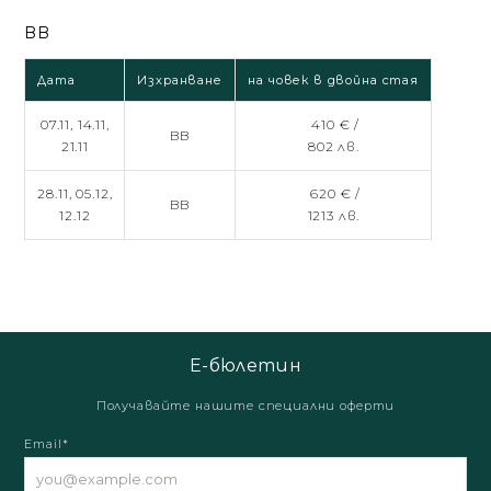
BB
Дата
Изхранване
на човек в двойна стая
07.11,
14.11,
410 € /
BB
21.11
802 лв.
28.11,
05.12,
620 € /
BB
12.12
1213 лв.
Е-бюлетин
Получавайте нашите специални оферти
Email*