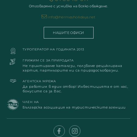
Отговаряме с усмивка на всяко обаждане.
info@hermesholidays.net
НАШИТЕ ОФИСИ
ТУРОПЕРАТОР НА ГОДИНАТА 2013
ГРИЖИМ СЕ ЗА ПРИРОДАТА
Не принтираме каталози, ползваме рециклирана
хартия, партньорите ни са природосъобразни.
АГЕНТСКА МРЕЖА
Да работим в един отбор! Инвестицията е от нас,
бонусите са за Вас.
ЧЛЕН НА
Българска асоциация на туристическите агенции