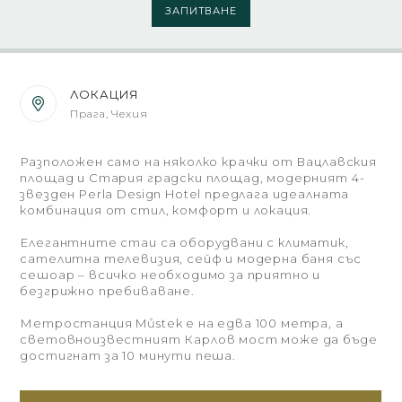
ЗАПИТВАНЕ
ЛОКАЦИЯ
Прага, Чехия
Разположен само на няколко крачки от Вацлавския
площад и Стария градски площад, модерният 4-
звезден Perla Design Hotel предлага идеалната
комбинация от стил, комфорт и локация.
Елегантните стаи са оборудвани с климатик,
сателитна телевизия, сейф и модерна баня със
сешоар – всичко необходимо за приятно и
безгрижно пребиваване.
Метростанция Můstek е на едва 100 метра, а
световноизвестният Карлов мост може да бъде
достигнат за 10 минути пеша.