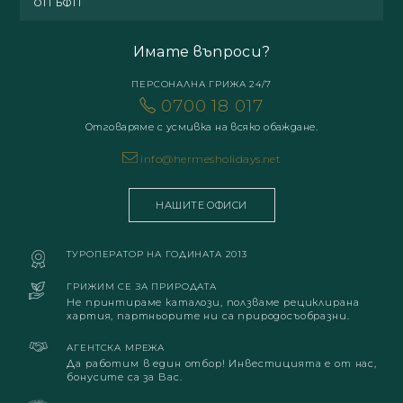
ОП БФП
Имате въпроси?
ПЕРСОНАЛНА ГРИЖА 24/7
0700 18 017
Отговаряме с усмивка на всяко обаждане.
info@hermesholidays.net
НАШИТЕ ОФИСИ
ТУРОПЕРАТОР НА ГОДИНАТА 2013
ГРИЖИМ СЕ ЗА ПРИРОДАТА
Не принтираме каталози, ползваме рециклирана
хартия, партньорите ни са природосъобразни.
АГЕНТСКА МРЕЖА
Да работим в един отбор! Инвестицията е от нас,
бонусите са за Вас.