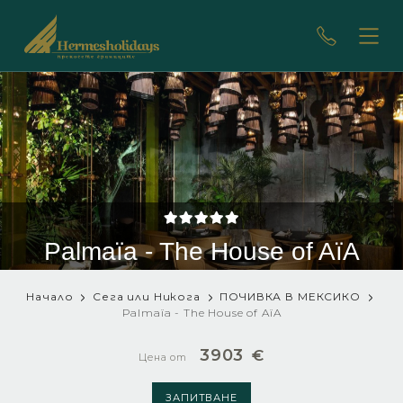
Palmaïa - The House of AïA
Начало
Сега или Никога
ПОЧИВКА В МЕКСИКО
Palmaïa - The House of AïA
3903
€
Цена от
ЗАПИТВАНЕ