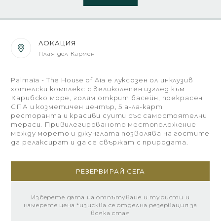
ЛОКАЦИЯ
Плая дел Кармен
Palmaïa - The House of Aïa е луксозен ол инклузив
хотелски комплекс с великолепен изглед към
Карибско море, голям открит басейн, прекрасен
СПА и козметичен център, 5 а-ла-карт
ресторанта и красиви суити със самостоятелни
тераси. Привилегированото местоположение
между морето и джунглата позволява на гостите
да релаксират и да се свържат с природата.
РЕЗЕРВИРАЙ СЕГА
Изберете дата на отпътуване и туристи и
намерете цена *изисква се отделна резервация за
всяка стая