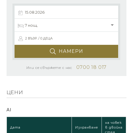
2 ВЪЗР. / 0 ДЕЦА
НАМЕРИ
0700 18 017
Или се свържете с нас
ЦЕНИ
AI
на човек
Дата
Изхранване
в двойна
стая