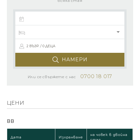
всяка стая
2 ВЪЗР. / 0 ДЕЦА
НАМЕРИ
0700 18 017
Или се свържете с нас
ЦЕНИ
BB
на човек в двойна
Дата
Изхранване
стая