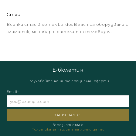
Стаи:
Всички стаи в хотел Lordos Beach са оборудвани с
климатик, минибар и сателитна телевизия.
Е-бюлетин
Получавайте нашите специални оферти
Email*
Запознат съм с
Политика за защита на лични данни