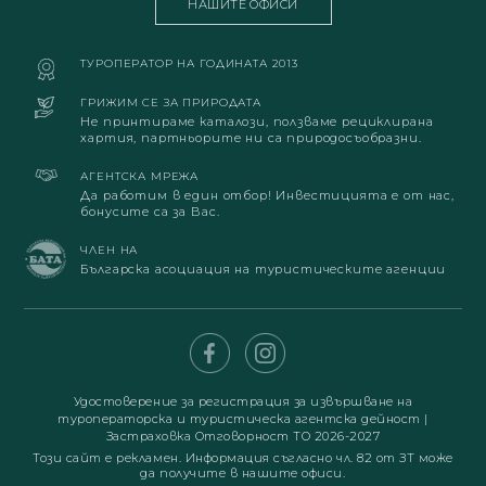
НАШИТЕ ОФИСИ
ТУРОПЕРАТОР НА ГОДИНАТА 2013
ГРИЖИМ СЕ ЗА ПРИРОДАТА
Не принтираме каталози, ползваме рециклирана
хартия, партньорите ни са природосъобразни.
АГЕНТСКА МРЕЖА
Да работим в един отбор! Инвестицията е от нас,
бонусите са за Вас.
ЧЛЕН НА
Българска асоциация на туристическите агенции
Удостоверение за регистрация за извършване на
туроператорска и туристическа агентска дейност
|
Застраховка Отговорност ТО 2026-2027
Този сайт е рекламен. Информация съгласно чл. 82 от ЗТ може
да получите в нашите офиси.