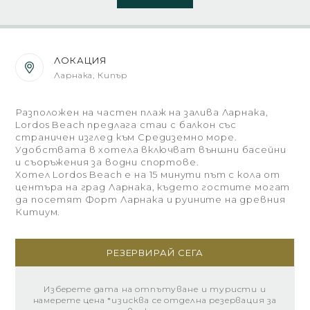
ЛОКАЦИЯ
Ларнака, Кипър
Разположен на частен плаж на залива Ларнака,
Lordos Beach предлага стаи с балкон със
страничен изглед към Средиземно море.
Удобствата в хотела включват външни басейни
и съоръжения за водни спортове.
Хотел Lordos Beach е на 15 минути път с кола от
центъра на град Ларнака, където гостите могат
да посетят Форт Ларнака и руините на древния
Китиум.
РЕЗЕРВИРАЙ СЕГА
Изберете дата на отпътуване и туристи и
намерете цена *изисква се отделна резервация за