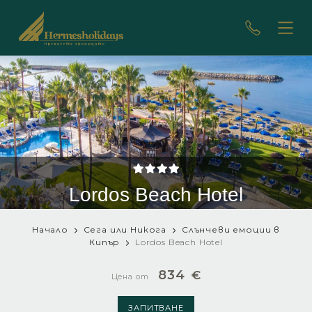
Lordos Beach Hotel
Начало
Сега или Никога
Слънчеви емоции в
Кипър
Lordos Beach Hotel
834
€
Цена от
ЗАПИТВАНЕ