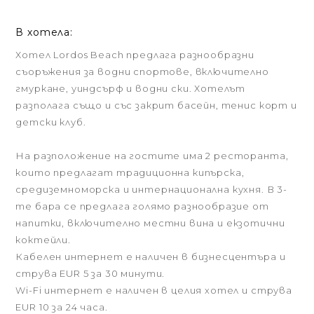
В хотела:
Хотел Lordos Beach предлага разнообразни
съоръжения за водни спортове, включително
гмуркане, уиндсърф и водни ски. Хотелът
разполага също и със закрит басейн, тенис корт и
детски клуб.
На разположение на гостите има 2 ресторанта,
които предлагат традиционна кипърска,
средиземноморска и интернационална кухня. В 3-
те бара се предлага голямо разнообразие от
напитки, включително местни вина и екзотични
коктейли.
Кабелен интернет е наличен в бизнесцентъра и
струва EUR 5 за 30 минути.
Wi-Fi интернет е наличен в целия хотел и струва
EUR 10 за 24 часа.