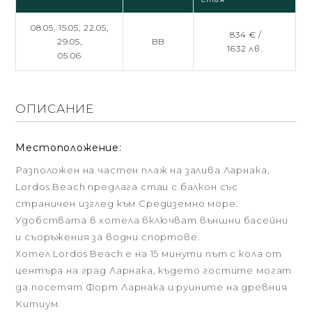
08.05,
15.05,
22.05,
834 € /
29.05,
BB
1632 лв.
05.06
ОПИСАНИЕ
Местоположение:
Разположен на частен плаж на залива Ларнака,
Lordos Beach предлага стаи с балкон със
страничен изглед към Средиземно море.
Удобствата в хотела включват външни басейни
и съоръжения за водни спортове.
Хотел Lordos Beach е на 15 минути път с кола от
центъра на град Ларнака, където гостите могат
да посетят Форт Ларнака и руините на древния
Китиум.