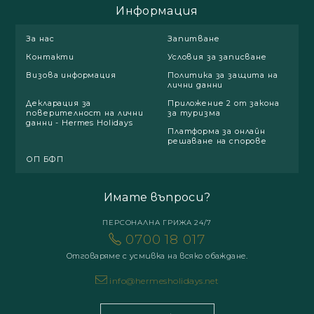
Информация
За нас
Запитване
Контакти
Условия за записване
Визова информация
Политика за защита на
лични данни
Декларация за
Приложение 2 от закона
поверителност на лични
за туризма
данни - Hermes Holidays
Платформа за онлайн
решаване на спорове
ОП БФП
Имате въпроси?
ПЕРСОНАЛНА ГРИЖА 24/7
0700 18 017
Отговаряме с усмивка на всяко обаждане.
info@hermesholidays.net