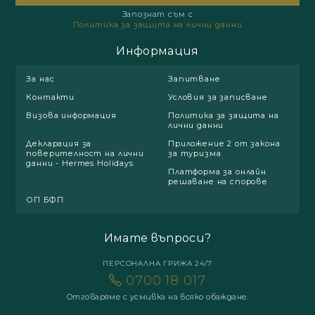
Запознат съм с
Политика за защита на лични данни
Информация
За нас
Запитване
Контакти
Условия за записване
Визова информация
Политика за защита на
лични данни
Декларация за
Приложение 2 от закона
поверителност на лични
за туризма
данни - Hermes Holidays
Платформа за онлайн
решаване на спорове
ОП БФП
Имате въпроси?
ПЕРСОНАЛНА ГРИЖА 24/7
0700 18 017
Отговаряме с усмивка на всяко обаждане.