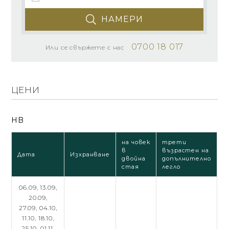
НАМЕРИ
0700 18 017
Или се свържете с нас
ЦЕНИ
HB
на човек
трети
в
възрастен на
Дата
Изхранване
двойна
допълнително
стая
легло
06.09,
13.09,
20.09,
27.09,
04.10,
11.10,
18.10,
25.10,
01.11,