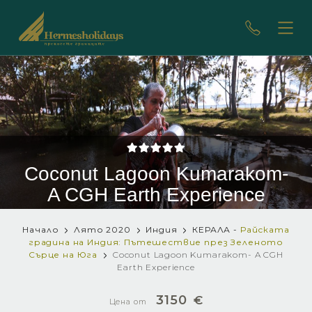
Coconut Lagoon Kumarakom-
A CGH Earth Experience
Начало
Лято 2020
Индия
КЕРАЛА -
Райската
градина на Индия: Пътешествие през Зеленото
Сърце на Юга
Coconut Lagoon Kumarakom- A CGH
Earth Experience
3150
€
Цена от