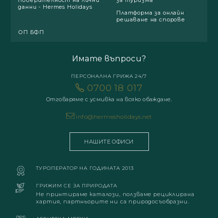
поверителност на лични
за туризма
данни - Hermes Holidays
Платформа за онлайн
решаване на спорове
ОП БФП
Имате въпроси?
ПЕРСОНАЛНА ГРИЖА 24/7
0700 18 017
Отговаряме с усмивка на всяко обаждане.
info@hermesholidays.net
НАШИТЕ ОФИСИ
ТУРОПЕРАТОР НА ГОДИНАТА 2013
ГРИЖИМ СЕ ЗА ПРИРОДАТА
Не принтираме каталози, ползваме рециклирана
хартия, партньорите ни са природосъобразни.