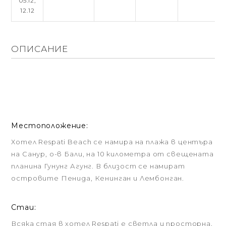
05.12,
12.12
ОПИСАНИЕ
Местоположение:
Хотел Respati Beach се намира на плажа в центъра
на Санур, о-в Бали, на 10 километра от свещената
планина Гунунг Агунг. В близост се намират
островите Пенида, Кенинган и Лембонган.
Стаи:
Всяка стая в хотел Respati е светла и просторна,