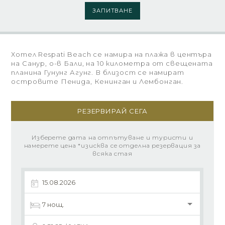
ЗАПИТВАНЕ
Хотел Respati Beach се намира на плажа в центъра
на Санур, о-в Бали, на 10 километра от свещената
планина Гунунг Агунг. В близост се намират
островите Пенида, Кенинган и Лембонган.
РЕЗЕРВИРАЙ СЕГА
Изберете дата на отпътуване и туристи и
намерете цена *изисква се отделна резервация за
всяка стая