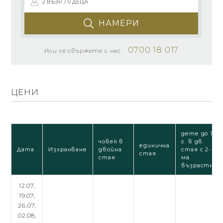
2 ВЪЗР. / 0 ДЕЦА
НАМЕРИ
0700 18 017
Или се свържете с нас
ЦЕНИ
дете до 12
човек в
г. в дв.
единична
Дата
Изхранване
двойна
стая с 2-
стая
стая
ма
възрастни
12.07,
19.07,
26.07,
02.08,