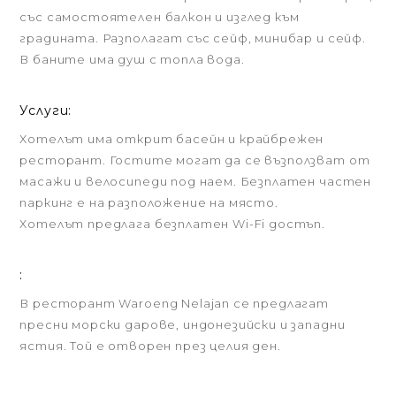
със самостоятелен балкон и изглед към
градината. Разполагат със сейф, минибар и сейф.
В баните има душ с топла вода.
Услуги:
Хотелът има открит басейн и крайбрежен
ресторант. Гостите могат да се възползват от
масажи и велосипеди под наем. Безплатен частен
паркинг е на разположение на място.
Хотелът предлага безплатен Wi-Fi достъп.
:
В ресторант Waroeng Nelajan се предлагат
пресни морски дарове, индонезийски и западни
ястия. Той е отворен през целия ден.