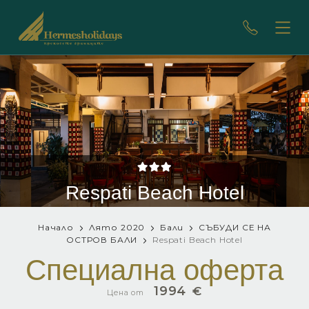
Respati Beach Hotel
Начало
Лято 2020
Бали
СЪБУДИ СЕ НА
ОСТРОВ БАЛИ
Respati Beach Hotel
Специална оферта
1994
€
Цена от