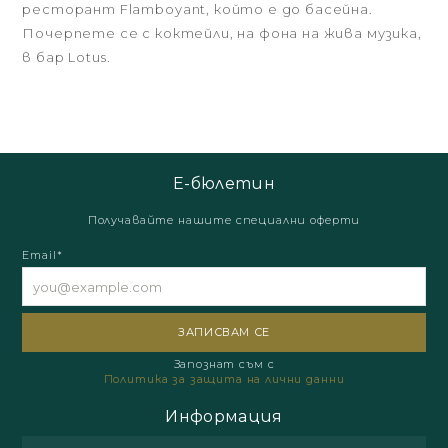
ресторант Flamboyant, който е до басейна.
Почерпете се с коктейли, на фона на жива музика,
в бар Lotus.
Е-бюлетин
Получавайте нашите специални оферти
Email*
Запознат съм с
Политика за защита на лични данни
Информация