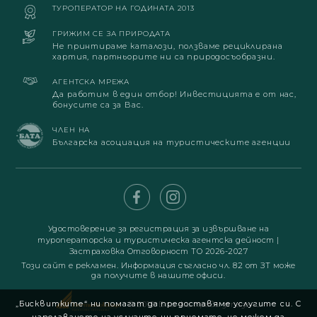
ТУРОПЕРАТОР НА ГОДИНАТА 2013
ГРИЖИМ СЕ ЗА ПРИРОДАТА
Не принтираме каталози, ползваме рециклирана
хартия, партньорите ни са природосъобразни.
АГЕНТСКА МРЕЖА
Да работим в един отбор! Инвестицията е от нас,
бонусите са за Вас.
ЧЛЕН НА
Българска асоциация на туристическите агенции
Удостоверение за регистрация за извършване на
туроператорска и туристическа агентска дейност
|
Застраховка Отговорност ТО 2026-2027
Този сайт е рекламен. Информация съгласно чл. 82 от ЗТ може
да получите в нашите офиси.
„Бисквитките“ ни помагат да предоставяме услугите си. С
© 2019. Всички права запазени