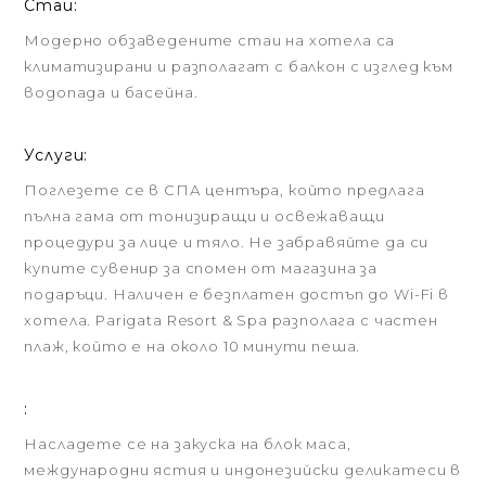
Стаи:
Модерно обзаведените стаи на хотела са
климатизирани и разполагат с балкон с изглед към
водопада и басейна.
Услуги:
Поглезете се в СПА центъра, който предлага
пълна гама от тонизиращи и освежаващи
процедури за лице и тяло. Не забравяйте да си
купите сувенир за спомен от магазина за
подаръци. Наличен е безплатен достъп до Wi-Fi в
хотела. Parigata Resort & Spa разполага с частен
плаж, който е на около 10 минути пеша.
:
Насладете се на закуска на блок маса,
международни ястия и индонезийски деликатеси в