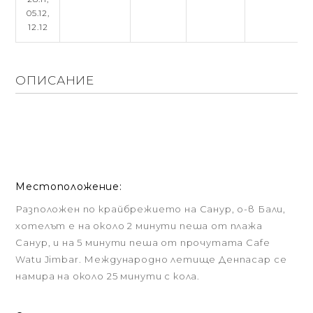
05.12,
12.12
ОПИСАНИЕ
Местоположение:
Разположен по крайбрежието на Санур, о-в Бали,
хотелът е на около 2 минути пеша от плажа
Санур, и на 5 минути пеша от прочутата Cafe
Watu Jimbar. Международно летище Денпасар се
намира на около 25 минути с кола.