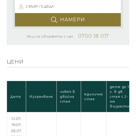
2 ВЪЗР. / 0 ДЕЦА
НАМЕРИ
0700 18 017
Или се свържете с нас
ЦЕНИ
дете до 12
човек в
г. в дв.
единична
Дата
Изхранване
двойна
стая с 2-
стая
стая
ма
възрастни
12.07,
19.07,
26.07,