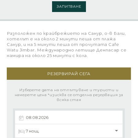
ЗАПИТВАНЕ
Разположен по крайбрежието на Санур, о-в Бали,
хотелът е на около 2 минути пеша от плажа
Санур, и на 5 минути пеша от прочутата Cafe
Watu Jimbar. Международно летище Денпасар се
намира на около 25 минути с кола.
РЕЗЕРВИРАЙ СЕГА
Изберете дата на отпътуване и туристи и
намерете цена *изисква се отделна резервация за
всяка стая