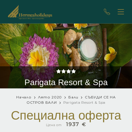
Parigata Resort & Spa
Начало
Лято 2020
Бали
СЪБУДИ СЕ НА
ОСТРОВ БАЛИ
Parigata Resort & Spa
Специална оферта
1937
€
Цена от