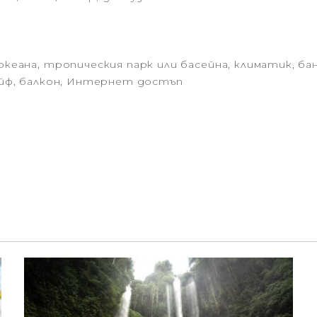
океана, тропическия парк или басейна, климатик, бан
сейф, балкон, Интернет достъп