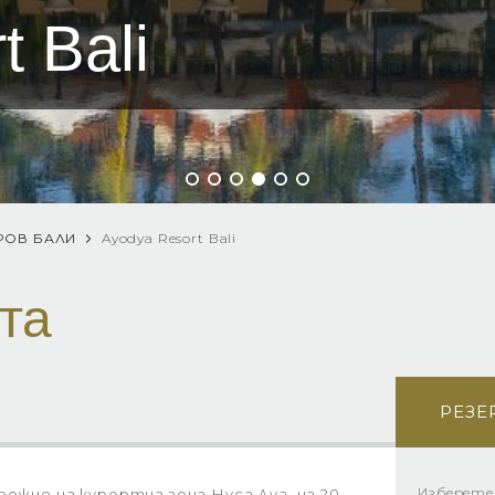
 Bali
РОВ БАЛИ
Ayodya Resort Bali
та
РЕЗЕ
Изберете
ежие на курортна зона Нуса Дуа, на 20