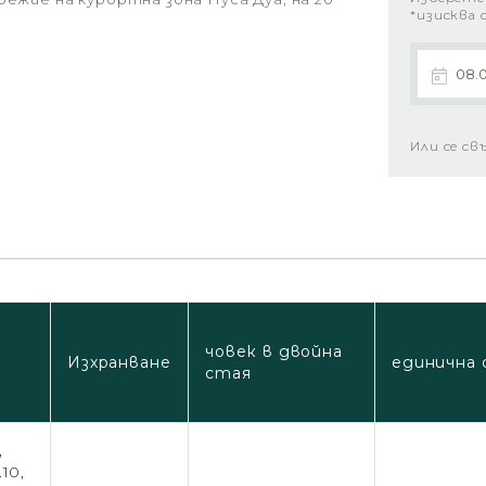
*изисква 
Или се св
човек в двойна
Изхранване
единична 
стая
,
.10,