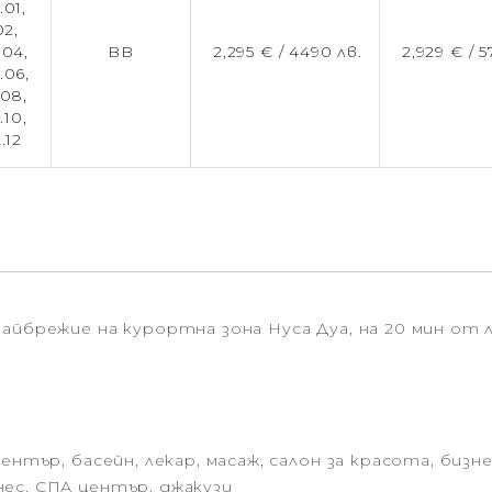
.01,
02,
.04,
BB
2,295 € /
4490 лв.
2,929 € /
5
.06,
.08,
.10,
2.12
айбрежие на курортна зона Нуса Дуа, на 20 мин от
ентър, басейн, лекар, масаж, салон за красота, биз
ес, СПА център, джакузи