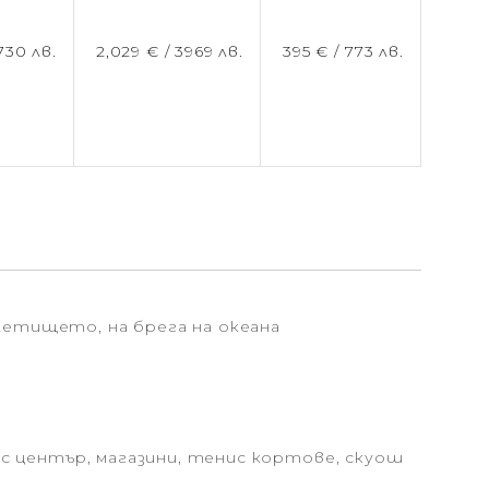
730 лв.
2,029 € /
3969 лв.
395 € /
773 лв.
 летището, на брега на океана
нес център, магазини, тенис кортове, скуош