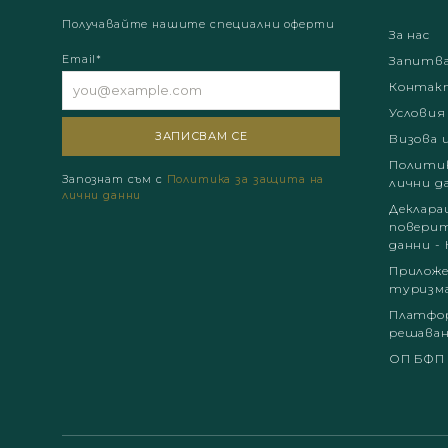
Получавайте нашите специални оферти
За нас
Email*
Запитв
Контак
Условия
Визова 
Политик
Запознат съм с
Политика за защита на
лични д
лични данни
Деклара
поверит
данни - 
Приложе
туризм
Платфор
решаван
ОП БФП