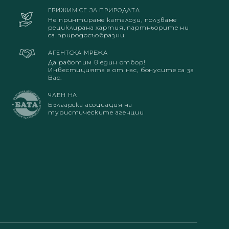
ГРИЖИМ СЕ ЗА ПРИРОДАТА
Не принтираме каталози, ползваме
рециклирана хартия, партньорите ни
са природосъобразни.
АГЕНТСКА МРЕЖА
Да работим в един отбор!
Инвестицията е от нас, бонусите са за
Вас.
ЧЛЕН НА
Българска асоциация на
туристическите агенции