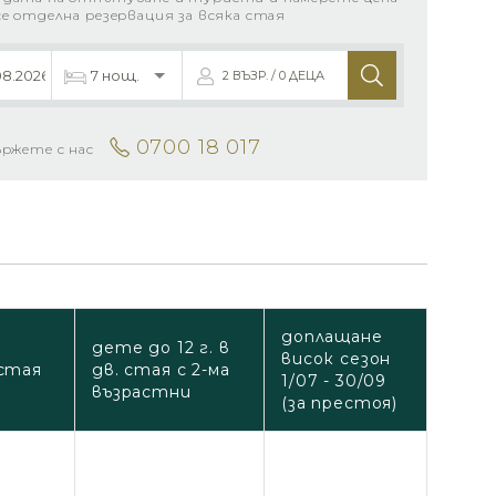
се отделна резервация за всяка стая
2 ВЪЗР. / 0 ДЕЦА
0700 18 017
ържете с нас
доплащане
дете до 12 г. в
висок сезон
стая
дв. стая с 2-ма
1/07 - 30/09
възрастни
(за престоя)