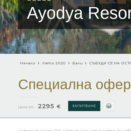
Ayodya Resort
Начало
Лято 2020
Бали
СЪБУДИ СЕ НА ОСТ
Специална офер
2295
€
ЗАПИТВАНЕ
Цена от
хотелът заема 11,5 хектара по източното крайбр