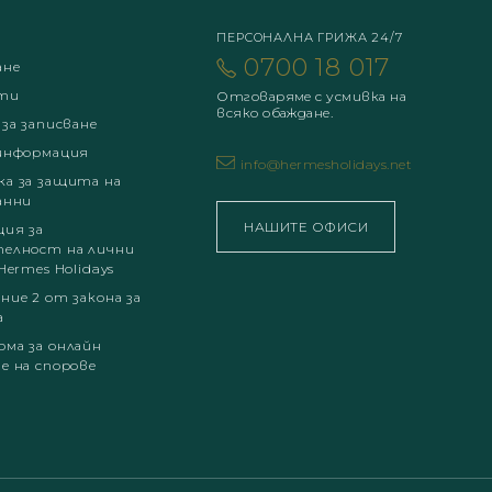
ПЕРСОНАЛНА ГРИЖА 24/7
0700 18 017
ане
ти
Отговаряме с усмивка на
всяко обаждане.
 за записване
информация
info@hermesholidays.net
а за защита на
анни
НАШИТЕ ОФИСИ
ция за
елност на лични
Hermes Holidays
ние 2 от закона за
а
ма за онлайн
е на спорове