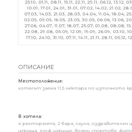
25.10,
01.11,
08.11,
15.11,
22.11,
29.11,
06.12,
13.12,
03
10.01,
17.01,
24.01,
31.01,
07.02,
14.02,
21.02,
28.
07.03,
14.03,
21.03,
28.03,
04.04,
11.04,
18.04,
25
02.05,
09.05,
16.05,
23.05,
30.05,
06.06,
13.06,
20
27.06,
04.07,
11.07,
18.07,
25.07,
01.08,
08.08,
15
22.08,
29.08,
05.09,
12.09,
19.09,
26.09,
03.10,
10
17.10,
24.10,
31.10,
07.11,
14.11,
21.11,
28.11,
05.12,
1
ОПИСАНИЕ
Местоположение:
хотелът заема 11,5 хектара по източното кр
В хотела:
4 ресторанта, 2 бара, сауна, оздравителен ц
игрища, голф игрище, водни спортове, фитн