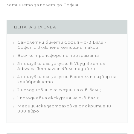
летището за полет до София.
ЦЕНАТА ВКЛЮЧВА
Самолетни билети София – о-в Бали -
София с включени летищни такси
Всички трансфери по програмата
3 нощувки със закуски в Убуд в хотел
Adiwana Jembawan 4*или подобен
4 нощувки със закуски в хотел по избор на
крайбрежието
2 целодневни екскурзии на о-в Бали;
1 полудневна екскурзия на о-в Бали;
Медицинска застраховка с покритие 10
000 евро