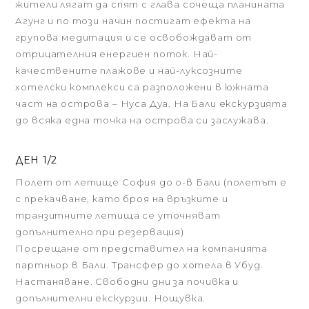
жители лягат да спят с глава сочеща планината
Агунг и по този начин постигат ефекта на
групова медитация и се освобождават от
отрицателния енергиен поток. Най-
качествените плажове и най-луксозните
хотелски комплекси са разположени в южната
част на острова – Нуса Дуа. На Бали екскурзията
до всяка една точка на острова си заслужава.
ДЕН 1/2
Полет от летище София до о-в Бали (полетът е
с прекачване, като броя на връзките и
транзитните летища се уточняват
допълнително при резервация)
Посрещане от представител на компанията
партньор в Бали. Трансфер до хотела в Убуд.
Настаняване. Свободни дни за почивка и
допълнителни екскурзии. Нощувка.