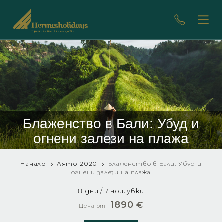
Блаженство в Бали: Убуд и
огнени залези на плажа
Начало
Лято 2020
Блаженство в Бали: Убуд и
огнени залези на плажа
8 дни / 7 нощувки
1890
€
Цена от