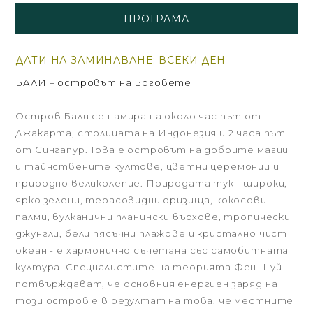
ПРОГРАМА
ДАТИ НА ЗАМИНАВАНЕ: ВСЕКИ ДЕН
БАЛИ – островът на Боговете
Остров Бали се намира на около час път от
Джакарта, столицата на Индонезия и 2 часа път
от Сингапур. Това е островът на добрите магии
и тайнствените култове, цветни церемонии и
природно великолепие. Природата тук - широки,
ярко зелени, терасовидни оризища, кокосови
палми, вулканични планински върхове, тропически
джунгли, бели пясъчни плажове и кристално чист
океан - е хармонично съчетана със самобитната
култура. Специалистите на теорията Фен Шуй
потвърждават, че основния енергиен заряд на
този остров е в резултат на това, че местните