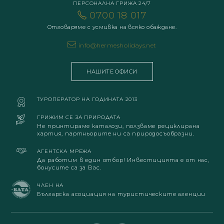
ПЕРСОНАЛНА ГРИЖА 24/7
0700 18 017
Отговаряме с усмивка на всяко обаждане.
info@hermesholidays.net
НАШИТЕ ОФИСИ
ТУРОПЕРАТОР НА ГОДИНАТА 2013
ГРИЖИМ СЕ ЗА ПРИРОДАТА
Не принтираме каталози, ползваме рециклирана
хартия, партньорите ни са природосъобразни.
АГЕНТСКА МРЕЖА
Да работим в един отбор! Инвестицията е от нас,
бонусите са за Вас.
ЧЛЕН НА
Българска асоциация на туристическите агенции