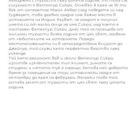
наводнено с туристи през цялата година, то това със
сигурност е Фатехпур Сикри. Основан в края на 16-ти
век от император Могол Акбар след победата си над
Гуджарат, това древно градче има важно място в
историята на Индия. Казват, че градът е получил
името си от малко селце на име Сикри, над което е
построен Фатехпур Сикри. Днес той се посещава от
милиони туристи всяка година от цял свят, особено
от любителите на историята. Поради
местоположението си в непосредствена близост до
Джайпур, той служи като перфектно бягство през
уикенда.
Тъй като регионът във и около Фатехпур Сикри
изпитва изключителен тип климат, зимите са
студени и лятото тук е горещо. Затова най-доброто
време за посещение на този исторически град е от
октомври до края на февруари. Въпреки това той
остава залят от туристи от цял свят през цялата
година.