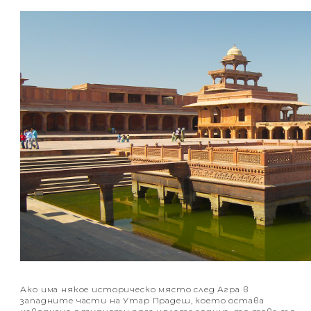
Ако има някое историческо място след Агра в
западните части на Утар Прадеш, което остава