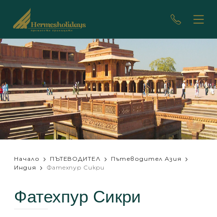
Начало
ПЪТЕВОДИТЕЛ
Пътеводител Азия
Индия
Фатехпур Сикри
Фатехпур Сикри