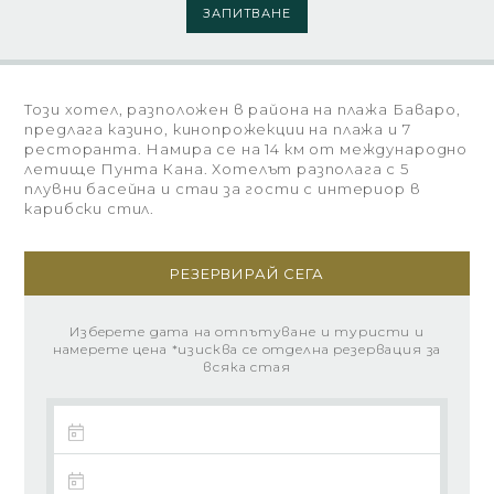
ЗАПИТВАНЕ
Този хотел, разположен в района на плажа Баваро,
предлага казино, кинопрожекции на плажа и 7
ресторанта. Намира се на 14 км от международно
летище Пунта Кана. Хотелът разполага с 5
плувни басейна и стаи за гости с интериор в
карибски стил.
РЕЗЕРВИРАЙ СЕГА
Изберете дата на отпътуване и туристи и
намерете цена *изисква се отделна резервация за
всяка стая