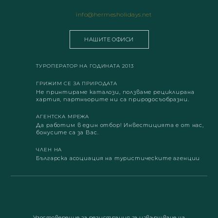
info@hermesholidays.net
НАШИТЕ ОФИСИ
ТУРОПЕРАТОР НА ГОДИНАТА 2013
ГРИЖИМ СЕ ЗА ПРИРОДАТА
Не принтираме каталози, ползваме рециклирана
хартия, партньорите ни са природосъобразни.
АГЕНТСКА МРЕЖА
Да работим в един отбор! Инвестицията е от нас,
бонусите са за Вас.
ЧЛЕН НА
Българска асоциация на туристическите агенции
Удостоверение за регистрация за извършване на