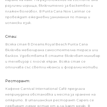
различни игрища, включително за баскетбол и
плажен волейбол. В Punta Cana Now Larimar се
провеждат ежедневни занимания по танци и
испански език.
Стаи:
Всяка стая в Dreams Royal Beach Punta Cana
включва мебелирана самостоятелна тераса или
балкон. Удобствата в стаите включват минибар
и телевизор с плосък екран. Всяка стая се
отличава със светли нюанси и флорални мотиви.
Ресторант:
Кафене Carnival International Café предлага
непринудена обстановка и места за хранене на
открито. В италианския ресторант Capers се
сервират гурме ястия от а-ла-карт меню. В