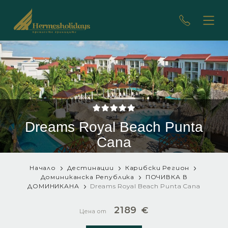
Dreams Royal Beach Punta
Cana
Начало
Дестинации
Карибски Регион
Доминиканска Република
ПОЧИВКА В
ДОМИНИКАНА
Dreams Royal Beach Punta Cana
2189
€
Цена от