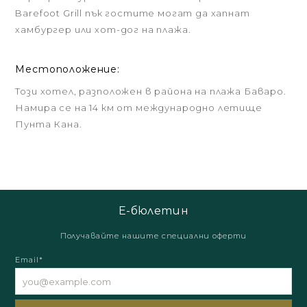
Barefoot Grill пък гостите могат да хапнат
хамбургер или хот-дог на плажа.
Местоположение:
Този хотел, разположен в района на плажа Баваро.
Намира се на 14 км от международно летище
Пунта Кана.
Е-бюлетин
Получавайте нашите специални оферти
Email*