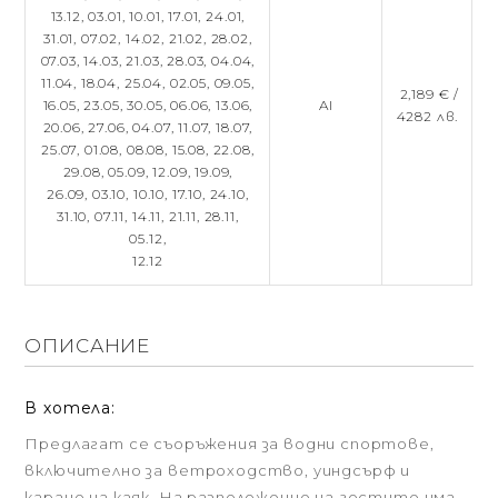
13.12,
03.01,
10.01,
17.01,
24.01,
31.01,
07.02,
14.02,
21.02,
28.02,
07.03,
14.03,
21.03,
28.03,
04.04,
11.04,
18.04,
25.04,
02.05,
09.05,
2,189 € /
16.05,
23.05,
30.05,
06.06,
13.06,
AI
4282 лв.
20.06,
27.06,
04.07,
11.07,
18.07,
25.07,
01.08,
08.08,
15.08,
22.08,
29.08,
05.09,
12.09,
19.09,
26.09,
03.10,
10.10,
17.10,
24.10,
31.10,
07.11,
14.11,
21.11,
28.11,
05.12,
12.12
ОПИСАНИЕ
В хотела:
Предлагат се съоръжения за водни спортове,
включително за ветроходство, уиндсърф и
каране на каяк. На разположение на гостите има