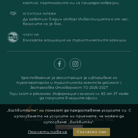
хартия, партньорите ни са природосъобразни.
АГЕНТСКА МРЕЖА
Да работим в един отбор! Инвестицията е от нас,
бонусите са за Вас.
ЧЛЕН НА
Българска асоциация на туристическите агенции
Удостоверение за регистрация за извършване на
туроператорска и туристическа агентска дейност
|
Застраховка Отговорност ТО 2026-2027
Този сайт е рекламен. Информация съгласно чл. 82 от ЗТ може
да получите в нашите офиси.
„Бисквитките“ ни помагат да предоставяме услугите си. С
© 2019. Всички права запазени
използването на услугите ни приемате, че можем да
Този сайт е собственост на Хермес Флай ООД.
използваме „бисквитки“.
Прочети повече
Съгласен съм