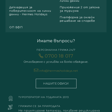
лични данни
Декларация за
Приложение 2 от закона
поверителност на лични
за туризма
данни - Hermes Holidays
Платформа за онлайн
решаване на спорове
ОП БФП
Имате въпроси?
ПЕРСОНАЛНА ГРИЖА 24/7
0700 18 017
Отговаряме с усмивка на всяко обаждане.
info@hermesholidays.net
НАШИТЕ ОФИСИ
ТУРОПЕРАТОР НА ГОДИНАТА 2013
ГРИЖИМ СЕ ЗА ПРИРОДАТА
Не принтираме каталози, ползваме рециклирана