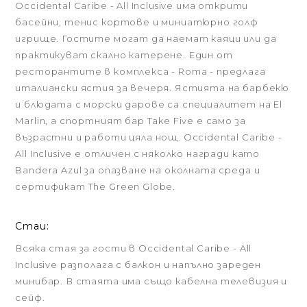
Occidental Caribe - All Inclusive има открити
басейни, тенис кортове и миниатюрно голф
игрище. Гостите могат да наемат каяци или да
практикуват скално катерене. Един от
ресторантите в комплекса - Roma - предлага
италиански ястия за вечеря. Ястията на барбекю
и блюдата с морски дарове са специалитет на El
Marlin, а спортният бар Take Five е само за
възрастни и работи цяла нощ. Occidental Caribe -
All Inclusive е отличен с няколко награди като
Bandera Azul за опазване на околната среда и
сертификат The Green Globe.
Стаи:
Всяка стая за гости в Occidental Caribe - All
Inclusive разполага с балкон и напълно зареден
минибар. В стаята има също кабелна телевизия и
сейф.