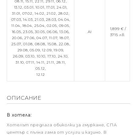
08.11,
15.11,
22.11,
29.11,
06.12,
13.12,
03.01,
10.01,
17.01,
24.01,
31.01,
07.02,
14.02,
21.02,
28.02,
07.03,
14.03,
21.03,
28.03,
04.04,
11.04,
18.04,
25.04,
02.05,
09.05,
1,899 € /
16.05,
23.05,
30.05,
06.06,
13.06,
AI
3715 лв.
20.06,
27.06,
04.07,
11.07,
18.07,
25.07,
01.08,
08.08,
15.08,
22.08,
29.08,
05.09,
12.09,
19.09,
26.09,
03.10,
10.10,
17.10,
24.10,
31.10,
07.11,
14.11,
21.11,
28.11,
05.12,
12.12
ОПИСАНИЕ
В хотела:
Хотелът предлага обиколки за гмуркане, СПА
център с пълна гама от услуги и казино. В