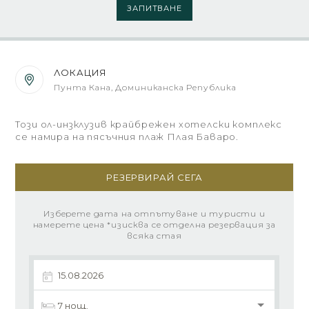
ЗАПИТВАНЕ
ЛОКАЦИЯ
Пунта Кана, Доминиканска Република
Този ол-инзклузив крайбрежен хотелски комплекс
се намира на пясъчния плаж Плая Баваро.
РЕЗЕРВИРАЙ СЕГА
Изберете дата на отпътуване и туристи и
намерете цена *изисква се отделна резервация за
всяка стая