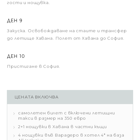
гости и нощувка.
ДЕН 9
Закуска. Освобождаване на стаите и трансфер
до летище Хавана. Полет от Хавана до София.
ДЕН 10
Пристигане в София.
ЦЕНАТА ВКЛЮЧВА
самолетен билет с включени летищни
такси в размер на 350 евро
2+1 нощувки в Хавана в частни къщи
4 нощувки във Варадеро в хотел 4* на база