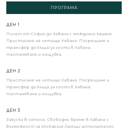
ПРОГРАМА
ДЕН 1
Полет от София до Хавана с междинно кацане.
Пристигане на летище Хавана. Посрещане и
трансфер до къща за гости в Хавана.
Настаняване и нощувка.
ДЕН 2
Пристигане на летище Хавана. Посрещане и
трансфер до къща за гости в Хавана.
Настаняване и нощувка.
ДЕН 3
Закуска в хотела. Свободно време в Хавана с
възможност за екскурзия /срещу допълнително