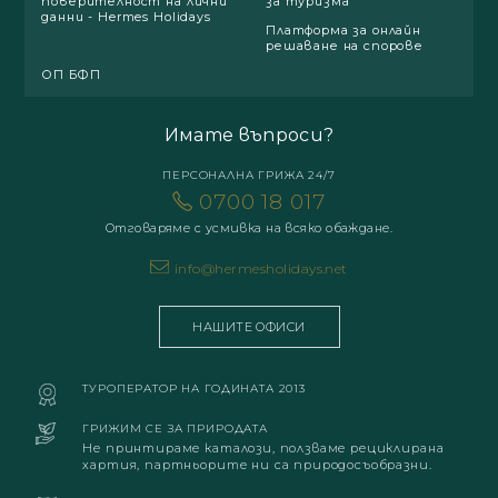
поверителност на лични
за туризма
данни - Hermes Holidays
Платформа за онлайн
решаване на спорове
ОП БФП
Имате въпроси?
ПЕРСОНАЛНА ГРИЖА 24/7
0700 18 017
Отговаряме с усмивка на всяко обаждане.
info@hermesholidays.net
НАШИТЕ ОФИСИ
ТУРОПЕРАТОР НА ГОДИНАТА 2013
ГРИЖИМ СЕ ЗА ПРИРОДАТА
Не принтираме каталози, ползваме рециклирана
хартия, партньорите ни са природосъобразни.