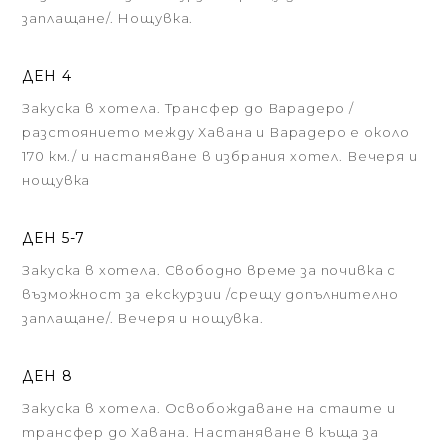
заплащане/. Нощувка.
ДЕН 4
Закуска в хотела. Трансфер до Варадеро /
разстоянието между Хавана и Варадеро е около
170 км./ и настаняване в избрания хотел. Вечеря и
нощувка
ДЕН 5-7
Закуска в хотела. Свободно време за почивка с
възможност за екскурзии /срещу допълнително
заплащане/. Вечеря и нощувка.
ДЕН 8
Закуска в хотела. Освобождаване на стаите и
трансфер до Хавана. Настаняване в къща за