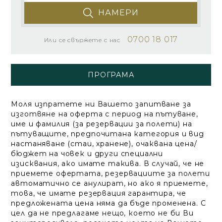
НАМЕРИ
0700 18 017
Или се свържете с нас
ПРОГРАМА
Моля изпратете ни Вашето запитване за
изготвяне на оферта с период на пътуване,
име и фамилия (за резервации за полети) на
пътуващите, предпочитана категория и вид
настаняване (стаи, хранене), очаквана цена/
бюджет на човек и други специални
изисквания, ако имате такива. В случай, че не
приемете офертата, резервациите за полети
автоматично се анулират, но ако я приемете,
това, че имате резервация гарантира, че
предложената цена няма да бъде променена. С
цел да не предлагаме нещо, което не би Ви