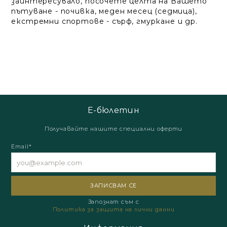
заинтересувало, посочете целта на Вашето
пътуване - почивка, меден месец (седмица),
екстремни спортове - сърф, гмуркане и др.
Е-бюлетин
Получавайте нашите специални оферти
Email*
Запознат съм с
Политика за защита на лични данни