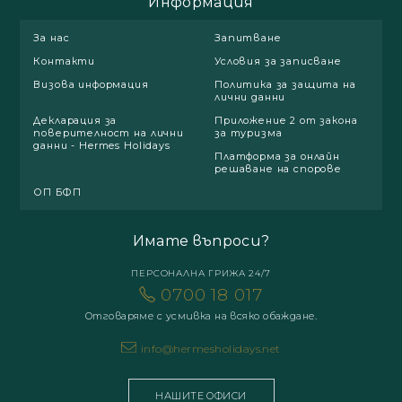
Информация
За нас
Запитване
Контакти
Условия за записване
Визова информация
Политика за защита на
лични данни
Декларация за
Приложение 2 от закона
поверителност на лични
за туризма
данни - Hermes Holidays
Платформа за онлайн
решаване на спорове
ОП БФП
Имате въпроси?
ПЕРСОНАЛНА ГРИЖА 24/7
0700 18 017
Отговаряме с усмивка на всяко обаждане.
info@hermesholidays.net
НАШИТЕ ОФИСИ