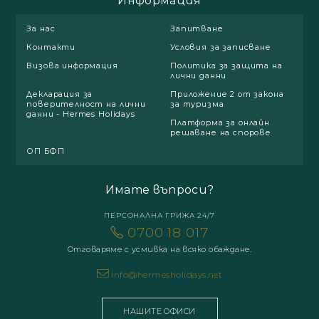
Информация
За нас
Запитване
Контакти
Условия за записване
Визова информация
Политика за защита на
лични данни
Декларация за
Приложение 2 от закона
поверителност на лични
за туризма
данни - Hermes Holidays
Платформа за онлайн
решаване на спорове
ОП БФП
Имате въпроси?
ПЕРСОНАЛНА ГРИЖА 24/7
0700 18 017
Отговаряме с усмивка на всяко обаждане.
info@hermesholidays.net
НАШИТЕ ОФИСИ