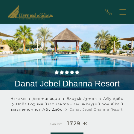
Danat Jebel Dhanna Resort
Начало
Дестинации
Близък Изток
Абу Даби
Нова Година в Ориента – Ол инклузив почивка в
магнетичния Абу Даби
Danat Jebel Dhanna Resort
1729
€
Цена от