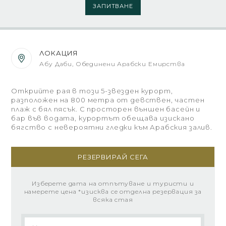
ЗАПИТВАНЕ
ЛОКАЦИЯ
Абу Даби, Обединени Арабски Емирства
Открийте рая в този 5-звезден курорт,
разположен на 800 метра от девствен, частен
плаж с бял пясък. С просторен външен басейн и
бар във водата, курортът обещава изискано
бягство с невероятни гледки към Арабския залив.
РЕЗЕРВИРАЙ СЕГА
Изберете дата на отпътуване и туристи и
намерете цена *изисква се отделна резервация за
всяка стая