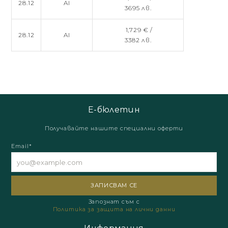
28.12
AI
3695 лв.
1,729 € /
28.12
AI
3382 лв.
Е-бюлетин
Получавайте нашите специални оферти
Email*
Запознат съм с
Политика за защита на лични данни