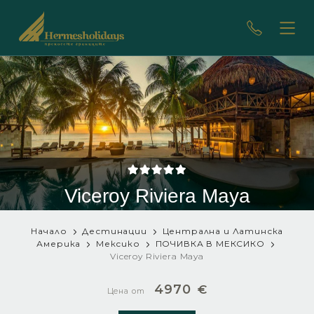
Viceroy Riviera Maya
Начало
Дестинации
Централна и Латинска
Америка
Мексико
ПОЧИВКА В МЕКСИКО
Viceroy Riviera Maya
4970
€
Цена от