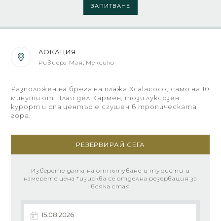
ЗАПИТВАНЕ
ЛОКАЦИЯ
Ривиера Мая, Мексико
Разположен на брега на плажа Xcalacoco, само на 10
минути от Плая дел Кармен, този луксозен
курорт и спа център е сгушен в тропическата
гора.
РЕЗЕРВИРАЙ СЕГА
Изберете дата на отпътуване и туристи и
намерете цена *изисква се отделна резервация за
всяка стая