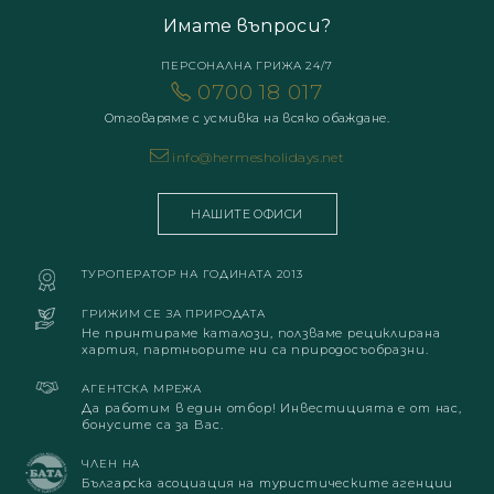
Имате въпроси?
ПЕРСОНАЛНА ГРИЖА 24/7
0700 18 017
Отговаряме с усмивка на всяко обаждане.
info@hermesholidays.net
НАШИТЕ ОФИСИ
ТУРОПЕРАТОР НА ГОДИНАТА 2013
ГРИЖИМ СЕ ЗА ПРИРОДАТА
Не принтираме каталози, ползваме рециклирана
хартия, партньорите ни са природосъобразни.
АГЕНТСКА МРЕЖА
Да работим в един отбор! Инвестицията е от нас,
бонусите са за Вас.
ЧЛЕН НА
Българска асоциация на туристическите агенции