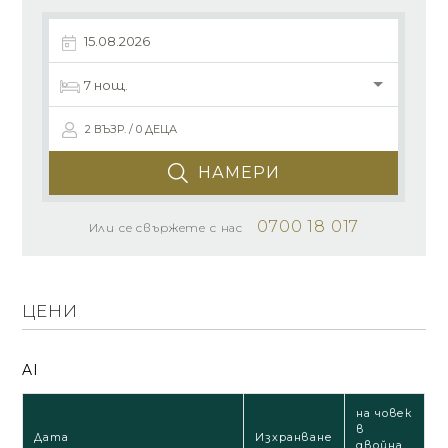
2 ВЪЗР. / 0 ДЕЦА
НАМЕРИ
0700 18 017
Или се свържете с нас
ЦЕНИ
AI
на човек
в
Дата
Изхранване
двойна