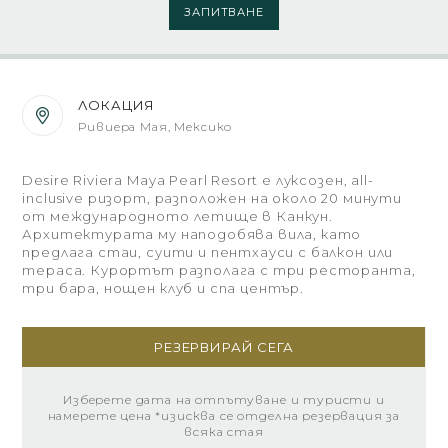
ЗАПИТВАНЕ
ЛОКАЦИЯ
Ривиера Мая, Мексико
Desire Riviera Maya Pearl Resort е луксозен, all-
inclusive ризорт, разположен на около 20 минути
от международното летище в Канкун.
Архитектурата му наподобява вила, като
предлага стаи, суити и пентхауси с балкон или
тераса. Курортът разполага с три ресторанта,
три бара, нощен клуб и спа център.
РЕЗЕРВИРАЙ СЕГА
Изберете дата на отпътуване и туристи и
намерете цена *изисква се отделна резервация за
всяка стая