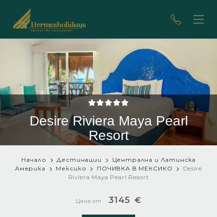
Desire Riviera Maya Pearl
Resort
Начало
Дестинации
Централна и Латинска
Америка
Мексико
ПОЧИВКА В МЕКСИКО
Desire
Riviera Maya Pearl Resort
3145
€
Цена от