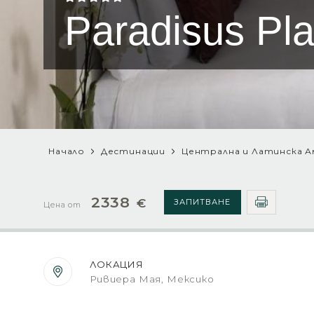
Paradisus Pl
Начало
Дестинации
Централна и Латинска А
2338
€
ЗАПИТВАНЕ
Цена от
ЛОКАЦИЯ
Ривиера Мая, Мексико