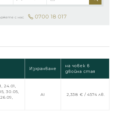
0700 18 017
ържете с нас
на човек в
Изхранване
двойна стая
1,
24.01,
05,
30.05,
AI
2,338 € /
4574 лв.
,
26.09,