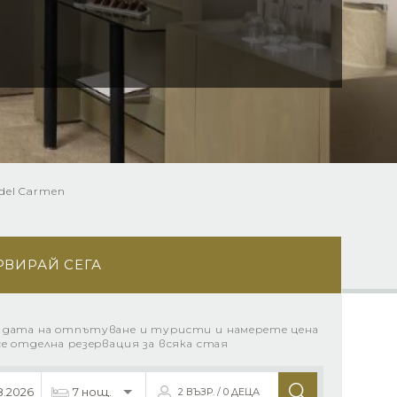
 del Carmen
РВИРАЙ СЕГА
 дата на отпътуване и туристи и намерете цена
се отделна резервация за всяка стая
2 ВЪЗР. / 0 ДЕЦА