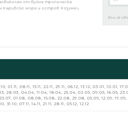
заобиколен от буйна тропическа
м Карибско море и остров Козумел.
Или се св
.10,
01.11,
08.11,
15.11,
22.11,
29.11,
06.12,
13.12,
03.01,
10.01,
17.0
03,
28.03,
04.04,
11.04,
18.04,
25.04,
02.05,
09.05,
16.05,
23.
25.07,
01.08,
08.08,
15.08,
22.08,
29.08,
05.09,
12.09,
19.09
10,
31.10,
07.11,
14.11,
21.11,
28.11,
05.12,
12.12