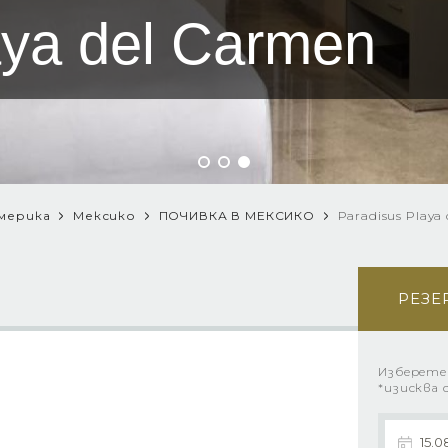
aya del Carmen
мерика
Мексико
ПОЧИВКА В МЕКСИКО
Paradisus Playa
РЕЗЕ
Изберете
*изисква 