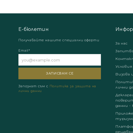
Е-бюлетин
Инфор
Получавайте нашите специални оферти
За нас
Email*
Запитв
Контак
Условия
Визова 
Политик
Запознат съм с
Политика за защита на
лични д
лични данни
Деклара
поверит
данни - 
Приложе
туризм
Платфор
решаван