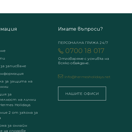
мация
Имате въпроси?
ПЕРСОНАЛНА ГРИЖА 24/7
0700 18 017
ане
ти
Отговаряме с усмивка на
всяко обаждане.
 за записване
информация
info@hermesholidays.net
а за защита на
анни
НАШИТЕ ОФИСИ
ция за
елност на лични
Hermes Holidays
ние 2 от закона за
а
ма за онлайн
е на спорове