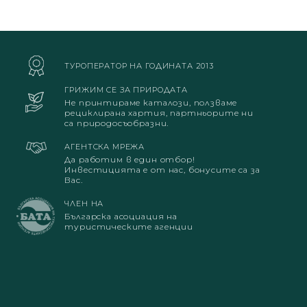
ТУРОПЕРАТОР НА ГОДИНАТА 2013
ГРИЖИМ СЕ ЗА ПРИРОДАТА
Не принтираме каталози, ползваме
рециклирана хартия, партньорите ни
са природосъобразни.
АГЕНТСКА МРЕЖА
Да работим в един отбор!
Инвестицията е от нас, бонусите са за
Вас.
ЧЛЕН НА
Българска асоциация на
туристическите агенции