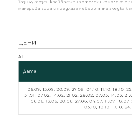
Този луксозен крайбрежен хотелски комплекс е 
мангрова гора и предлага невероятна гледка къ
ЦЕНИ
AI
Дата
06.09,
13.09,
20.09,
27.09,
04.10,
11.10,
18.10,
25
31.01,
07.02,
14.02,
21.02,
28.02,
07.03,
14.03,
21.
06.06,
13.06,
20.06,
27.06,
04.07,
11.07,
18.07,
03.10,
10.10,
17.10,
24.