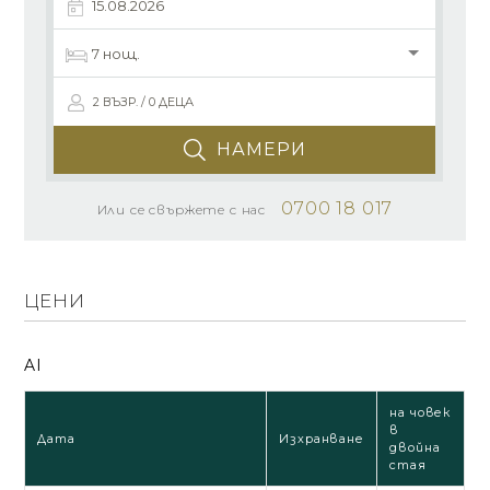
2 ВЪЗР. / 0 ДЕЦА
НАМЕРИ
0700 18 017
Или се свържете с нас
ЦЕНИ
AI
на човек
в
Дата
Изхранване
двойна
стая