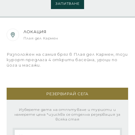
ЗАПИТВАНЕ
ЛОКАЦИЯ
Плая дел Кармен
Разположен на самия бряг в Плая дел Кармен, този
курорт предлага 4 открити басейна, уроци по
йога и масажи.
РЕЗЕРВИРАЙ СЕГА
Изберете дата на отпътуване и туристи и
намерете цена *изисква се отделна резервация за
всяка стая