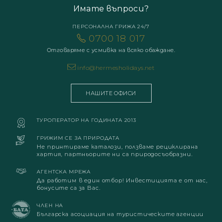
Имате въпроси?
ПЕРСОНАЛНА ГРИЖА 24/7
0700 18 017
Отговаряме с усмивка на всяко обаждане.
info@hermesholidays.net
НАШИТЕ ОФИСИ
ТУРОПЕРАТОР НА ГОДИНАТА 2013
ГРИЖИМ СЕ ЗА ПРИРОДАТА
Не принтираме каталози, ползваме рециклирана
хартия, партньорите ни са природосъобразни.
АГЕНТСКА МРЕЖА
Да работим в един отбор! Инвестицията е от нас,
бонусите са за Вас.
ЧЛЕН НА
Българска асоциация на туристическите агенции