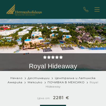
Royal Hideaway
Начало
Дестинации
Централна и Латинска
Америка
Мексико
ПОЧИВКА В МЕКСИКО
Royal
Hideaway
2281
€
Цена от