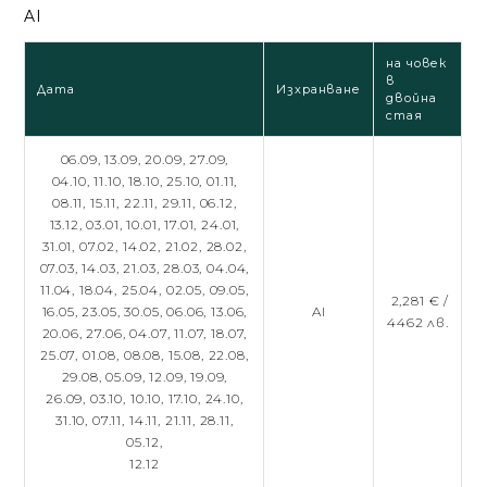
AI
на човек
в
Дата
Изхранване
двойна
стая
06.09,
13.09,
20.09,
27.09,
04.10,
11.10,
18.10,
25.10,
01.11,
08.11,
15.11,
22.11,
29.11,
06.12,
13.12,
03.01,
10.01,
17.01,
24.01,
31.01,
07.02,
14.02,
21.02,
28.02,
07.03,
14.03,
21.03,
28.03,
04.04,
11.04,
18.04,
25.04,
02.05,
09.05,
2,281 € /
16.05,
23.05,
30.05,
06.06,
13.06,
AI
4462 лв.
20.06,
27.06,
04.07,
11.07,
18.07,
25.07,
01.08,
08.08,
15.08,
22.08,
29.08,
05.09,
12.09,
19.09,
26.09,
03.10,
10.10,
17.10,
24.10,
31.10,
07.11,
14.11,
21.11,
28.11,
05.12,
12.12