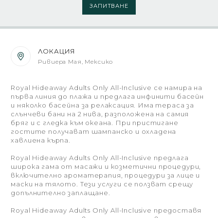
ЗАПИТВАНЕ
ЛОКАЦИЯ
Ривиера Мая, Мексико
Royal Hideaway Adults Only All-Inclusive се намира на
първа линия до плажа и предлага инфинити басейн
и няколко басейна за релаксация. Има тераса за
слънчеви бани на 2 нива, разположена на самия
бряг и с гледка към океана. При пристигане
гостите получават шампанско и охладена
хавлиена кърпа.
Royal Hideaway Adults Only All-Inclusive предлага
широка гама от масажи и козметични процедури,
включително ароматерапия, процедури за лице и
маски на тялото. Тези услуги се ползват срещу
допълнително заплащане.
Royal Hideaway Adults Only All-Inclusive предоставя