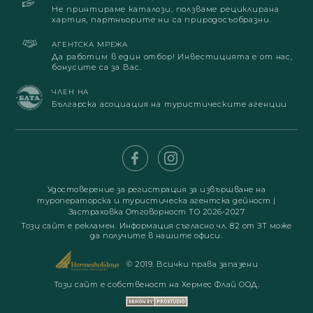
Не принтираме каталози, ползваме рециклирана
хартия, партньорите ни са природосъобразни.
АГЕНТСКА МРЕЖА
Да работим в един отбор! Инвестицията е от нас,
бонусите са за Вас.
ЧЛЕН НА
Българска асоциация на туристическите агенции
Удостоверение за регистрация за извършване на
туроператорска и туристическа агентска дейност
|
Застраховка Отговорност ТО 2026-2027
Този сайт е рекламен. Информация съгласно чл. 82 от ЗТ може
да получите в нашите офиси.
© 2019. Всички права запазени
Този сайт е собственост на Хермес Флай ООД.