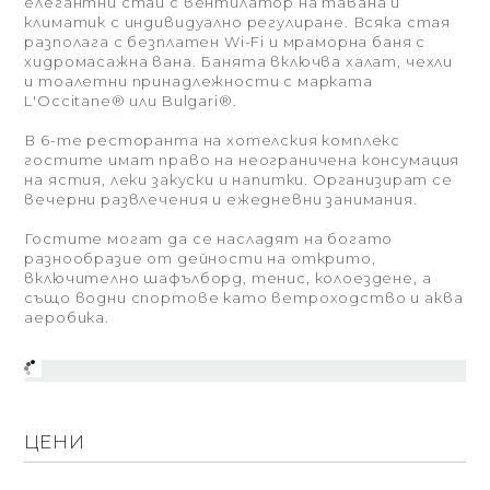
елегантни стаи с вентилатор на тавана и
климатик с индивидуално регулиране. Всяка стая
разполага с безплатен Wi-Fi и мраморна баня с
хидромасажна вана. Банята включва халат, чехли
и тоалетни принадлежности с марката
L'Occitane® или Bulgari®.
В 6-те ресторанта на хотелския комплекс
гостите имат право на неограничена консумация
на ястия, леки закуски и напитки. Организират се
вечерни развлечения и ежедневни занимания.
Гостите могат да се насладят на богато
разнообразие от дейности на открито,
включително шафълборд, тенис, колоездене, а
също водни спортове като ветроходство и аква
аеробика.
ЦЕНИ