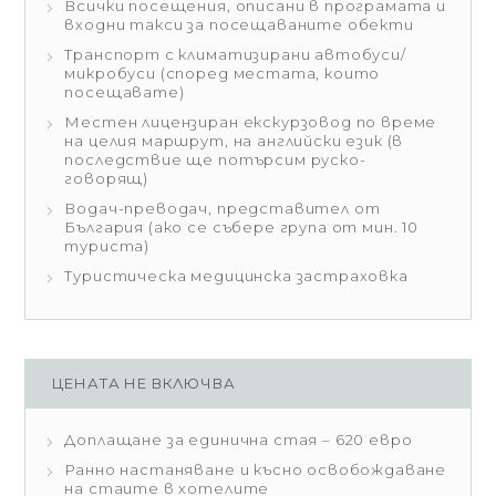
Всички посещения, описани в програмата и
входни такси за посещаваните обекти
Транспорт с климатизирани автобуси/
микробуси (според местата, които
посещавате)
Местен лицензиран екскурзовод по време
на целия маршрут, на английски език (в
последствие ще потърсим руско-
говорящ)
Водач-преводач, представител от
България (ако се събере група от мин. 10
туриста)
Туристическа медицинска застраховка
ЦЕНАТА НЕ ВКЛЮЧВА
Доплащане за единична стая – 620 евро
Ранно настаняване и късно освобождаване
на стаите в хотелите