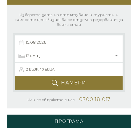
Изберете дата на отпътуване и туристи и
намерете цена *изисква се отделна резервация за
всяка стая
2 ВЪЗР. / 0 ДЕЦА
НАМЕРИ
0700 18 017
Или се свържете с нас
ПРОГРАМА