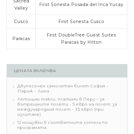
Sacred
First Sonesta Posada del Inca Yucay
Valley
Cusco
First Sonesta Cusco
First DoubleTree Guest Suites
Paracas
Paracas by Hilton
ЦЕНАТА ВКЛЮЧВА
Двупосочен самолетен билет София –
Париж – Лима
Летищни такси, платими в Перу – за
вътрешните полети - 5 евро на полет; за
международния полет – 25 евро (при
излитане)
12 нощувки в съответните хотели по
програмата