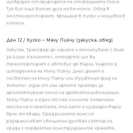
изобразен от природата на отсрещната скала.
Тук все още витае духa на вечното. Обяд в
местен ресторант. Връщане в Куско и нощувка в
хотела.
Ден 12 / Куско – Мачу Пикчу (закуска, обяд)
Закуска. Трансфер до гарата и отпътуване с влак
за Агуас Калиентес, откъдето ще Ви
транспортират с автобус до върха, където е
цитаделата на Мачу Пикчу. Днес денят е
посветен на Мачу Пикчу или Изгубения град на
Инките - един от най-ярките примери за
архитектурния гений на древната цивилизация.
Мачу Пикчу е едно от най-силните енергийни
места на планетата, тъй като е изграден върху
връх от кварц. Сред руините ясно се
разграничават свещения духовен сектор на
града с перфектно конструираните храмове,