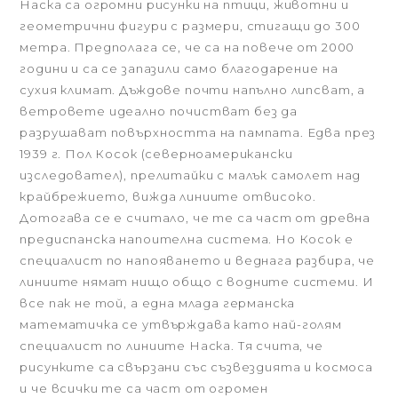
Наска са огромни рисунки на птици, животни и
геометрични фигури с размери, стигащи до 300
метра. Предполага се, че са на повече от 2000
години и са се запазили само благодарение на
сухия климат. Дъждове почти напълно липсват, а
ветровете идеално почистват без да
разрушават повърхността на пампата. Едва през
1939 г. Пол Косок (северноамерикански
изследовател), прелитайки с малък самолет над
крайбрежието, вижда линиите отвисоко.
Дотогава се е считало, че те са част от древна
предиспанска напоителна система. Но Косок е
специалист по напояването и веднага разбира, че
линиите нямат нищо общо с водните системи. И
все пак не той, а една млада германска
математичка се утвърждава като най-голям
специалист по линиите Наска. Тя счита, че
рисунките са свързани със съзвездията и космоса
и че всички те са част от огромен