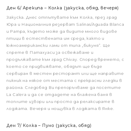
Ден 6/ Арекипа – Колка (закуска, обяд, вечеря)
Закуска. Днес отпътувате към Колка, през град
Юра и Националния резерват Salinas/Aguada Blanca
и Pampa, където може да видите много видове
птици в естествената им среда, както и
южноамерикански лами от типа „бикуня”. Ще
спрете в Патахуаси за освежаване и
продължавате към град Chivay. Според времето, с
което се придвижвате, обядът ще бъде
сервиран в местен ресторант или ще направите
пикник на някое от местата с прекрасни гледки в
района. Следобяд Ви препоръчваме да посетите
La Calera и да се отдадете на блажена баня в
топлите извори или просто да релаксирате в
лоджата. Вечеря и нощувка в лоджата в Янке.
Ден 7/ Колка – Пуно (закуска, обяд)