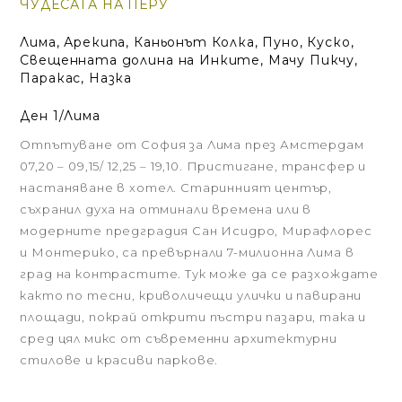
ЧУДЕСАТА НА ПЕРУ
Лима, Арекипа, Каньонът Колка, Пуно, Куско,
Свещенната долина на Инките, Мачу Пикчу,
Паракас, Назка
Ден 1/Лима
Отпътуване от София за Лима през Амстердам
07,20 – 09,15/ 12,25 – 19,10. Пристигане, трансфер и
настаняване в хотел. Старинният център,
съхранил духа на отминали времена или в
модерните предградия Сан Исидро, Мирафлорес
и Монтерико, са превърнали 7-милионна Лима в
град на контрастите. Тук може да се разхождате
както по тесни, криволичещи улички и павирани
площади, покрай открити пъстри пазари, така и
сред цял микс от съвременни архитектурни
стилове и красиви паркове.