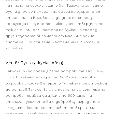
на тяхната цивилизация е бил Тиахуанако, чийто
руини днес се намират на брега на езерото от
страната на Боливия. И до днес се спори за
произхода на езерото. Някои учени твърдят, че
тук се е намирал кратерa на вулкан, а според
други езерото било част от масивна речна
система. Пристигане, настаняване в хотел и
нощувка.
Ден 8/ Пуно (закуска, обяд)
Закуска. Днес посещавате островите Taquile &
Uros. Изключително разтоварваща, 3 часова
разходка с лодка в езерото Титикака, ви отвежда
до остров Такиле. За да стигнете до центъра на
острова, трябва да изкачите 600 каменни
стъпала - усилието Ви е добре възнаградено с
гледките, които се откриват от върха към
езерото и заобикалящите го планини. Хората на