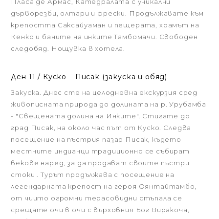
Пласа де Армас, Катедралата с уникални
дърворезби, олтари и фрески. Продължавате към
крепостта Саксайуаман и пещерата, храмът на
Кенко и баните на инките Taмбомачи. Свободен
следобяд. Нощувка в хотела.
Ден 11 / Куско – Писак (закуска и обяд)
Закуска. Днес сте на целодневна екскурзия сред
живописната природа до долината на р. Урубамба
- "Свещената долина на Инките". Стигате до
град Писак, на около час път от Куско. Следва
посещение на пъстрия пазар Писак, където
местните индианци традиционно се събират
векове наред, за да продават своите пъстри
стоки . Турът продължава с посещение на
легендарната крепост на героя Оянтайтамбо,
от чиито огромни терасовидни стъпала се
срещате очи в очи с върховния Бог Виракоча,