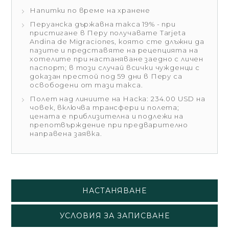
Напитки по време на хранене
Перуанска държавна такса 19% - при
пристигане в Перу получавате Tarjeta
Andina de Migraciones, която сте длъжни да
пазите и представяте на рецепцията на
хотелите при настаняване заедно с личен
паспорт; в този случай всички чужденци с
доказан престой под 59 дни в Перу са
освободени от тази такса.
Полет над линиите на Наска: 234.00 USD на
човек, включва трансфери и полета;
цената е приблизителна и подлежи на
препотвърждение при предварително
направена заявка.
НАСТАНЯВАНЕ
УСЛОВИЯ ЗА ЗАПИСВАНЕ