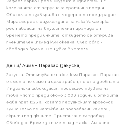
Рафаел Ларко Ерера. Музеят е известен и с
колекцията от перуанска еротична поезия.
Обиколката завършва с модерното предградие
Мирафлорес и разглеждане на Уака Уаламарка -
реставрация на внушителна пирамида от
времето преди инките, откъдето се открива
пленителен изглед към океана. След обяд -
свободно време. Нощувка в хотела.
Ден 3/ Лима – Паракас (закуска)
Закуска. Отпътуване на юг, към Паракас. Паракас
е името не само на целия район, но и на древната
Индианска цивилизация, просъществувала на
това място преди около 3 000 години и открита
едва през 1925 г., когато перуанският археолог
Хулио Телло се натъква на погребални камери,
скрити под дюните. Пристигане следобяд.
Свободно време за полет над Наска. Линиите