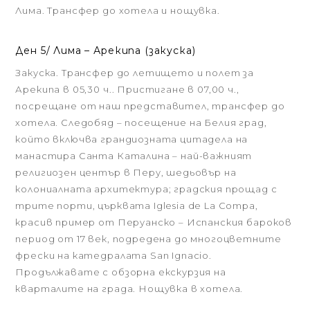
Лима. Трансфер до хотела и нощувка.
Ден 5/ Лима – Арекипа (закуска)
Закуска. Трансфер до летището и полет за
Арекипа в 05,30 ч.. Пристигане в 07,00 ч.,
посрещане от наш представител, трансфер до
хотела. Следобяд – посещение на Белия град,
който включва грандиозната цитадела на
манастира Санта Каталина – най-важният
религиозен център в Перу, шедьовър на
колониалната архитектура; градския прощад с
трите порти, църквата Iglesia de La Compa,
красив пример от Перуанско – Испанския бароков
период от 17 век, подредена до многоцветните
фрески на катедралата San Ignacio.
Продължавате с обзорна екскурзия на
кварталите на града. Нощувка в хотела.