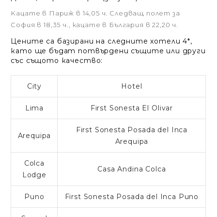
Кацате в Париж в 14,05 ч. Следващ полет за
София в 18,35 ч., кацате в България в 22,20 ч.
Цените са базирани на следните хотели 4*,
като ще бъдат потвърдени същите или други
със същото качество:
City
Hotel
Lima
First Sonesta El Olivar
First Sonesta Posada del Inca
Arequipa
Arequipa
Colca
Casa Andina Colca
Lodge
Puno
First Sonesta Posada del Inca Puno