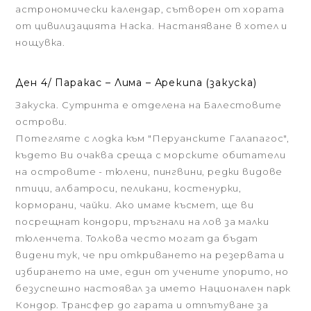
астрономически календар, сътворен от хората
от цивилизацията Наска. Настаняване в хотел и
нощувка.
Ден 4/ Паракас – Лима – Арекипа (закуска)
Закуска. Сутринта е отделена на Балестовите
острови.
Потегляте с лодка към "Перуанските Галапагос",
където Ви очаква среща с морските обитатели
на островите - тюлени, пингвини, редки видове
птици, албатроси, пеликани, костенурки,
корморани, чайки. Ако имаме късмет, ще ви
посрещнат кондори, тръгнали на лов за малки
тюленчета. Толкова често могат да бъдат
видени тук, че при откриването на резервата и
избирането на име, един от учените упорито, но
безуспешно настоявал за името Национален парк
Кондор. Трансфер до гарата и отпътуване за