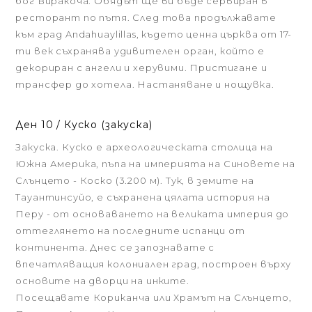
бог Виракоча. Обядът ще ви бъде сервиран в
ресторант по пътя. След това продължавате
към град Andahuaylillas, където ценна църква от 17-
ти век съхранява удивителен орган, който е
декориран с ангели и херувими. Пристигане и
трансфер до хотела. Настаняване и нощувка.
Ден 10 / Куско (закуска)
Закуска. Куско е археологическата столица на
Южна Америка, пъпа на империята на Синовете на
Слънцето - Коско (3.200 м). Тук, в земите на
Тауантинсуйо, е съхранена цялата история на
Перу - от основаването на великата империя до
оттеглянето на последните испанци от
континента. Днес се запознавате с
впечатляващия колониален град, построен върху
основите на дворци на инките.
Посещавате Кориканча или Храмът на Слънцето,