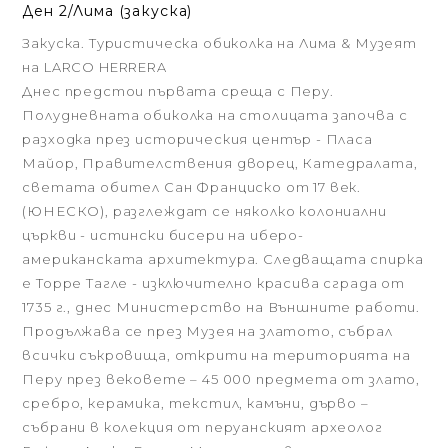
Ден 2/Лима (закуска)
Закуска. Туристическа обиколка на Лима & Музеят
на LARCO HERRERA
Днес предстои първата среща с Перу.
Полудневната обиколка на столицата започва с
разходка през историческия център - Пласа
Майор, Правителствения дворец, Катедралата,
светата обител Сан Франциско от 17 век.
(ЮНЕСКО), разглеждат се няколко колониални
църкви - истински бисери на иберо-
американската архитектура. Следващата спирка
е Торре Тагле - изключително красива сграда от
1735 г., днес Министерство на Външните работи.
Продължава се през Музея на златото, събрал
всички съкровища, открити на територията на
Перу през вековете – 45 000 предмета от злато,
сребро, керамика, текстил, камъни, дърво –
събрани в колекция от перуанският археолог