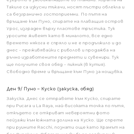
Такиле са изкусни тъкачи, носят пъстри облекла и
са безгранично гостоприемни. По пътя на
връщане към Пуно, спирате на плаващия остров
Урос, изграден върху пластове тръстика. Тук
уросите живеят като в миналото, все едно
времето някога е спряло и не е продължило и до
днес – преживявайки с риболов и продажба на
ръчно изработените предмети и сувенири. Тук
ще получите своя обяд – пикник (в кутия).
Свободно време и връщане към Пуно за нощувка.
Ден 9/ Пуно – Куско (закуска, обяд)
Закуска. Днес се отправяте към Куско, спирате
при Pucara и La Raya, най-високата точка по пътя,
откъдето се откриват невероятни фото
пейзажи към южната долина на Куско. Ще спрете
при руините Racchi, познати още като Храмът на