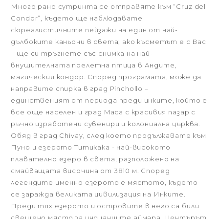
Много рано сутринта се отправяте към “Cruz del
Condor”, където ще наблюдавате
сюреалистичните пейзажи на един от най-
дълбоките каньони в света; ако късметът е с Вас
– ще си тръгнете със снимка на най-
внушителната прелетна птица в Андите,
магическия кондор. Според програмата, може да
направите спирка в град Pinchollo –
единственият от периода преди инките, който е
все още населен и град Maca с красивия пазар с
ръчно изработени сувенири и колониална църква.
Обяд в град Chivay, след което продължавате към
Пуно и езерото Титикака - най-високото
плавателно езеро в света, разположено на
смайващата височина от 3810 м. Според
легендите именно езерото е мястото, където
се заражда великата цивилизация на Инките.
Преди тях езерото и островите в него са били
свещено място за индианците аймара. Центърът