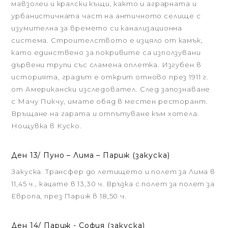
мавзолеи и кралски къщи, както и аграрната и
урбанистичната част на античното селище с
изумителна за времето си канализационна
система. Строителството е изцяло от камък,
като единствено за покривите са използувани
дървени трупи със сламена оплетка. Изгубен в
историята, градът е открит отново през 1911 г.
от Американски изследовател. След запознаване
с Мачу Пикчу, имате обяд в местен ресторант.
Връщане на гарата и отпътуване към хотела.
Нощувка в Куско.
Ден 13/ Пуно – Лима – Париж (закуска)
Закуска. Трансфер до летището и полет за Лима в
11,45 ч., кацате в 13,30 ч. Връзка с полет за полет за
Европа, през Париж в 18,50 ч.
Ден 14/ Париж - София (закуска)