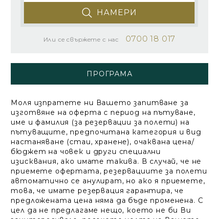
НАМЕРИ
0700 18 017
Или се свържете с нас
ПРОГРАМА
Моля изпратете ни Вашето запитване за
изготвяне на оферта с период на пътуване,
име и фамилия (за резервации за полети) на
пътуващите, предпочитана категория и вид
настаняване (стаи, хранене), очаквана цена/
бюджет на човек и други специални
изисквания, ако имате такива. В случай, че не
приемете офертата, резервациите за полети
автоматично се анулират, но ако я приемете,
това, че имате резервация гарантира, че
предложената цена няма да бъде променена. С
цел да не предлагаме нещо, което не би Ви