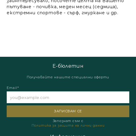
заинтересувало, посочете целта на Вашето
пътуване - почивка, меден месец (седмица),
екстремни спортове - сърф, гмуркане и др.
Е-бюлетин
Получавайте нашите специални оферти
Email*
Запознат съм с
Политика за защита на лични данни