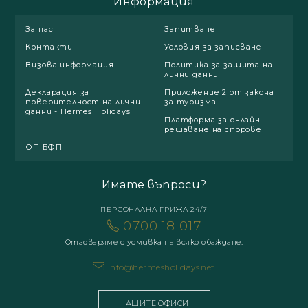
Информация
За нас
Запитване
Контакти
Условия за записване
Визова информация
Политика за защита на
лични данни
Декларация за
Приложение 2 от закона
поверителност на лични
за туризма
данни - Hermes Holidays
Платформа за онлайн
решаване на спорове
ОП БФП
Имате въпроси?
ПЕРСОНАЛНА ГРИЖА 24/7
0700 18 017
Отговаряме с усмивка на всяко обаждане.
info@hermesholidays.net
НАШИТЕ ОФИСИ