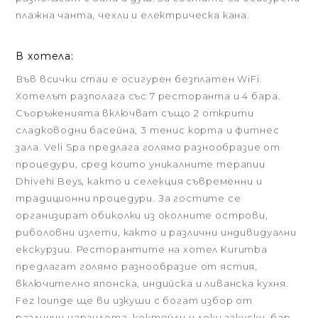
плажна чанта, чехли и електрическа кана.
В хотела:
Във всички стаи е осигурен безплатен WiFi.
Хотелът разполага със 7 ресторанта и 4 бара.
Съоръженията включват също 2 открити
сладководни басейна, 3 тенис корта и фитнес
зала. Veli Spa предлага голямо разнообразие от
процедури, сред които уникалните терапии
Dhivehi Beys, както и селекция съвременни и
традиционни процедури. За гостите се
организират обиколки из околните острови,
риболовни излети, както и различни индивидуални
екскурзии. Ресторантите на хотел Kurumba
предлагат голямо разнообразие от ястия,
включително японска, индийска и ливанска кухня.
Fez lounge ще ви изкуши с богат избор от
различни наргилета, коктейли и леки закуски, бар