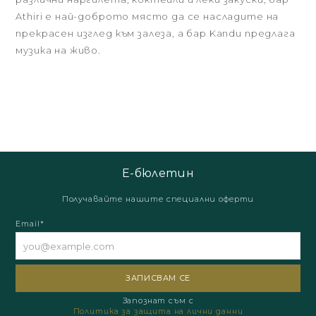
Athiri е най-доброто място да се насладите на
прекрасен изглед към залеза, а бар Kandu предлага
музика на живо.
Е-бюлетин
Получавайте нашите специални оферти
Email*
Запознат съм с
Политика за защита на лични данни