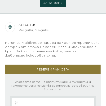
ЗАПИТВАНЕ
ЛОКАЦИЯ
Малдиви, Малдиви
Kurumba Maldives се намира на частен тропически
остров от атола Северен Мале и впечатлява с
красиви бели пясъчни плажове, опасани с
живописни кокосови палми.
РЕЗЕРВИРАЙ СЕГА
Изберете дата на отпътуване и туристи и
намерете цена *изисква се отделна резервация за
всяка стая