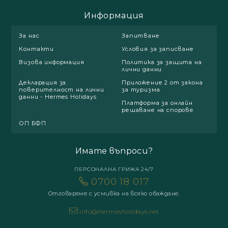
Информация
За нас
Запитване
Контакти
Условия за записване
Визова информация
Политика за защита на
лични данни
Декларация за
Приложение 2 от закона
поверителност на лични
за туризма
данни - Hermes Holidays
Платформа за онлайн
решаване на спорове
ОП БФП
Имате въпроси?
ПЕРСОНАЛНА ГРИЖА 24/7
0700 18 017
Отговаряме с усмивка на всяко обаждане.
info@hermesholidays.net