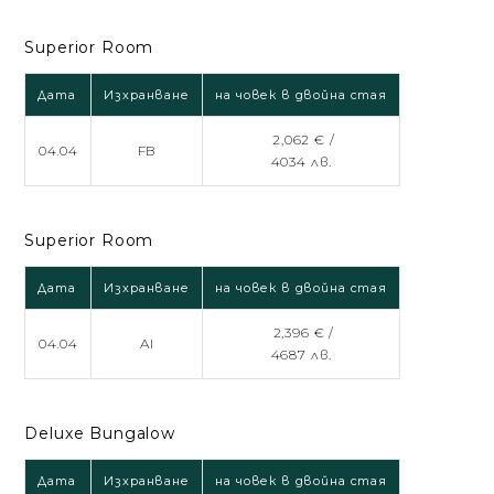
Superior Room
Дата
Изхранване
на човек в двойна стая
2,062 € /
04.04
FB
4034 лв.
Superior Room
Дата
Изхранване
на човек в двойна стая
2,396 € /
04.04
AI
4687 лв.
Deluxe Bungalow
Дата
Изхранване
на човек в двойна стая