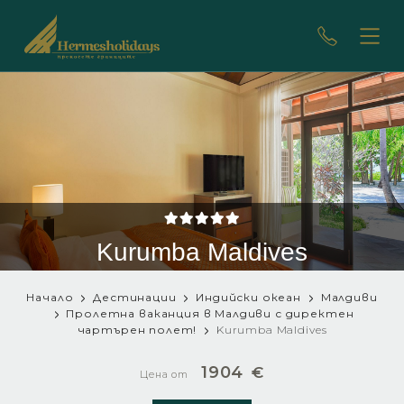
Kurumba Maldives
Начало
Дестинации
Индийски океан
Малдиви
Пролетна ваканция в Малдиви с директен
чартърен полет!
Kurumba Maldives
1904
€
Цена от