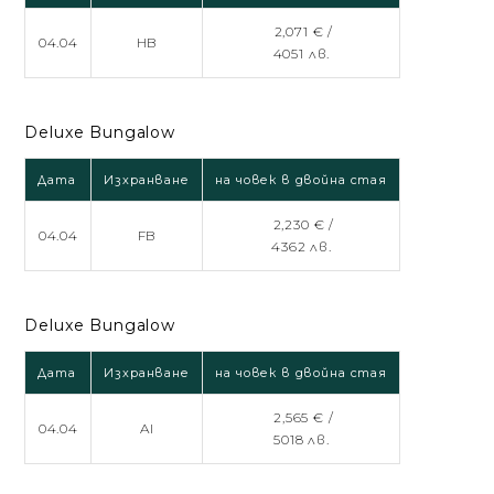
2,071 € /
04.04
HB
4051 лв.
Deluxe Bungalow
Дата
Изхранване
на човек в двойна стая
2,230 € /
04.04
FB
4362 лв.
Deluxe Bungalow
Дата
Изхранване
на човек в двойна стая
2,565 € /
04.04
AI
5018 лв.