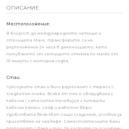
ОПИСАНИЕ
Местоположение:
В близост до международното летище и
столицата Мале, трансферите са на
разположение 24 часа в денонощието, като
пътуването от летището отнема по-малко от
10 минути с моторна лодка.
Стаи:
Луксозните стаи и вили разполагат с тераси с
гледка към плажа. Всяка от тях е оборудвана с
кабелна / сателитна телевизия с китайски
кабелни канали, сейф и работно бюро.
Удобствата включват също хладилник, условия за
приготвяне на чай/кафе. Самостоятелните бани
разполагат с вана и душ. За гостите са осигурени