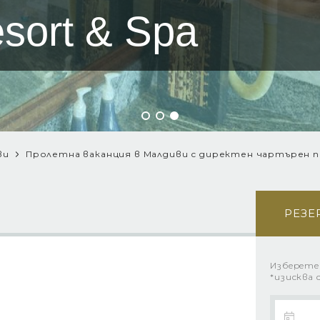
esort & Spa
ви
Пролетна ваканция в Малдиви с директен чартърен 
РЕЗЕ
Изберете
*изисква 