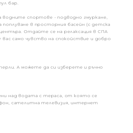
пул бар.
на водните спортове - подводно гмуркане,
да поплуване в просторния басейн (с детска
 центъра. Отдайте се на релаксация в СПА
вас само чувство на спокойствие и добро
 перли. А можете да си изберете и ръчно
роени над водата с тераса, от която се
лефон, сателитна телевизия, интернет