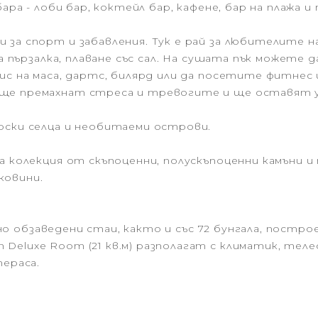
ара - лоби бар, коктейл бар, кафене, бар на плажа и 
 за спорт и забавления. Тук е рай за любителите 
на пързалка, плаване със сал. На сушата пък можете 
нис на маса, дартс, билярд или да посетите фитнес
ще премахнат стреса и тревогите и ще оставят у 
рски селца и необитаеми острови.
а колекция от скъпоценни, полускъпоценни камъни и
ковини.
созно обзаведени стаи, както и със 72 бунгала, пост
Deluxe Room (21 кв.м) разполагат с климатик, те
тераса.