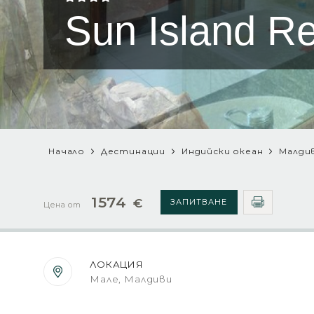
Sun Island R
Начало
Дестинации
Индийски океан
Малди
1574
€
ЗАПИТВАНЕ
Цена от
ЛОКАЦИЯ
Мале, Малдиви