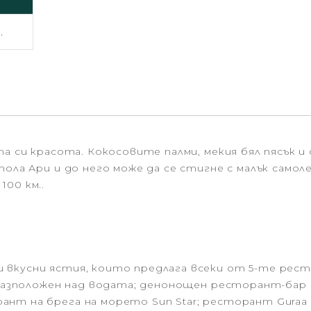
.
та си красота. Кокосовите палми, мекия бял пясък
тола Ари и до него може да се стигне с малък само
00 км..
 вкусни ястия, които предлага всеки от 5-те рес
 разположен над водата; денонощен ресторант-бар S
нт на брега на морето Sun Star; ресторант Guraa 