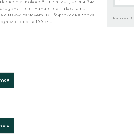
и красота. Кокосовите палми, мекия бял
ски земен рай. Намира се на южната
е с малък самолет или бързоходна лодка
Или се св
зположена на 100 км..
стая
.
стая