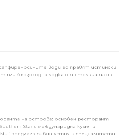
 и сапфиреносините води го правят истински
лет или бързоходна лодка от столицата на
торанта на острова: основен ресторант
outhern Star с международна кухня и
Muli предлага рибни ястия и специалитети