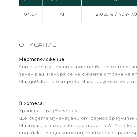
04.04
AI
2,069 € /
4047 лв
ОПИСАНИЕ
Местоположение:
Sun Island ще плени сърцето ви с екзотична
земен рай. Намира се на южната страна на а
Малдивските острови Мале, разположена на 1
В хотела:
Хранене и развлечения:
Ще бъдете изненадани от разнообразните и
Maaniyaa; италиански ресторант Al Pontile,
индийски специалитети; тайландски рестора