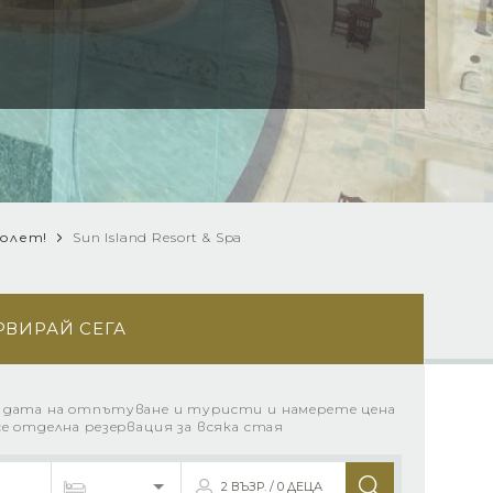
полет!
Sun Island Resort & Spa
РВИРАЙ СЕГА
 дата на отпътуване и туристи и намерете цена
се отделна резервация за всяка стая
2 ВЪЗР. / 0 ДЕЦА