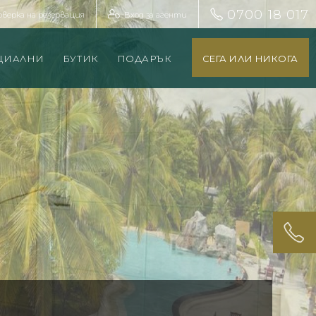
0700 18 017
оверка на резервация
Вход за агенти
ЦИАЛНИ
БУТИК
ПОДАРЪК
СЕГА ИЛИ НИКОГА