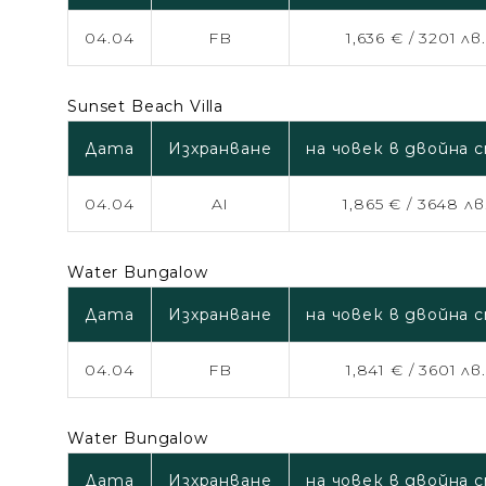
04.04
FB
1,636 € /
3201 лв.
Sunset Beach Villa
Дата
Изхранване
на човек в двойна 
04.04
AI
1,865 € /
3648 лв
Water Bungalow
Дата
Изхранване
на човек в двойна 
04.04
FB
1,841 € /
3601 лв.
Water Bungalow
Дата
Изхранване
на човек в двойна 