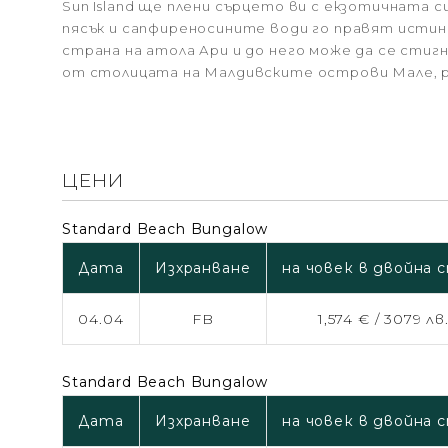
Sun Island ще плени сърцето ви с екзотичната с
пясък и сапфиреносините води го правят истин
страна на атола Ари и до него може да се стигн
от столицата на Малдивските острови Мале, ра
ЦЕНИ
Standard Beach Bungalow
Дата
Изхранване
на човек в двойна 
04.04
FB
1,574 € /
3079 лв
Standard Beach Bungalow
Дата
Изхранване
на човек в двойна 