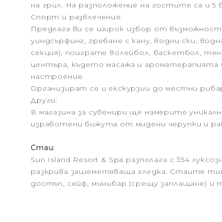
на грил. На разположение на гостите са и 5 б
Спорт и развлечения:
Предлага ви се широк избор от възможности
уиндсърфинг, гребане с кану, водни ски, вод
секция), поиграте волейбол, баскетбол, те
центъра, където масажа и ароматерапията 
настроение.
Организират се и екскурзии до местни риба
Други:
В магазина за сувенири ще намерите уникалн
изработени бижута от мидени черупки и ра
Стаи:
Sun Island Resort & Spa разполага с 354 лук
разкрива зашеметяваща гледка. Стаите тип 
достъп, сейф, минибар (срещу заплащане) и 