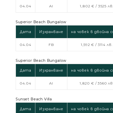
04.04
AI
1,802 € /
3525 лв
Superior Beach Bungalow
Дата
Изхранване
на човек в двойна 
04.04
FB
1,592 € /
3114 лв.
Superior Beach Bungalow
Дата
Изхранване
на човек в двойна 
04.04
AI
1,820 € /
3560 лв
Sunset Beach Villa
Дата
Изхранване
на човек в двойна 