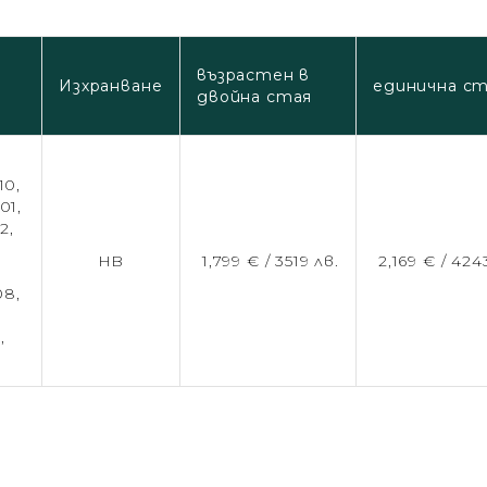
възрастен в
Изхранване
единична с
двойна стая
10,
01,
2,
HB
1,799 € /
3519 лв.
2,169 € /
4243
08,
,
,