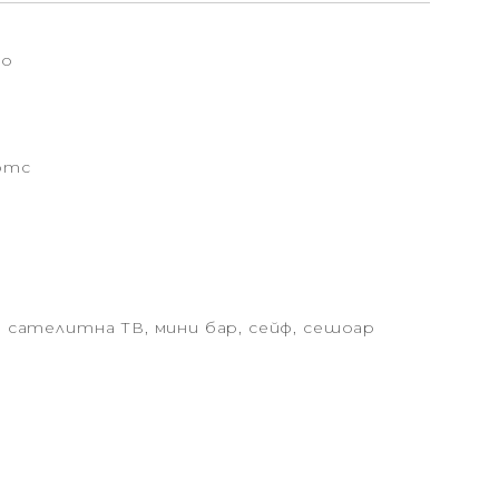
то
артс
, сателитна ТВ, мини бар, сейф, сешоар