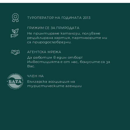
ТУРОПЕРАТОР НА ГОДИНАТА 2013
ГРИЖИМ СЕ ЗА ПРИРОДАТА
Не принтираме каталози, ползваме
рециклирана хартия, партньорите ни
са природосъобразни.
АГЕНТСКА МРЕЖА
Да работим в един отбор!
Инвестицията е от нас, бонусите са за
Вас.
ЧЛЕН НА
Българска асоциация на
туристическите агенции