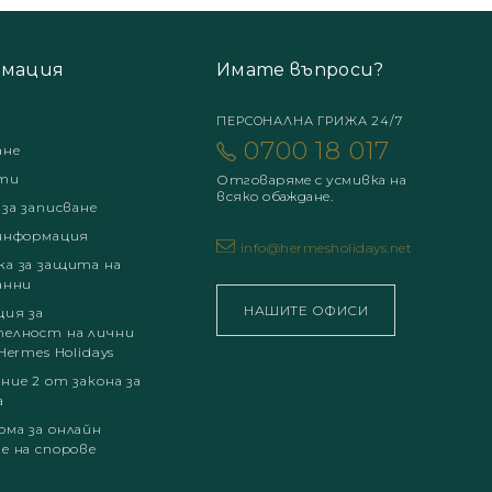
мация
Имате въпроси?
ПЕРСОНАЛНА ГРИЖА 24/7
0700 18 017
ане
ти
Отговаряме с усмивка на
всяко обаждане.
 за записване
информация
info@hermesholidays.net
а за защита на
анни
НАШИТЕ ОФИСИ
ция за
елност на лични
Hermes Holidays
ние 2 от закона за
а
ма за онлайн
е на спорове