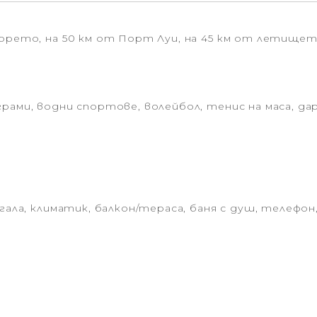
морето, на 50 км от Порт Луи, на 45 км от летище
рами, водни спортове, волейбол, тенис на маса, д
гала, климатик, балкон/тераса, баня с душ, телефон