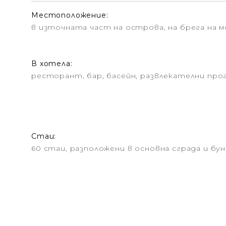
Местоположение:
в източната част на острова, на брега на 
В хотела:
ресторант, бар, басейн, развлекателни прог
Стаи:
60 стаи, разположени в основна сграда и бун