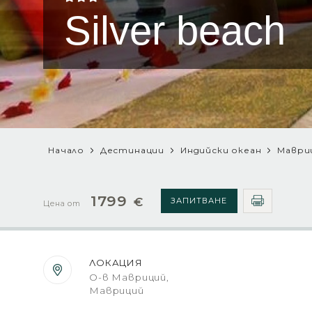
Silver beach
Начало
Дестинации
Индийски океан
Маври
1799
€
ЗАПИТВАНЕ
Цена от
ЛОКАЦИЯ
О-в Мавриций,
Мавриций