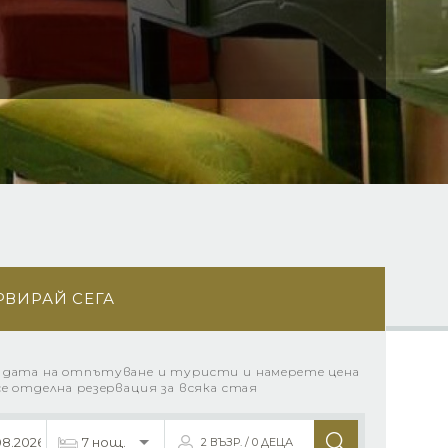
РВИРАЙ СЕГА
 дата на отпътуване и туристи и намерете цена
се отделна резервация за всяка стая
2 ВЪЗР. / 0 ДЕЦА