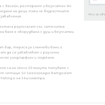
ава с басейн, ресторант и безплатен Wi-
гледане на деца, така че възрастните
Или се св
забавления.
хотела разполагат със сателитна
а баня е оборудвана с душ и безплатни
ат бар, тераса за слънчеви бани и
ат да се забавляват с различни
елно уиндсърфинг и гмуркане.
sons са на около 20 минути пътуване с
а от летище Sir Seewoosagur Ramgoolam.
ishing е на 5 километра.