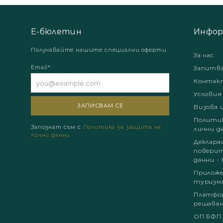
Е-бюлетин
Инфор
Получавайте нашите специални оферти
За нас
Email*
Запитв
Контак
Условия
Визова 
Политик
Запознат съм с
Политика за защита на
лични д
лични данни
Деклара
поверит
данни - 
Приложе
туризм
Платфор
решаван
ОП БФП