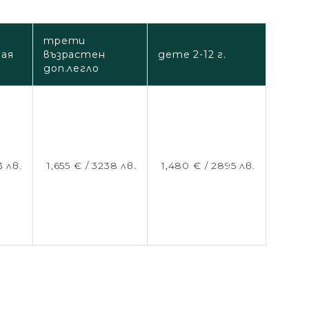
трети
тая
възрастен
дете 2-12 г.
доп.легло
 лв.
1,655 € /
3238 лв.
1,480 € /
2895 лв.