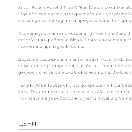
Silver Beach Hotel в Trou D 'Eau Douce се отлич
Fi за своите гости. Предоставя се и услугата 
могат да се насладят на предлаганите вечерни 
Климатизираните помещения за настаняване в 
телевизия и работно бюро. Всяка самостоятелн
тоалетни принадлежности.
Другите съоръжения в Silver Beach Hotel включв
помещение за съхранение на багаж. Гостите мог
дейности на място или в околностите, включит
Голф клуб Le Touessrok и голф игрището Four Sea
кола. Този хотелски комплекс е на 43 километр
Компанията за риболовни излети Royal Big Game F
ЦЕНИ