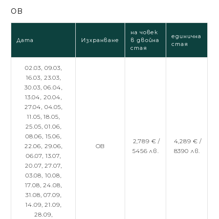
OB
на човек
единична
Дата
Изхранване
в двойна
стая
стая
02.03,
09.03,
16.03,
23.03,
30.03,
06.04,
13.04,
20.04,
27.04,
04.05,
11.05,
18.05,
25.05,
01.06,
08.06,
15.06,
2,789 € /
4,289 € /
22.06,
29.06,
OB
5456 лв.
8390 лв.
06.07,
13.07,
20.07,
27.07,
03.08,
10.08,
17.08,
24.08,
31.08,
07.09,
14.09,
21.09,
28.09,