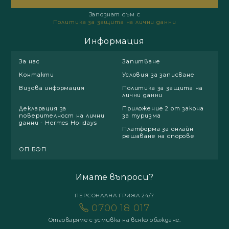
Запознат съм с
Политика за защита на лични данни
Информация
За нас
Запитване
Контакти
Условия за записване
Визова информация
Политика за защита на
лични данни
Декларация за
Приложение 2 от закона
поверителност на лични
за туризма
данни - Hermes Holidays
Платформа за онлайн
решаване на спорове
ОП БФП
Имате въпроси?
ПЕРСОНАЛНА ГРИЖА 24/7
0700 18 017
Отговаряме с усмивка на всяко обаждане.