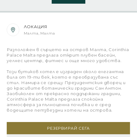
ЛОКАЦИЯ
Малта, Малта
Разположен в сърцето на остров Малта, Corinthia
Palace Malta предлага открит плувен басейн,
уелнес център, фитнес и още много удобства.
Този бутиков хотел е изграден около елегантна
вила от 19-ти век, която е преобразувана със
стил. Намира се срещу Президентския дворец и
до красивите ботанически градини Сан Антон.
Заобиколен от прекрасно поддържани градини,
Corinthia Palace Malta предлага спокойна
атмосфера за пълноценна почивка и е сред
водещите петзвездни хотели на острова.
РЕЗЕРВИРАЙ СЕГА