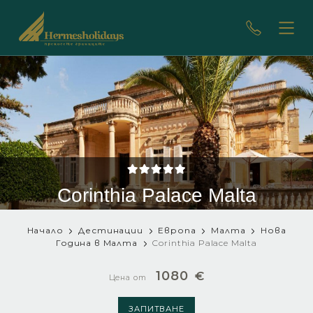
Corinthia Palace Malta
Начало
Дестинации
Европа
Малта
Нова
Година в Малта
Corinthia Palace Malta
1080
€
Цена от
ЗАПИТВАНЕ