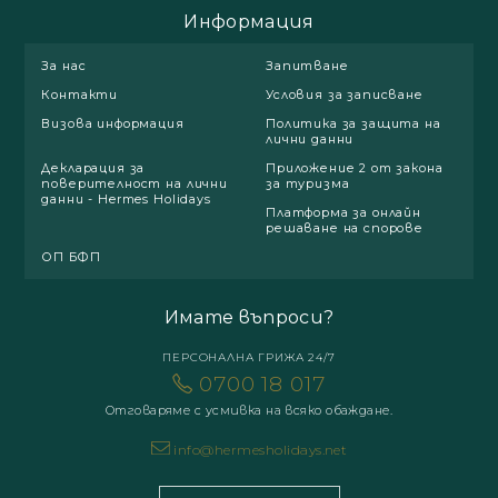
Информация
За нас
Запитване
Контакти
Условия за записване
Визова информация
Политика за защита на
лични данни
Декларация за
Приложение 2 от закона
поверителност на лични
за туризма
данни - Hermes Holidays
Платформа за онлайн
решаване на спорове
ОП БФП
Имате въпроси?
ПЕРСОНАЛНА ГРИЖА 24/7
0700 18 017
Отговаряме с усмивка на всяко обаждане.
info@hermesholidays.net