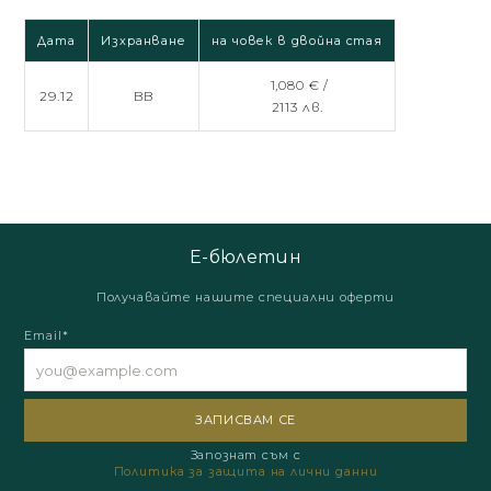
Дата
Изхранване
на човек в двойна стая
1,080 € /
29.12
BB
2113 лв.
Е-бюлетин
Получавайте нашите специални оферти
Email*
Запознат съм с
Политика за защита на лични данни