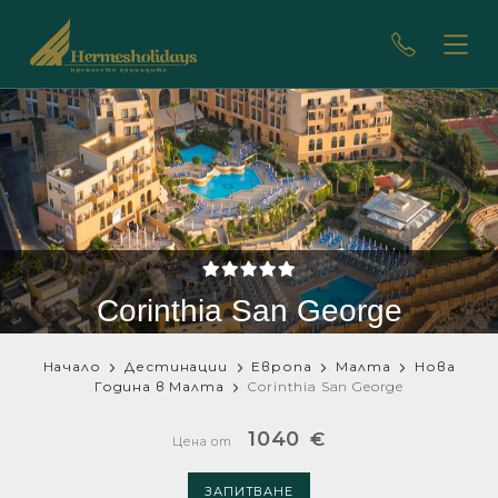
Corinthia San George
Начало
Дестинации
Европа
Малта
Нова
Година в Малта
Corinthia San George
1040
€
Цена от
ЗАПИТВАНЕ