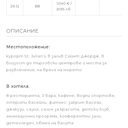
1,040 € /
29.12
BB
2035 лв.
ОПИСАНИЕ
Местоположение:
курорт St. Julian’s, в залив Сейнт Джордж, в
близост до търговски центрове и места за
развлечение, на брега на морето
В хотела:
8 ресторанта, 3 бара, кафене, водни спортове,
открити басейни, фитнес, закрит басейн,
джакузи, сауна, салон за красота, детски клуб,
анимационни програми, конферентни зали,
детегледач, обмен на валута