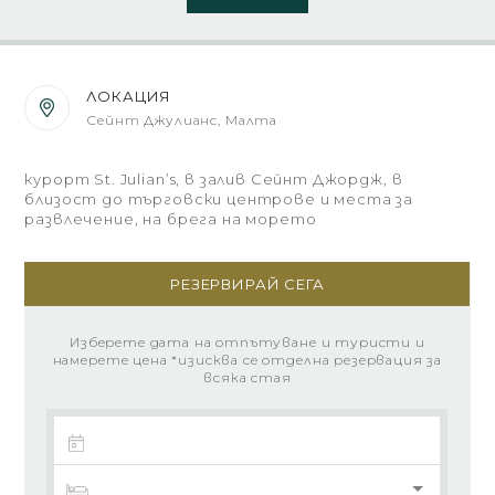
ЛОКАЦИЯ
Сейнт Джулианс, Малта
курорт St. Julian’s, в залив Сейнт Джордж, в
близост до търговски центрове и места за
развлечение, на брега на морето
РЕЗЕРВИРАЙ СЕГА
Изберете дата на отпътуване и туристи и
намерете цена *изисква се отделна резервация за
всяка стая