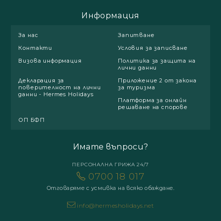
Информация
За нас
Запитване
Контакти
Условия за записване
Визова информация
Политика за защита на
лични данни
Декларация за
Приложение 2 от закона
поверителност на лични
за туризма
данни - Hermes Holidays
Платформа за онлайн
решаване на спорове
ОП БФП
Имате въпроси?
ПЕРСОНАЛНА ГРИЖА 24/7
0700 18 017
Отговаряме с усмивка на всяко обаждане.
info@hermesholidays.net