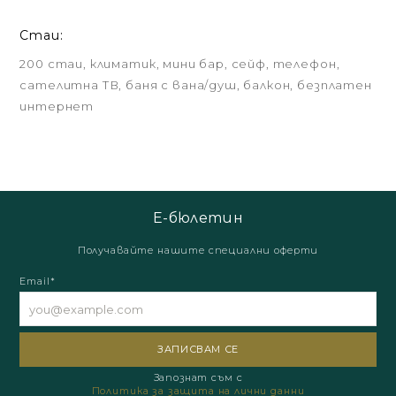
Стаи:
200 стаи, климатик, мини бар, сейф, телефон,
сателитна ТВ, баня с вана/душ, балкон, безплатен
интернет
Е-бюлетин
Получавайте нашите специални оферти
Email*
Запознат съм с
Политика за защита на лични данни