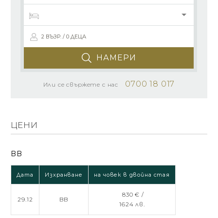
2 ВЪЗР. / 0 ДЕЦА
НАМЕРИ
0700 18 017
Или се свържете с нас
ЦЕНИ
BB
Дата
Изхранване
на човек в двойна стая
830 € /
29.12
BB
1624 лв.