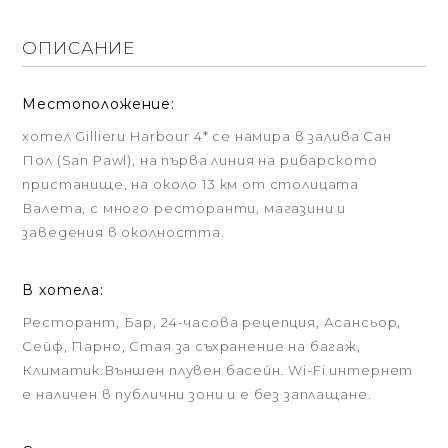
ОПИСАНИЕ
Местоположение:
хотел Gillieru Harbour 4* се намира в залива Сан
Пол (San Pawl), на първа линия на рибарското
пристанище, на около 13 км от столицата
Валета, с много ресторанти, магазини и
заведения в околността.
В хотела:
Ресторант, Бар, 24-часова рецепция, Асансьор,
Сейф, Парно, Стая за съхранение на багаж,
Климатик.Външен плувен басейн. Wi-Fi интернет
е наличен в публични зони и е без заплащане.