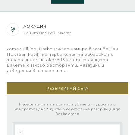
ЛОКАЦИЯ
Сейнт Пол Бей, Малта
хотел Gillieru Harbour 4* се намира в залива Сан
Пол (San Pawl), на първа линия на рибарското
пристанище, на около 13 км от столицата
Валета, с много ресторанти, магазини и
заведения в околността.
РЕЗЕРВИРАЙ СЕГА
Изберете дата на отпътуване и туристи и
намерете цена *изисква се отделна резервация за
всяка стая