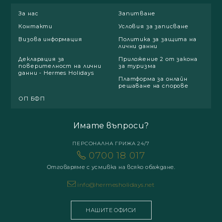
За нас
Запитване
Контакти
Условия за записване
Визова информация
Политика за защита на
лични данни
Декларация за
Приложение 2 от закона
поверителност на лични
за туризма
данни - Hermes Holidays
Платформа за онлайн
решаване на спорове
ОП БФП
Имате въпроси?
ПЕРСОНАЛНА ГРИЖА 24/7
0700 18 017
Отговаряме с усмивка на всяко обаждане.
info@hermesholidays.net
НАШИТЕ ОФИСИ