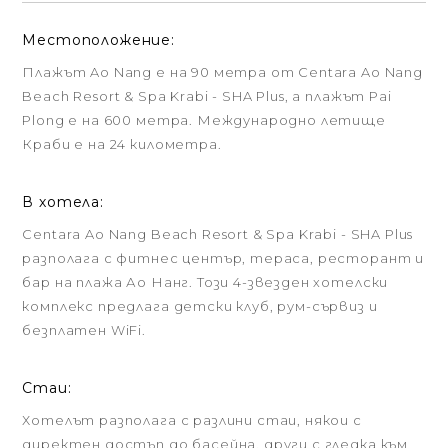
Местоположение:
Плажът Ao Nang е на 90 метра от Centara Ao Nang
Beach Resort & Spa Krabi - SHA Plus, а плажът Pai
Plong е на 600 метра. Международно летище
Краби е на 24 километра.
В хотела:
Centara Ao Nang Beach Resort & Spa Krabi - SHA Plus
разполага с фитнес център, тераса, ресторант и
бар на плажа Ао Нанг. Този 4-звезден хотелски
комплекс предлага детски клуб, рум-сървиз и
безплатен WiFi.
Стаи:
Хотелът разполага с разлини стаи, някои с
директен достъп до басейна, други с гледка към