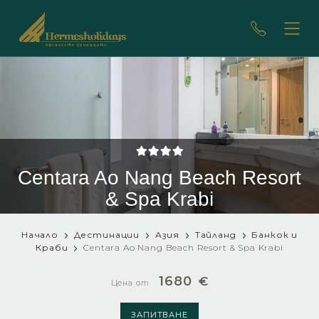
Centara Ao Nang Beach Resort
& Spa Krabi
Начало
Дестинации
Азия
Тайланд
Банкок и
Краби
Centara Ao Nang Beach Resort & Spa Krabi
1680
€
Цена от
ЗАПИТВАНЕ