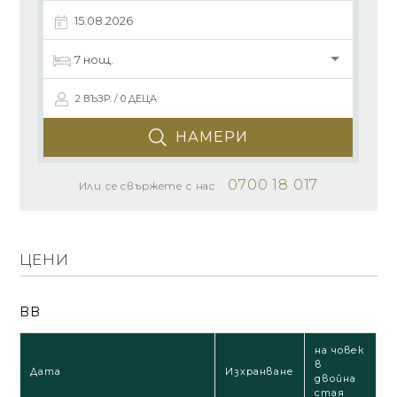
2 ВЪЗР. / 0 ДЕЦА
НАМЕРИ
0700 18 017
Или се свържете с нас
ЦЕНИ
BB
на човек
в
Дата
Изхранване
двойна
стая