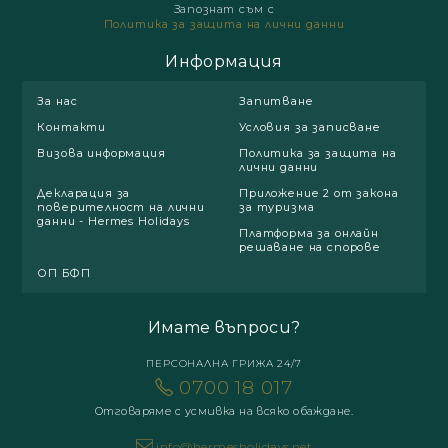
Запознат съм с
Политика за защита на лични данни
Информация
За нас
Запитване
Контакти
Условия за записване
Визова информация
Политика за защита на
лични данни
Декларация за
Приложение 2 от закона
поверителност на лични
за туризма
данни - Hermes Holidays
Платформа за онлайн
решаване на спорове
ОП БФП
Имате въпроси?
ПЕРСОНАЛНА ГРИЖА 24/7
0700 18 017
Отговаряме с усмивка на всяко обаждане.
info@hermesholidays.net