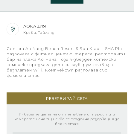
ЛОКАЦИЯ
Краби, Тайланд
Centara Ao Nang Beach Resort & Spa Krabi - SHA Plus
разполага с фитнес център, тераса, ресторант и
бар на плажа Ао Нанг. Този 4-звезден хотелски
комплекс предлага детски клуб, рум-сървиз и
безплатен WiFi. Комплексът разполага със
фамилни стаи.
РЕЗЕРВИРАЙ СЕГА
Изберете дата на отпътуване и туристи и
намерете цена *изисква се отделна резервация за
всяка стая