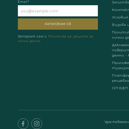
Email*
Запитв
Контак
Условия
Визова 
Политик
Запознат съм с
Политика за защита на
лични д
лични данни
Деклара
поверит
данни - 
Приложе
туризм
Платфор
решаван
ОП БФП
Удостоверен