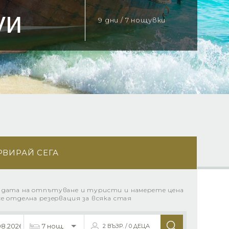
уи
9 дни / 7 нощувки
РВИРАЙ СЕГА
 дата на отпътуване и туристи и намерете цена
се отделна резервация за всяка стая
2 ВЪЗР. / 0 ДЕЦА