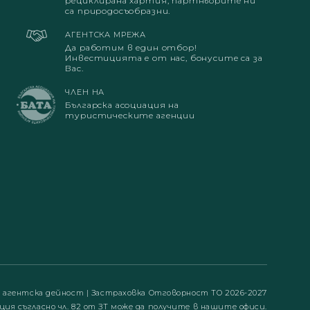
рециклирана хартия, партньорите ни
са природосъобразни.
АГЕНТСКА МРЕЖА
Да работим в един отбор!
Инвестицията е от нас, бонусите са за
Вас.
ЧЛЕН НА
Българска асоциация на
туристическите агенции
а агентска дейност
|
Застраховка Отговорност ТО 2026-2027
ция съгласно чл. 82 от ЗТ може да получите в нашите офиси.