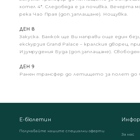
хотел 4*. Следобяда е за почивка. Вечерта 
река Чао Прая (доп.заплащане). Нощувка.
ДЕН 8
Закуска. Банкок ще Ви направи още един без
екскурзия Grand Palace – кралския дворец, п
Изумрудения Буда (доп.заплащане). Свободен
ДЕН 9
Ранен трансфер до летището за полет до 
Е-бюлетин
Инфор
Получавайте нашите специални оферти
За нас