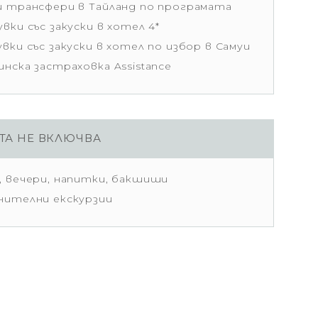
и трансфери в Тайланд по програмата
вки със закуски в хотел 4*
вки със закуски в хотел по избор в Самуи
нска застраховка Assistance
ТА НЕ ВКЛЮЧВА
, вечери, напитки, бакшиши
нителни екскурзии