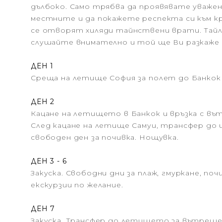
дълбоко. Само трябва да проявявате уважен
местните и да покажете респекта си към к
се отворят хиляди тайнствени врати. Тайла
слушайте внимателно и той ще Ви разкаже
ДЕН 1
Среща на летище София за полет до Банкок 
ДЕН 2
Кацане на летището в Банкок и връзка с в
След кацане на летище Самуи, трансфер до 
свободен ден за почивка. Нощувка.
ДЕН 3 - 6
Закуска. Свободни дни за плаж, гмуркане, по
екскурзии по желание.
ДЕН 7
Закуска. Трансфер до летището за вътреше