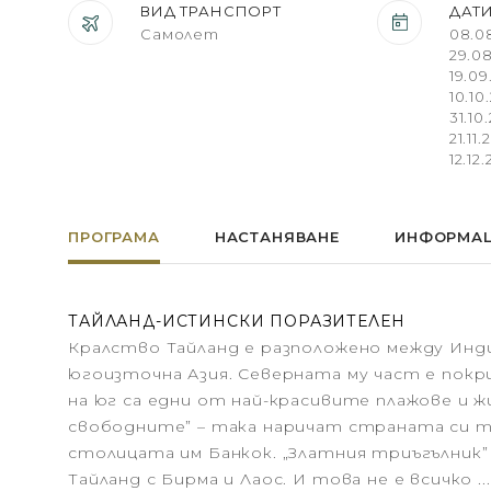
ВИД ТРАНСПОРТ
ДАТ
Самолет
08.08
29.08
19.09
10.10
31.10
21.11
12.12.
ПРОГРАМА
НАСТАНЯВАНЕ
ИНФОРМА
ТАЙЛАНД-ИСТИНСКИ ПОРАЗИТЕЛЕН
Кралство Тайланд е разположено между Инди
югоизточна Азия. Северната му част е покри
на юг са едни от най-красивите плажове и 
свободните” – така наричат страната си т
столицата им Банкок. „Златния триъгълник”
Тайланд с Бирма и Лаос. И това не е всичко .