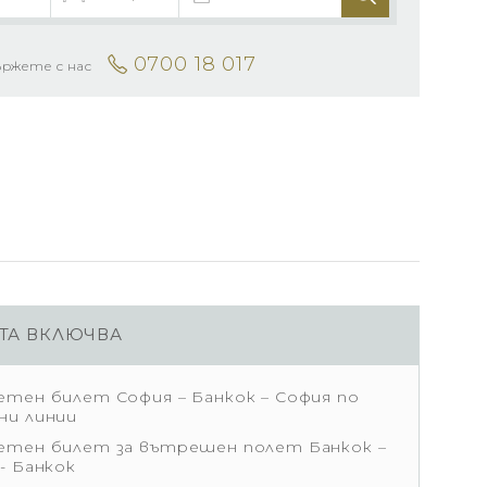
0700 18 017
ържете с нас
ТА ВКЛЮЧВА
етен билет София – Банкок – София по
ни линии
етен билет за вътрешен полет Банкок –
- Банкок