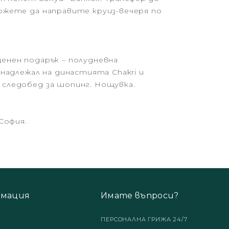
можете да направите круиз-вечеря по
ценен подарък – полудневна
ринадлежал на династията Chakri и
 следобед за шопинг. Нощувка.
София.
мация
Имате въпроси?
ПЕРСОНАЛНА ГРИЖА 24/7