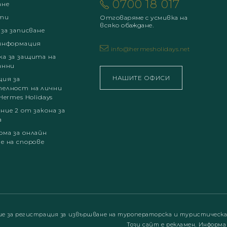
0700 18 017
ане
ти
Отговаряме с усмивка на
всяко обаждане.
 за записване
информация
info@hermesholidays.net
а за защита на
анни
НАШИТЕ ОФИСИ
ция за
елност на лични
Hermes Holidays
ние 2 от закона за
а
ма за онлайн
е на спорове
ие за регистрация за извършване на туроператорска и туристическ
Този сайт е рекламен. Информа