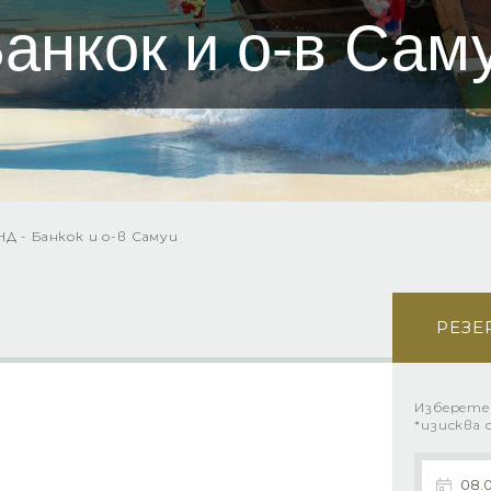
анкок и о-в Сам
Д - Банкок и о-в Самуи
РЕЗЕ
Изберете
*изисква 