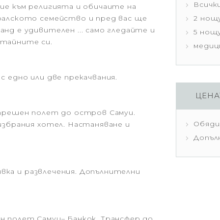
Всичк
ие към религията и обичаите на
ралското семейство и пред вас ще
2 нощу
нд е удивителен ... само гледайте и
5 нощу
 тайните си.
медици
с едно или две прекачвания.
ЦЕНА
ътрешен полет до остров Самуи.
Обяди
избрания хотел. Настаняване и
Допъл
чивка и развлечения. Допълнителни
н полет Самуи– Банкок. Трансфер до