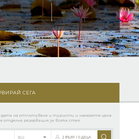
РВИРАЙ СЕГА
 дата на отпътуване и туристи и намерете цена
се отделна резервация за всяка стая
2 ВЪЗР. / 0 ДЕЦА