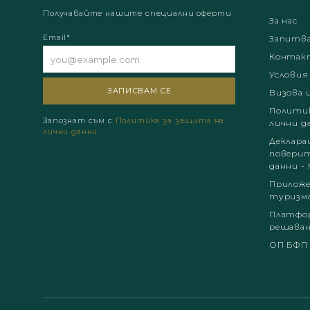
Получавайте нашите специални оферти
За нас
Email*
Запитв
Контак
Условия
Визова 
Политик
Запознат съм с
Политика за защита на
лични д
лични данни
Деклара
поверит
данни - 
Приложе
туризм
Платфор
решаван
ОП БФП