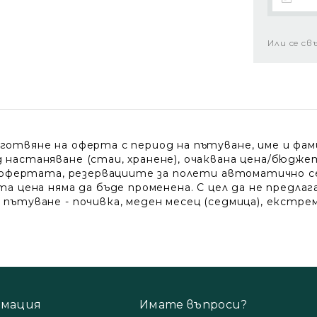
Или се св
твяне на оферта с период на пътуване, име и фамил
астаняване (стаи, хранене), очаквана цена/бюджет 
 офертата, резервациите за полети автоматично се 
а цена няма да бъде променена. С цел да не предлаг
ътуване - почивка, меден месец (седмица), екстремн
мация
Имате въпроси?