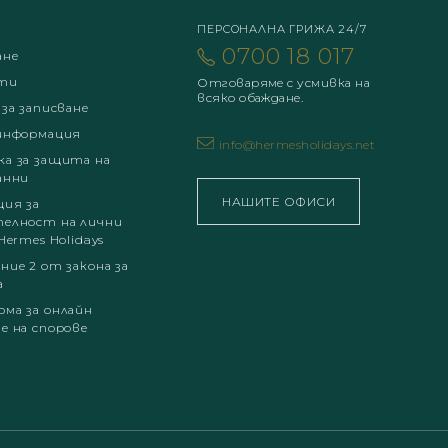
ПЕРСОНАЛНА ГРИЖА 24/7
0700 18 017
ане
ти
Отговаряме с усмивка на
всяко обаждане.
 за записване
информация
info@hermesholidays.net
а за защита на
анни
НАШИТЕ ОФИСИ
ция за
елност на лични
Hermes Holidays
ние 2 от закона за
а
ма за онлайн
е на спорове