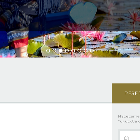
РЕЗЕ
Изберете
*изисква 