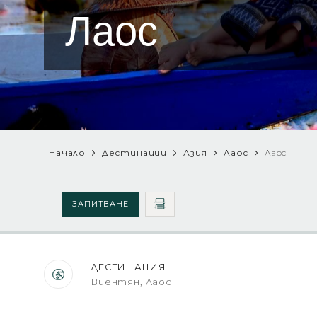
Лаос
Начало
Дестинации
Азия
Лаос
Лаос
ЗАПИТВАНЕ
ДЕСТИНАЦИЯ
Виентян, Лаос