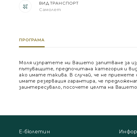
ВИД ТРАНСПОРТ
Самолет
ПРОГРАМА
Моля изпратете ни Вашето запитване за изго
пътуващите, предпочитана категория и вид н
ако имате такива. В случай, че не приемете
имате резервация гарантира, че предложенат
заинтересувало, посочете целта на Вашето п
Е-бюлетин
Инфор