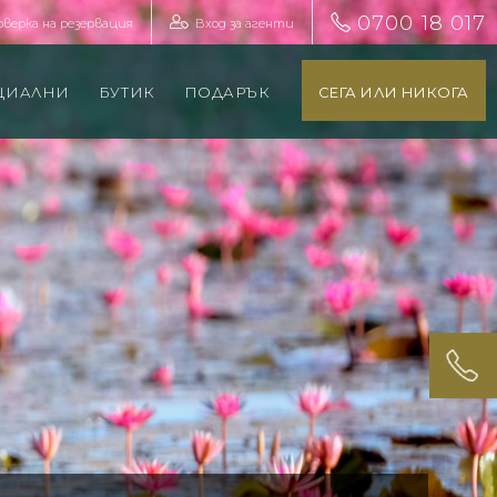
0700 18 017
оверка на резервация
Вход за агенти
ЦИАЛНИ
БУТИК
ПОДАРЪК
СЕГА ИЛИ НИКОГА