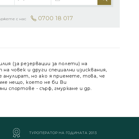
0700 18 017
ържете с нас
ия (за резервации за полети) на
на човек и други специални изисквания,
анулират, но ако я приемете, това, че
аме нещо, което не би Ви
и спортове - сърф, гмуркане и др.
ТУРОПЕРАТОР НА ГОДИНАТА 2013