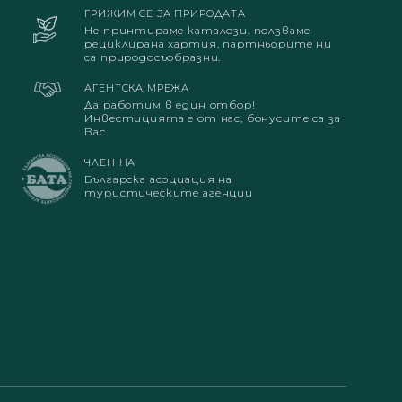
ГРИЖИМ СЕ ЗА ПРИРОДАТА
Не принтираме каталози, ползваме
рециклирана хартия, партньорите ни
са природосъобразни.
АГЕНТСКА МРЕЖА
Да работим в един отбор!
Инвестицията е от нас, бонусите са за
Вас.
ЧЛЕН НА
Българска асоциация на
туристическите агенции