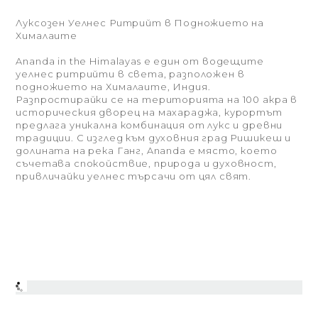
Луксозен Уелнес Ритрийт в Подножието на
Хималаите
Ananda in the Himalayas е един от водещите
уелнес ритрийти в света, разположен в
подножието на Хималаите, Индия.
Разпростирайки се на територията на 100 акра в
историческия дворец на махараджа, курортът
предлага уникална комбинация от лукс и древни
традиции. С изглед към духовния град Ришикеш и
долината на река Ганг, Ananda е място, което
съчетава спокойствие, природа и духовност,
привличайки уелнес търсачи от цял свят.