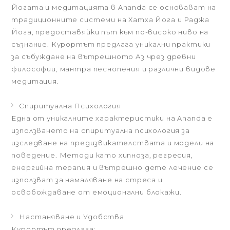
Йогата и медитацията в Ananda се основават на
традиционните системи на Хатха Йога и Раджа
Йога, предоставяйки път към по-високо ниво на
съзнание. Курортът предлага уникални практики
за събуждане на вътрешното Аз чрез древни
философии, мантра песнопения и различни видове
медитация.
Спиритуална Психология
Една от уникалните характеристики на Ananda е
използването на спиритуална психология за
изследване на предизвикателствата и модели на
поведение. Методи като хипноза, регресия,
енергийна терапия и вътрешно дете лечение се
използват за намаляване на стреса и
освобождаване от емоционални блокажи.
Настаняване и Удобства
Курортът предлага: