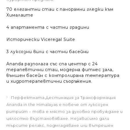
70 елегантни стаи с панорамни гледки към
Хималаите
4 апартамента с частни градини
Исторически Viceregal Suite
3 луксозни вили с частни басейни
Ananda разполага със спа център с 24
терапевтични стаи, модерна фитнес зала,
външен басейн с контролирана температура
и хидротерапевтични съоръжения.
Перфектната Дестинация за Трансформация
Ananda in the Himalayas е повече от луксозен
ритрийт – това е място за духовно пробуждане и
цялостно възстановяване. Независимо дали
търсите релакс, подмладяване или вътрешен