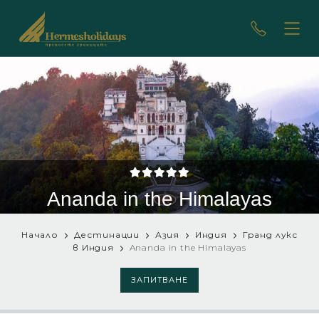
Ananda in the Himalayas
Начало
Дестинации
Азия
Индия
Гранд лукс
в Индия
Ananda in the Himalayas
ЗАПИТВАНЕ