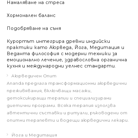
Намаляване на стреса
Хормонален баланс
Подобряване на съня
Курортът интегрира древни индийски
практики като Аюрведа, Йога, Медитация и
Веданта философия с модерни техники за
емоционално лечение, здравословна органична
кухня и международни уелнес стандарти.
Аюрведичен Опит
Ananda предлага трансформационни аюрведични
преживявания, включващи масажи,
детоксикиращи терапии и специализирани
диетични програми. Всяка терапия използва
автентични съставки и ритуали, ръководени от
опитни терапевти и водещи аюрведични лекари.
Йога и Медитация