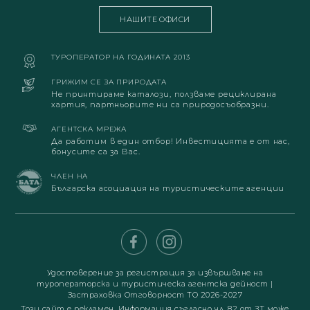
НАШИТЕ ОФИСИ
ТУРОПЕРАТОР НА ГОДИНАТА 2013
ГРИЖИМ СЕ ЗА ПРИРОДАТА
Не принтираме каталози, ползваме рециклирана
хартия, партньорите ни са природосъобразни.
АГЕНТСКА МРЕЖА
Да работим в един отбор! Инвестицията е от нас,
бонусите са за Вас.
ЧЛЕН НА
Българска асоциация на туристическите агенции
Удостоверение за регистрация за извършване на
туроператорска и туристическа агентска дейност
|
Застраховка Отговорност ТО 2026-2027
Този сайт е рекламен. Информация съгласно чл. 82 от ЗТ може