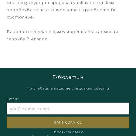
мир, този курорт предлага уникален път към
подобряване на физическото и духовното Ви
състояние.
Вашето пътуване към вътрешната хармония
започва в Ananda.
Е-бюлетин
Получавайте нашите специални оферти
Email*
Запознат съм с