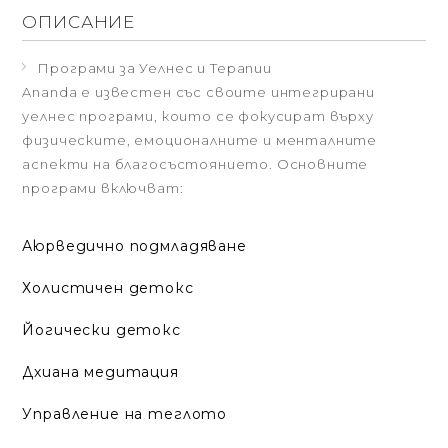
ОПИСАНИЕ
Програми за Уелнес и Терапии
Ananda е известен със своите интегрирани
уелнес програми, които се фокусират върху
физическите, емоционалните и менталните
аспекти на благосъстоянието. Основните
програми включват:
Аюрведично подмладяване
Холистичен детокс
Йогически детокс
Дхиана медитация
Управление на теглото