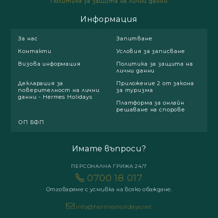
Политика за защита на лични данни
Информация
За нас
Запитване
Контакти
Условия за записване
Визова информация
Политика за защита на
лични данни
Декларация за
Приложение 2 от закона
поверителност на лични
за туризма
данни - Hermes Holidays
Платформа за онлайн
решаване на спорове
ОП БФП
Имате въпроси?
ПЕРСОНАЛНА ГРИЖА 24/7
0700 18 017
Отговаряме с усмивка на всяко обаждане.
info@hermesholidays.net