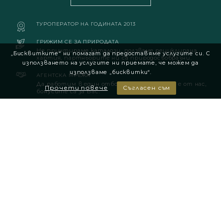
ТУРОПЕРАТОР НА ГОДИНАТА 2013
ГРИЖИМ СЕ ЗА ПРИРОДАТА
Не принтираме каталози, ползваме рециклирана
„Бисквитките“ ни помагат да предоставяме услугите си. С
хартия, партньорите ни са природосъобразни.
използването на услугите ни приемате, че можем да
използваме „бисквитки“.
АГЕНТСКА МРЕЖА
Да работим в един отбор! Инвестицията е от нас,
Прочети повече
Съгласен съм
бонусите са за Вас.
ЧЛЕН НА
Българска асоциация на туристическите агенции
Удостоверение за регистрация за извършване на
туроператорска и туристическа агентска дейност
|
Застраховка Отговорност ТО 2026-2027
Този сайт е рекламен. Информация съгласно чл. 82 от ЗТ може
да получите в нашите офиси.