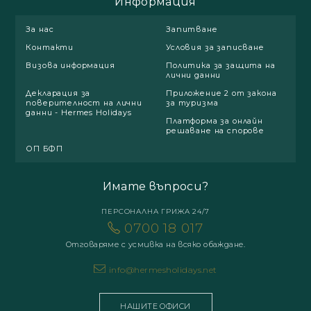
Информация
За нас
Запитване
Контакти
Условия за записване
Визова информация
Политика за защита на
лични данни
Декларация за
Приложение 2 от закона
поверителност на лични
за туризма
данни - Hermes Holidays
Платформа за онлайн
решаване на спорове
ОП БФП
Имате въпроси?
ПЕРСОНАЛНА ГРИЖА 24/7
0700 18 017
Отговаряме с усмивка на всяко обаждане.
info@hermesholidays.net
НАШИТЕ ОФИСИ