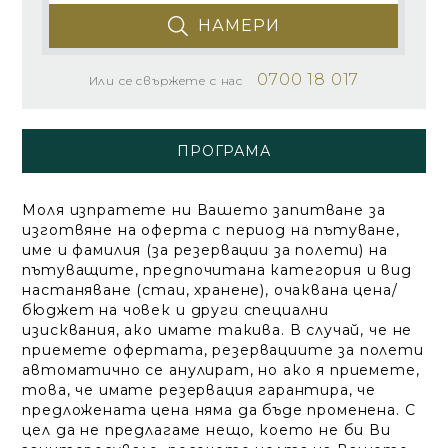
НАМЕРИ
0700 18 017
Или се свържете с нас
ПРОГРАМА
Моля изпратете ни Вашето запитване за
изготвяне на оферта с период на пътуване,
име и фамилия (за резервации за полети) на
пътуващите, предпочитана категория и вид
настаняване (стаи, хранене), очаквана цена/
бюджет на човек и други специални
изисквания, ако имате такива. В случай, че не
приемете офертата, резервациите за полети
автоматично се анулират, но ако я приемете,
това, че имате резервация гарантира, че
предложената цена няма да бъде променена. С
цел да не предлагаме нещо, което не би Ви