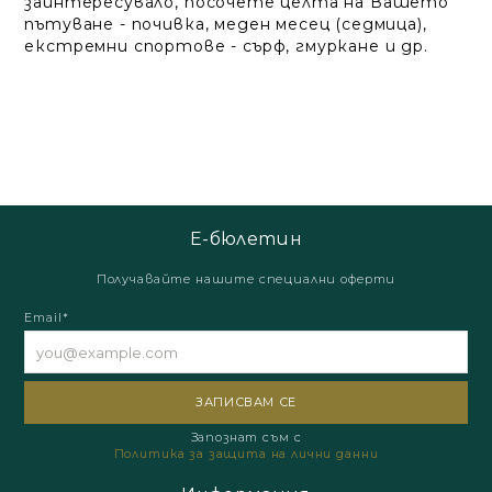
заинтересувало, посочете целта на Вашето
пътуване - почивка, меден месец (седмица),
екстремни спортове - сърф, гмуркане и др.
Е-бюлетин
Получавайте нашите специални оферти
Email*
Запознат съм с
Политика за защита на лични данни