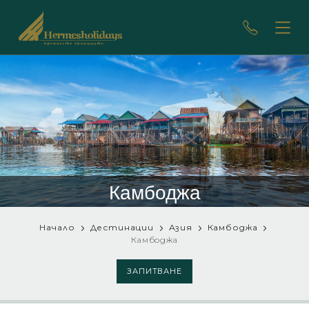
Камбоджа
Начало
Дестинации
Азия
Камбоджа
Камбоджа
ЗАПИТВАНЕ