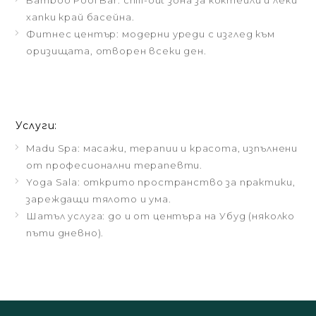
Bamboo Pool Bar: chill-out зона за коктейли и леки
хапки край басейна.
Фитнес център: модерни уреди с изглед към
оризищата, отворен всеки ден.
Услуги:
Madu Spa: масажи, терапии и красота, изпълнени
от професионални терапевти.
Yoga Sala: открито пространство за практики,
зареждащи тялото и ума.
Шатъл услуга: до и от центъра на Убуд (няколко
пъти дневно).