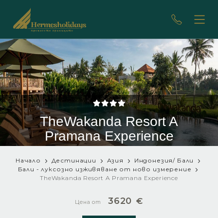
TheWakanda Resort A
Pramana Experience
Начало
Дестинации
Азия
Индонезия/ Бали
Бали - луксозно изживяване от ново измерение
TheWakanda Resort A Pramana Experience
3620
€
Цена от