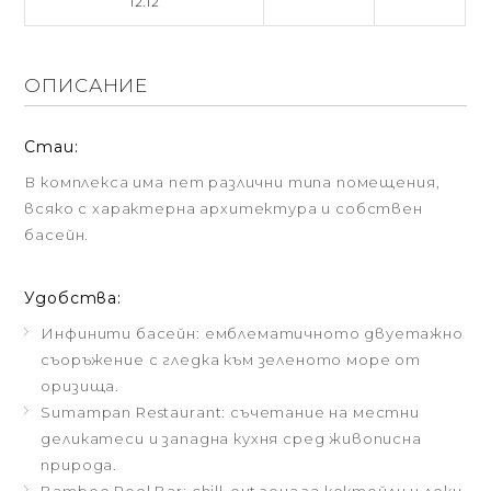
12.12
ОПИСАНИЕ
Стаи:
В комплекса има пет различни типа помещения,
всяко с характерна архитектура и собствен
басейн.
Удобства:
Инфинити басейн: емблематичното двуетажно
съоръжение с гледка към зеленото море от
оризища.
Sumampan Restaurant: съчетание на местни
деликатеси и западна кухня сред живописна
природа.