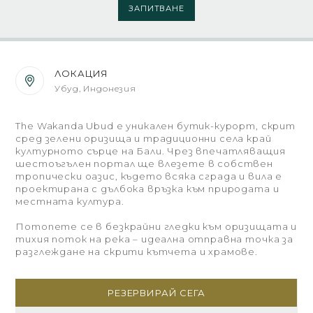
ЗАПИТВАНЕ
ЛОКАЦИЯ
Убуд, Индонезия
The Wakanda Ubud е уникален бутик-курорт, скрит
сред зелени оризища и традиционни села край
културното сърце на Бали. Чрез впечатляващия
шестоъгълен портал ще влезете в собствен
тропически оазис, където всяка сграда и вилa е
проектирана с дълбока връзка към природата и
местната култура.
Потопете се в безкрайни гледки към оризищата и
тихия поток на река – идеална отправна точка за
разглеждане на скрити кътчета и храмове.
РЕЗЕРВИРАЙ СЕГА