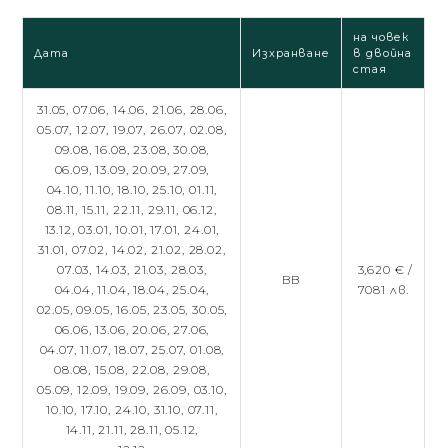
на човек
Дата
Изхранване
в двойна
стая
31.05,
07.06,
14.06,
21.06,
28.06,
05.07,
12.07,
19.07,
26.07,
02.08,
09.08,
16.08,
23.08,
30.08,
06.09,
13.09,
20.09,
27.09,
04.10,
11.10,
18.10,
25.10,
01.11,
08.11,
15.11,
22.11,
29.11,
06.12,
13.12,
03.01,
10.01,
17.01,
24.01,
31.01,
07.02,
14.02,
21.02,
28.02,
07.03,
14.03,
21.03,
28.03,
3,620 € /
BB
04.04,
11.04,
18.04,
25.04,
7081 лв.
02.05,
09.05,
16.05,
23.05,
30.05,
06.06,
13.06,
20.06,
27.06,
04.07,
11.07,
18.07,
25.07,
01.08,
08.08,
15.08,
22.08,
29.08,
05.09,
12.09,
19.09,
26.09,
03.10,
10.10,
17.10,
24.10,
31.10,
07.11,
14.11,
21.11,
28.11,
05.12,