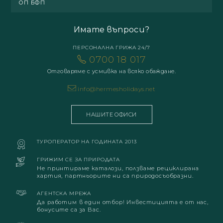
ОП БФП
Имате въпроси?
ПЕРСОНАЛНА ГРИЖА 24/7
0700 18 017
Отговаряме с усмивка на всяко обаждане.
info@hermesholidays.net
НАШИТЕ ОФИСИ
ТУРОПЕРАТОР НА ГОДИНАТА 2013
ГРИЖИМ СЕ ЗА ПРИРОДАТА
Не принтираме каталози, ползваме рециклирана
хартия, партньорите ни са природосъобразни.
АГЕНТСКА МРЕЖА
Да работим в един отбор! Инвестицията е от нас,
бонусите са за Вас.