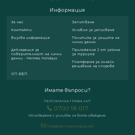
Информация
За нас
Запитване
Контакти
Условия за записване
Визова информация
Политика за защита на
лични данни
Декларация за
Приложение 2 от закона
поверителност на лични
за туризма
данни - Hermes Holidays
Платформа за онлайн
решаване на спорове
ОП БФП
Имате въпроси?
ПЕРСОНАЛНА ГРИЖА 24/7
0700 18 017
Отговаряме с усмивка на всяко обаждане.
info@hermesholidays.net