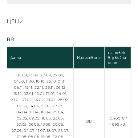
ЦЕНИ
BB
на човек
Дата
Изхранване
в двойна
стая
06.09,
13.09,
20.09,
27.09,
04.10,
11.10,
18.10,
25.10,
01.11,
08.11,
15.11,
22.11,
29.11,
06.12,
13.12,
03.01,
10.01,
17.01,
24.01,
31.01,
07.02,
14.02,
21.02,
28.02,
07.03,
14.03,
21.03,
28.03,
04.04,
11.04,
18.04,
25.04,
02.05,
09.05,
16.05,
23.05,
2,400 € /
BB
30.05,
06.06,
13.06,
20.06,
4695 лв.
27.06,
04.07,
11.07,
18.07,
25.07,
01.08,
08.08,
15.08,
22.08,