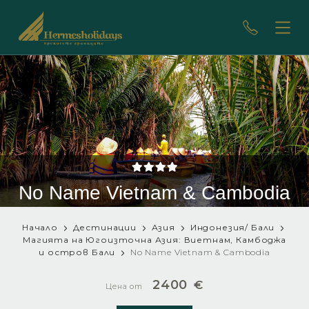
No Name Vietnam & Cambodia
Начало
Дестинации
Азия
Индонезия/ Бали
Магията на Югоизточна Азия: Виетнам, Камбоджа
и остров Бали
No Name Vietnam & Cambodia
2400
€
Цена от