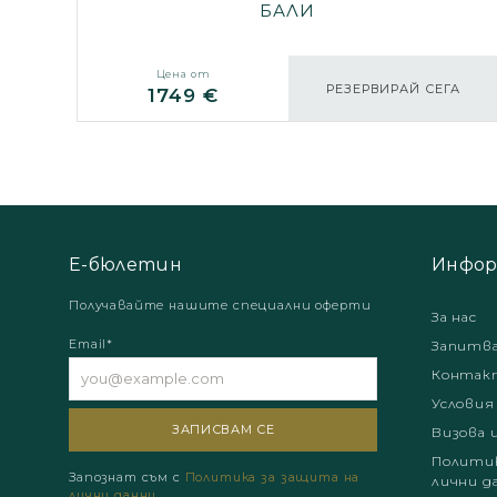
БАЛИ
Цена от
РЕЗЕРВИРАЙ СЕГА
1749 €
Е-бюлетин
Инфор
Получавайте нашите специални оферти
За нас
Email*
Запитв
Контак
Условия
Визова 
Политик
Запознат съм с
Политика за защита на
лични д
лични данни