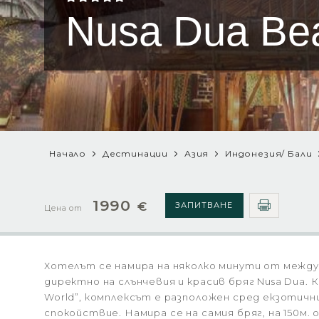
Nusa Dua Bea
Начало
Дестинации
Азия
Индонезия/ Бали
1990
€
ЗАПИТВАНЕ
Цена от
Хотелът се намира на няколко минути от между
директно на слънчевия и красив бряг Nusa Dua. К
World”, комплексът е разположен сред екзотичн
спокойствие. Намира се на самия бряг, на 150м.