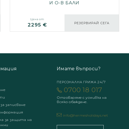
И О-В БАЛИ
Цена от
РЕЗЕРВИРАЙ СЕГА
2295 €
мация
Имате въпроси?
ПЕРСОНАЛНА ГРИЖА 24/7
0700 18 017
ане
ти
Отговаряме с усмивка на
всяко обаждане.
 за записване
информация
info@hermesholidays.net
а за защита на
анни