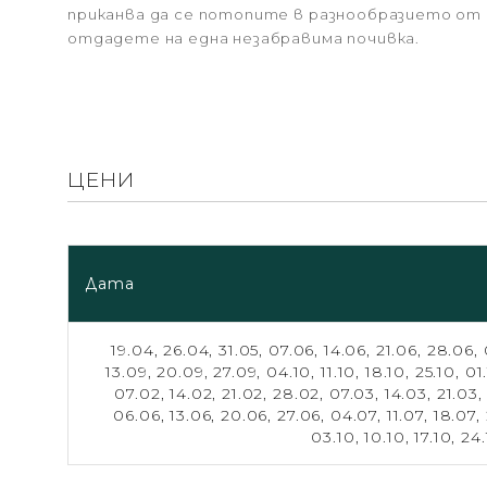
приканва да се потопите в разнообразието от к
отдадете на една незабравима почивка.
ЦЕНИ
Дата
19.04,
26.04,
31.05,
07.06,
14.06,
21.06,
28.06,
13.09,
20.09,
27.09,
04.10,
11.10,
18.10,
25.10,
01
07.02,
14.02,
21.02,
28.02,
07.03,
14.03,
21.03
06.06,
13.06,
20.06,
27.06,
04.07,
11.07,
18.07,
03.10,
10.10,
17.10,
24