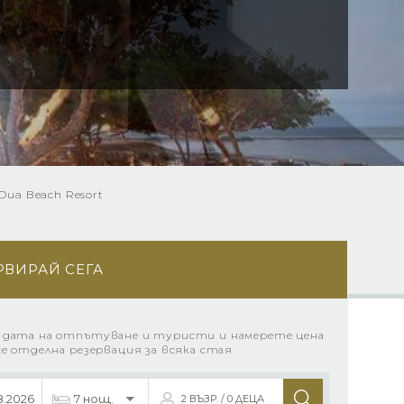
Dua Beach Resort
РВИРАЙ СЕГА
 дата на отпътуване и туристи и намерете цена
се отделна резервация за всяка стая
2 ВЪЗР. / 0 ДЕЦА