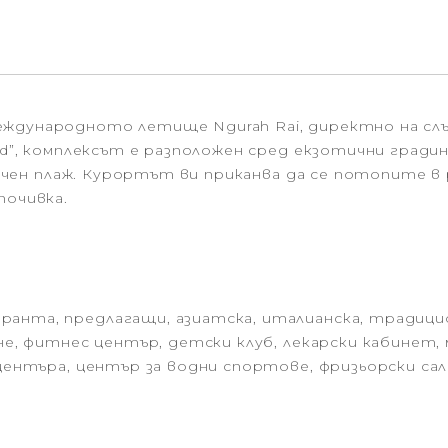
ждународното летище Ngurah Rai, директно на слън
rld”, комплексът е разположен сред екзотични гради
пясъчен плаж. Курортът ви приканва да се потопите
почивка.
анта, предлагащи, азиатска, италианска, традицион
не, фитнес център, детски клуб, лекарски кабинет, м
центъра, център за водни спортове, фризьорски сало