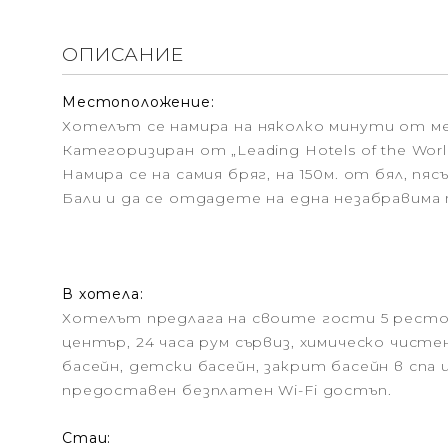
ОПИСАНИЕ
Местоположение:
Хотелът се намира на няколко минути от ме
Категоризиран от „Leading Hotels of the Wo
Намира се на самия бряг, на 150м. от бял, 
Бали и да се отдадете на една незабравима 
В хотела:
Хотелът предлага на своите гости 5 рестор
център, 24 часа рум сървиз, химическо чисте
басейн, детски басейн, закрит басейн в спа 
предоставен безплатен Wi-Fi достъп.
Стаи: