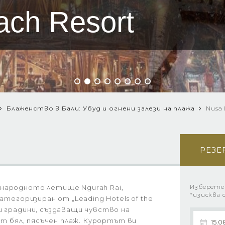
ch Resort
Блаженство в Бали: Убуд и огнени залези на плажа
Nusa 
РЕЗЕ
Изберете
народното летище Ngurah Rai,
*изисква 
атегоризиран от „Leading Hotels of the
и градини, създаващи чувство на
 от бял, пясъчен плаж. Курортът ви