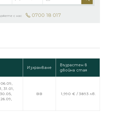
0700 18 017
ържете с нас
Възрастен в
Изхранване
двойна стая
,
06.09,
1,
31.01,
30.05,
BB
1,990 € /
3893 лв.
,
26.09,