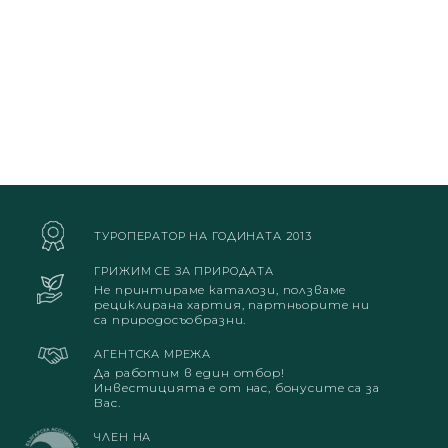
ТУРОПЕРАТОР НА ГОДИНАТА 2013
ГРИЖИМ СЕ ЗА ПРИРОДАТА
Не принтираме каталози, ползваме
рециклирана хартия, партньорите ни
са природосъобразни.
АГЕНТСКА МРЕЖА
Да работим в един отбор!
Инвестицията е от нас, бонусите са за
Вас.
ЧЛЕН НА