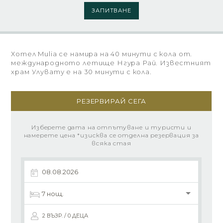
ЗАПИТВАНЕ
Хотел Mulia се намира на 40 минути с кола от.
международното летище Нгура Рай. Известният
храм Улувату е на 30 минути с кола.
РЕЗЕРВИРАЙ СЕГА
Изберете дата на отпътуване и туристи и
намерете цена *изисква се отделна резервация за
всяка стая
2 ВЪЗР. / 0 ДЕЦА