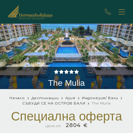
The Mulia
Начало
Дестинации
Азия
Индонезия/ Бали
СЪБУДИ СЕ НА ОСТРОВ БАЛИ
The Mulia
Специална оферта
2804
€
Цена от