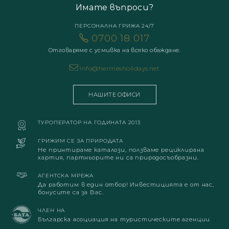
Имате въпроси?
ПЕРСОНАЛНА ГРИЖА 24/7
0700 18 017
Отговаряме с усмивка на всяко обаждане.
info@hermesholidays.net
НАШИТЕ ОФИСИ
ТУРОПЕРАТОР НА ГОДИНАТА 2013
ГРИЖИМ СЕ ЗА ПРИРОДАТА
Не принтираме каталози, ползваме рециклирана
хартия, партньорите ни са природосъобразни.
АГЕНТСКА МРЕЖА
Да работим в един отбор! Инвестицията е от нас,
бонусите са за Вас.
ЧЛЕН НА
Българска асоциация на туристическите агенции