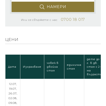
НАМЕРИ
0700 18 017
Или се свържете с нас
ЦЕНИ
дете до 12
човек в
г. в дв.
единична
Дата
Изхранване
двойна
стая с 2-
стая
стая
ма
възрастни
12.07,
19.07,
26.07,
02.08,
09.08,