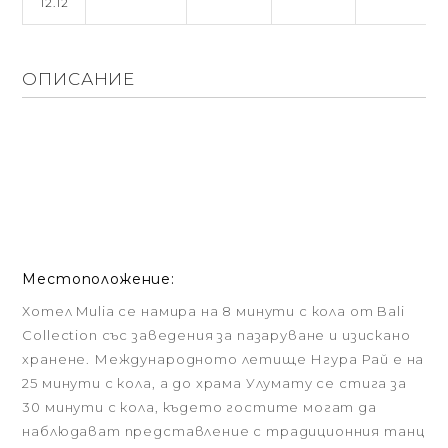
12.12
ОПИСАНИЕ
Местоположение:
Хотел Mulia се намира на 8 минути с кола от Bali
Collection със заведения за пазаруване и изискано
хранене. Международното летище Нгура Рай е на
25 минути с кола, а до храма Улумату се стига за
30 минути с кола, където гостите могат да
наблюдават представление с традиционния танц