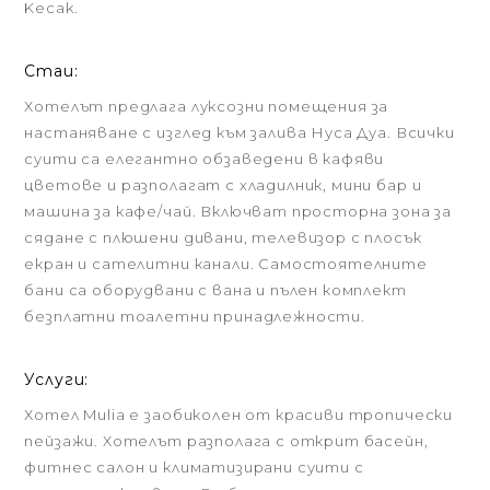
Kecak.
Стаи:
Хотелът предлага луксозни помещения за
настаняване с изглед към залива Нуса Дуа. Всички
суити са елегантно обзаведени в кафяви
цветове и разполагат с хладилник, мини бар и
машина за кафе/чай. Включват просторна зона за
сядане с плюшени дивани, телевизор с плосък
екран и сателитни канали. Самостоятелните
бани са оборудвани с вана и пълен комплект
безплатни тоалетни принадлежности.
Услуги:
Хотел Mulia е заобиколен от красиви тропически
пейзажи. Хотелът разполага с открит басейн,
фитнес салон и климатизирани суити с