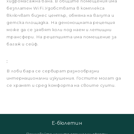
хидромасажна вана. В общите помещения има
безплатен Wi Fi.Удобствата в комплекса
включват бизнес център, обмяна на валута и
детска площадка. На денонощната рецепция
може да се заявят коли под наем и летищни
трансфери. На рецепцията има помещение за
багаж и сейф.
:
В лоби бара се сервират разнообразни
интернационални изкушения. Гостите могат да
се хранят и сред комфорта на своите суити.
Е-бюлетин