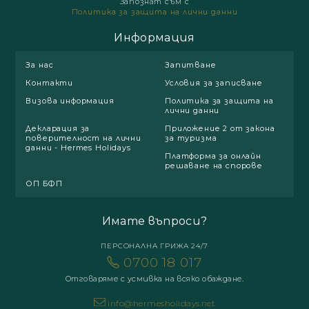
Запознат съм с
Политика за защита на лични данни
Информация
За нас
Запитване
Контакти
Условия за записване
Визова информация
Политика за защита на
лични данни
Декларация за
Приложение 2 от закона
поверителност на лични
за туризма
данни - Hermes Holidays
Платформа за онлайн
решаване на спорове
ОП БФП
Имате въпроси?
ПЕРСОНАЛНА ГРИЖА 24/7
0700 18 017
Отговаряме с усмивка на всяко обаждане.
info@hermesholidays.net