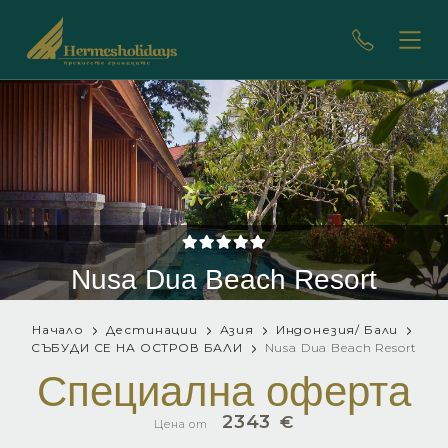
Nusa Dua Beach Resort
Начало
Дестинации
Азия
Индонезия/ Бали
СЪБУДИ СЕ НА ОСТРОВ БАЛИ
Nusa Dua Beach Resort
Специална оферта
2343
€
Цена от