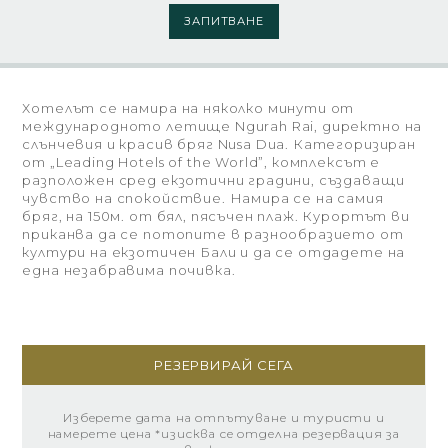
ЗАПИТВАНЕ
Хотелът се намира на няколко минути от
международното летище Ngurah Rai, директно на
слънчевия и красив бряг Nusa Dua. Категоризиран
от „Leading Hotels of the World”, комплексът е
разположен сред екзотични градини, създаващи
чувство на спокойствие. Намира се на самия
бряг, на 150м. от бял, пясъчен плаж. Курортът ви
приканва да се потопите в разнообразието от
култури на екзотичен Бали и да се отдадете на
една незабравима почивка.
РЕЗЕРВИРАЙ СЕГА
Изберете дата на отпътуване и туристи и
намерете цена *изисква се отделна резервация за