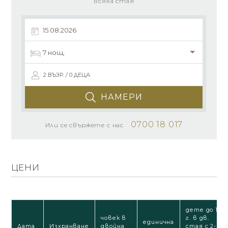
всяка стая
2 ВЪЗР. / 0 ДЕЦА
НАМЕРИ
0700 18 017
Или се свържете с нас
ЦЕНИ
дете до 12
човек в
г. в дв.
единична
Дата
Изхранване
двойна
стая с 2-