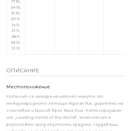
17.10,
24.10,
31.10,
07.11,
14.11,
21.11,
28.11,
05.12,
12.12
ОПИСАНИЕ
Местоположение:
Хотелът се намира на няколко минути от
международното летище Ngurah Rai, директно на
слънчевия и красив бряг Nusa Dua. Категоризиран
от „Leading Hotels of the World”, комплексът е
разположен сред екзотични градини, създаващи