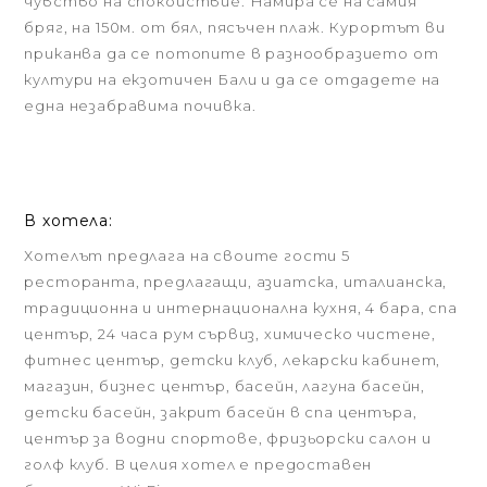
чувство на спокойствие. Намира се на самия
бряг, на 150м. от бял, пясъчен плаж. Курортът ви
приканва да се потопите в разнообразието от
култури на екзотичен Бали и да се отдадете на
една незабравима почивка.
В хотела:
Хотелът предлага на своите гости 5
ресторанта, предлагащи, азиатска, италианска,
традиционна и интернационална кухня, 4 бара, спа
център, 24 часа рум сървиз, химическо чистене,
фитнес център, детски клуб, лекарски кабинет,
магазин, бизнес център, басейн, лагуна басейн,
детски басейн, закрит басейн в спа центъра,
център за водни спортове, фризьорски салон и
голф клуб. В целия хотел е предоставен