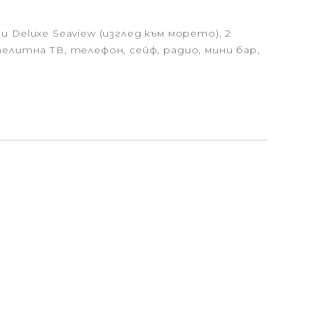
аи Deluxe Seaview (изглед към морето), 2
ателитна ТВ, телефон, сейф, радио, мини бар,