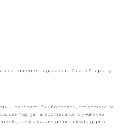
 от летището, недалеч от Galeria Shopping
адини, декоративни водопади, от хотела се
ра, център за Таласотерапия с уникални
ортове, голф игрище, детски клуб, дартс,