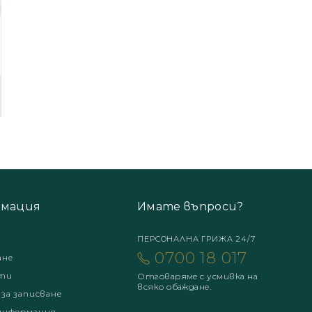
мация
Имате въпроси?
ПЕРСОНАЛНА ГРИЖА 24/7
0700 18 017
ане
ти
Отговаряме с усмивка на
всяко обаждане.
 за записване
информация