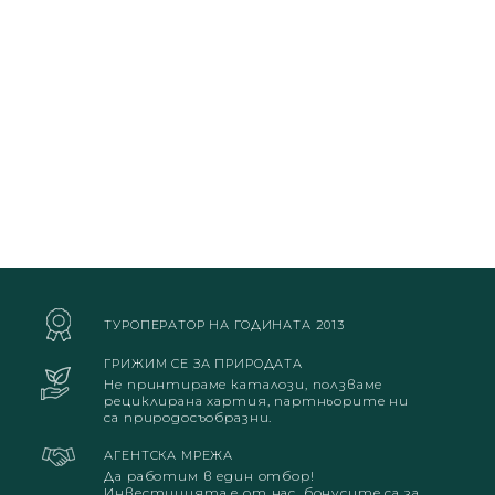
ТУРОПЕРАТОР НА ГОДИНАТА 2013
ГРИЖИМ СЕ ЗА ПРИРОДАТА
Не принтираме каталози, ползваме
рециклирана хартия, партньорите ни
са природосъобразни.
АГЕНТСКА МРЕЖА
Да работим в един отбор!
Инвестицията е от нас, бонусите са за