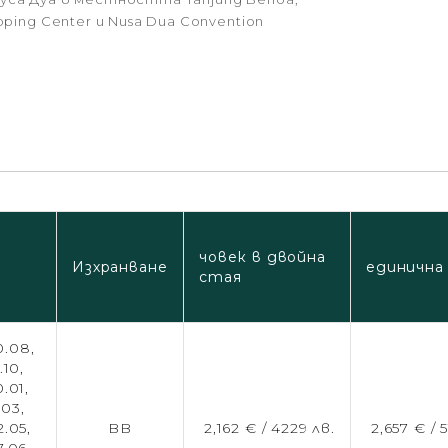
ping Center и Nusa Dua Convention
човек в двойна
Изхранване
единична
стая
0.08,
.10,
0.01,
.03,
2.05,
BB
2,162 € /
4229 лв.
2,657 € /
5