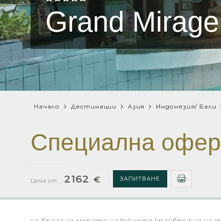
Grand Mirage 
Начало
Дестинации
Азия
Индонезия/ Бали
Специална офер
2162
€
ЗАПИТВАНЕ
Цена от
на брега на морето на южното крайбрежие на Н