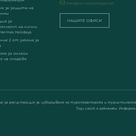
info@hermesholidays.net
а за защита на
анни
НАШИТЕ ОФИСИ
ция за
елност на лични
Hermes Holidays
ние 2 от закона за
а
ма за онлайн
е на спорове
ие за регистрация за извършване на туроператорска и туристическ
Този сайт е рекламен. Информа