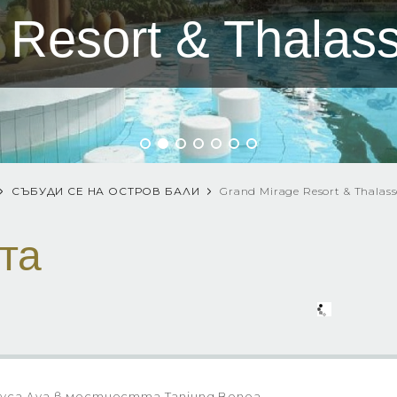
Resort & Thalass
СЪБУДИ СЕ НА ОСТРОВ БАЛИ
Grand Mirage Resort & Thalass
та
уса Дуа в местността Tanjung Benoa,