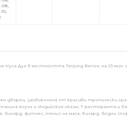
7.06,
2.08,
.10,
2
 Нуса Дуа в местността Tanjung Benoa, на 25 мин.
ен дворец, заобиколена от красиви тропически гр
ланина Агунг и Индийския океан, 7 ресторанта и ба
е, билярд, фитнес, тенис на маса, билярд, водни сп