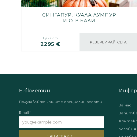
СИНГАПУР, КУАЛА ЛУМПУР
И О-В БАЛИ
Цена от
РЕЗЕРВИРАЙ СЕГА
2295 €
Е-бюлетин
Инфор
Получавайте нашите специални оферти
За нас
Email*
Запитв
Контак
Условия
Визова 