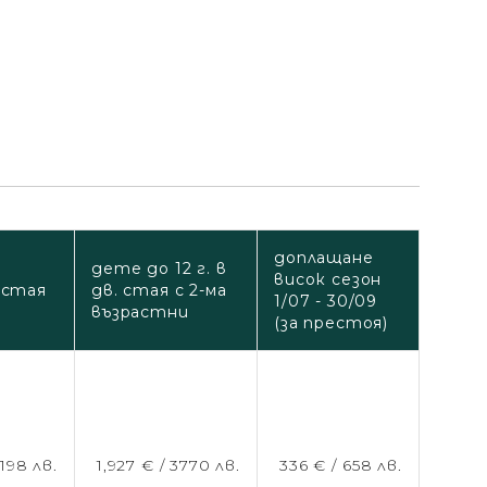
доплащане
дете до 12 г. в
висок сезон
 стая
дв. стая с 2-ма
1/07 - 30/09
възрастни
(за престоя)
198 лв.
1,927 € /
3770 лв.
336 € /
658 лв.