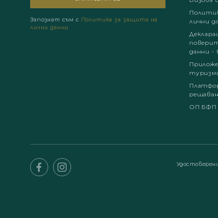
Политик
Запознат съм с
Политика за защита на
лични д
лични данни
Деклара
поверит
данни - 
Приложе
туризм
Платфор
решаван
ОП БФП
Удостоверен