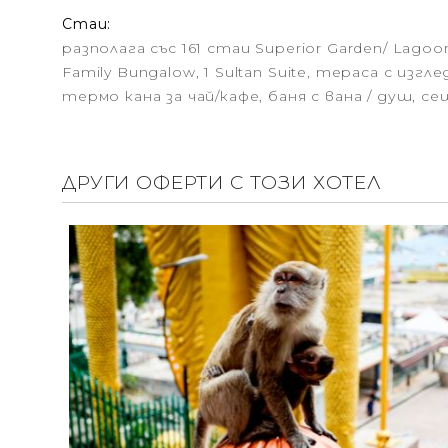
Стаи:
разполага със 161 стаи Superior Garden/ Lagoo
Family Bungalow, 1 Sultan Suite, тераса с из
термо кана за чай/кафе, баня с вана / душ, с
ДРУГИ ОФЕРТИ С ТОЗИ ХОТЕЛ