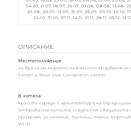
09.05,
16.05,
23.05,
30.05,
06.06,
13.06,
20.06,
2
04.07,
11.07,
18.07,
25.07,
01.08,
08.08,
15.08,
2
29.08,
05.09,
12.09,
19.09,
26.09,
03.10,
10.10,
17
24.10,
31.10,
07.11,
14.11,
21.11,
28.11,
05.12,
12.1
ОПИСАНИЕ
Местоположение:
на брега на морето на южното крайбрежие на
Center и Nusa Dua Convention Center.
В хотела:
красива сграда с архитектура на традицион
открива пленителна гледка към свещената п
програми за лечение, басейни, тенис кортов
WI-FI