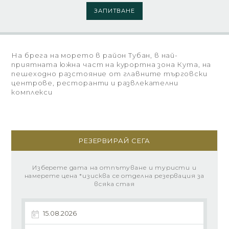
ЗАПИТВАНЕ
На брега на морето в район Тубан, в най-
приятната южна част на курортна зона Кута, на
пешеходно разстояние от главните търговски
центрове, ресторанти и развлекателни
комплекси
РЕЗЕРВИРАЙ СЕГА
Изберете дата на отпътуване и туристи и
намерете цена *изисква се отделна резервация за
всяка стая