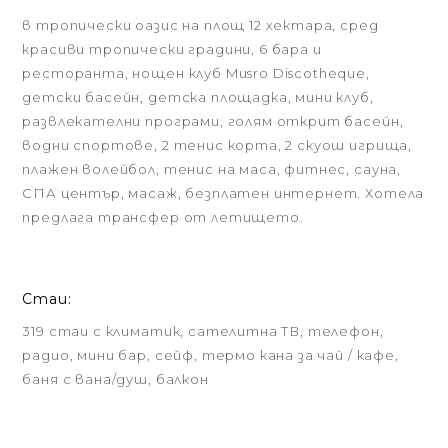
в тропически оазис на площ 12 хектара, сред
красиви тропически градини, 6 бара и
ресторанта, нощен клуб Musro Discotheque,
детски басейн, детска площадка, мини клуб,
развлекателни програми, голям открит басейн,
водни спортове, 2 тенис корта, 2 скуош игрища,
плажен волейбол, тенис на маса, фитнес, сауна,
СПА център, масаж, безплатен интернет. Хотела
предлага трансфер от летището.
Стаи:
319 стаи с климатик, сателитна ТВ, телефон,
радио, мини бар, сейф, термо кана за чай / кафе,
баня с вана/душ, балкон