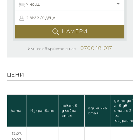
2 ВЪЗР. / 0 ДЕЦА
НАМЕРИ
0700 18 017
Или се свържете с нас
ЦЕНИ
дете до 12
човек в
г. в дв.
единична
Дата
Изхранване
двойна
стая с 2-
стая
стая
ма
възрастни
12.07,
19.07,