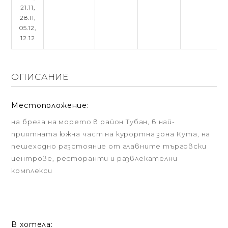
21.11,
28.11,
05.12,
12.12
ОПИСАНИЕ
Местоположение:
на брега на морето в район Тубан, в най-
приятната южна част на курортна зона Кута, на
пешеходно разстояние от главните търговски
центрове, ресторанти и развлекателни
комплекси
В хотела: