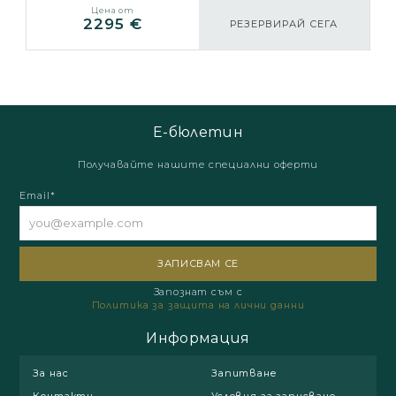
Цена от
2295 €
РЕЗЕРВИРАЙ СЕГА
Е-бюлетин
Получавайте нашите специални оферти
Email*
Запознат съм с
Политика за защита на лични данни
Информация
За нас
Запитване
Контакти
Условия за записване