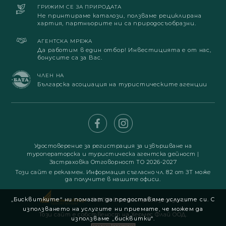
ГРИЖИМ СЕ ЗА ПРИРОДАТА
Не принтираме каталози, ползваме рециклирана
хартия, партньорите ни са природосъобразни.
АГЕНТСКА МРЕЖА
Да работим в един отбор! Инвестицията е от нас,
бонусите са за Вас.
ЧЛЕН НА
Българска асоциация на туристическите агенции
Удостоверение за регистрация за извършване на
туроператорска и туристическа агентска дейност
|
Застраховка Отговорност ТО 2026-2027
Този сайт е рекламен. Информация съгласно чл. 82 от ЗТ може
да получите в нашите офиси.
„Бисквитките“ ни помагат да предоставяме услугите си. С
© 2019. Всички права запазени
използването на услугите ни приемате, че можем да
Този сайт е собственост на Хермес Флай ООД.
използваме „бисквитки“.