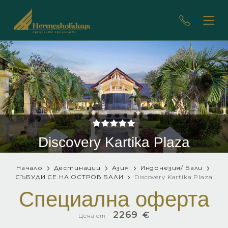
Discovery Kartika Plaza
Начало
Дестинации
Азия
Индонезия/ Бали
СЪБУДИ СЕ НА ОСТРОВ БАЛИ
Discovery Kartika Plaza
Специална оферта
2269
€
Цена от