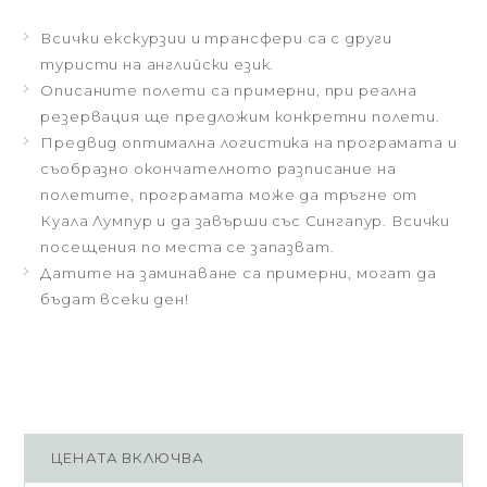
Всички екскурзии и трансфери са с други
туристи на английски език.
Описаните полети са примерни, при реална
резервация ще предложим конкретни полети.
Предвид оптимална логистика на програмата и
съобразно окончателното разписание на
полетите, програмата може да тръгне от
Куала Лумпур и да завърши със Сингапур. Всички
посещения по места се запазват.
Датите на заминаване са примерни, могат да
бъдат всеки ден!
ЦЕНАТА ВКЛЮЧВА