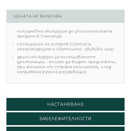
ЦЕНАТА НЕ ВКЛЮЧВА
полудневна екскурзия до зоологическата
градина в Сингапур;
посещение на остров Сентоса,
океананариума и светлинно –звуково шоу;
други екскурзии за посещаваните
дестинации - могат да бъдат предложени,
при желание от страна на клиента, след
направена реална резервация;
НАСТАНЯВАНЕ
ЗАБЕЛЕЖИТЕЛНОСТИ