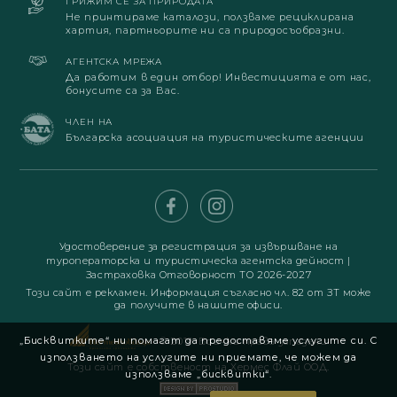
ГРИЖИМ СЕ ЗА ПРИРОДАТА
Не принтираме каталози, ползваме рециклирана
хартия, партньорите ни са природосъобразни.
АГЕНТСКА МРЕЖА
Да работим в един отбор! Инвестицията е от нас,
бонусите са за Вас.
ЧЛЕН НА
Българска асоциация на туристическите агенции
Удостоверение за регистрация за извършване на
туроператорска и туристическа агентска дейност
|
Застраховка Отговорност ТО 2026-2027
Този сайт е рекламен. Информация съгласно чл. 82 от ЗТ може
да получите в нашите офиси.
„Бисквитките“ ни помагат да предоставяме услугите си. С
© 2019. Всички права запазени
използването на услугите ни приемате, че можем да
Този сайт е собственост на Хермес Флай ООД.
използваме „бисквитки“.