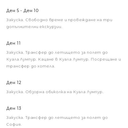
Ден 5 - Ден 10
Закуска. Свободно време и провеждане на три
допълнителни екскурзии.
Ден 11
Закуска. Трансфер до летището за полет до
Куала Лумпур. Кацане в Куала Лумпур. Посрещане и
трансфер до хотела.
Ден 12
Закуска. Обзорна обиколка на Куала Лумпур.
Ден 13
Закуска. Трансфер до летището за полет до
София.