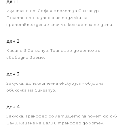
Ден 1
Излитане от София с полет за Сингапур.
Полетното разписание подлежи на
препотвърждение спрямо конкретните дати.
Ден 2
Кацане в Сингапур. Трансфер до хотела и
свободно време.
Ден 3
Закуска. Допълнителна екскурзия - обзорна
обиколка ма Сингапур.
Ден 4
Закуска. Трансфер до летището за полет до о-в
Бали. Кацане на Бали и трансфер до хотел.