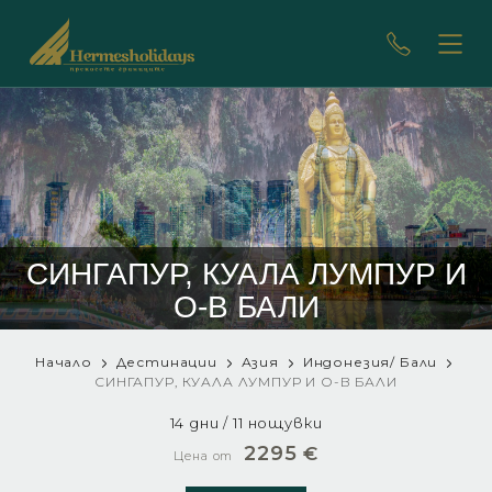
СИНГАПУР, КУАЛА ЛУМПУР И
О-В БАЛИ
Начало
Дестинации
Азия
Индонезия/ Бали
СИНГАПУР, КУАЛА ЛУМПУР И О-В БАЛИ
14 дни / 11 нощувки
2295
€
Цена от