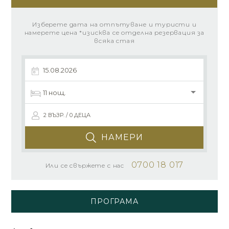
Изберете дата на отпътуване и туристи и
намерете цена *изисква се отделна резервация за
всяка стая
2 ВЪЗР. / 0 ДЕЦА
НАМЕРИ
0700 18 017
Или се свържете с нас
ПРОГРАМА