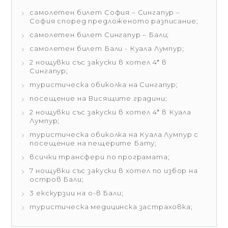
самолетен билет София – Сингапур –
София според предложеното разписание;
самолетен билет Сингапур – Бали;
самолетен билет Бали - Куала Лумпур;
2 нощувки със закуски в хотел 4* в
Сингапур;
туристическа обиколка на Сингапур;
посещение на Висящите градини;
2 нощувки със закуски в хотел 4* в Куала
Лумпур;
туристическа обиколка на Куала Лумпур с
посещение на пещерите Бату;
всички трансфери по програмата;
7 нощувки със закуски в хотел по избор на
остров Бали;
3 екскурзии на о-в Бали;
туристическа медицинска застраховка;