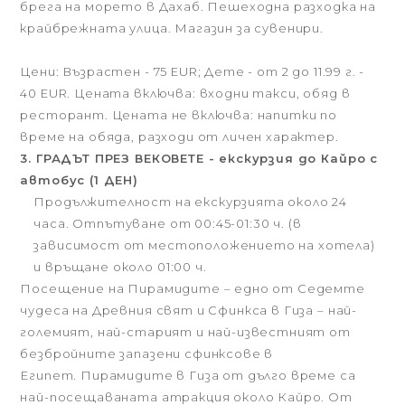
брега на морето в Дахаб. Пешеходна разходка на
крайбрежната улица. Магазин за сувенири.
Цени: Възрастен - 75 EUR; Дете - от 2 до 11.99 г. -
40 EUR. Цената включва: входни такси, обяд в
ресторант. Цената не включва: напитки по
време на обяда, разходи от личен характер.
3. ГРАДЪТ ПРЕЗ ВЕКОВЕТЕ - екскурзия до Кайро с
автобус (1 ДЕН)
Продължителност на екскурзията около 24
часа. Отпътуване от 00:45-01:30 ч. (в
зависимост от местоположението на хотела)
и връщане около 01:00 ч.
Посещение на Пирамидите – едно от Седемте
чудеса на Древния свят и Сфинкса в Гиза – най-
големият, най-старият и най-известният от
безбройните запазени сфинксове в
Египет. Пирамидите в Гиза от дълго време са
най-посещаваната атракция около Кайро. От