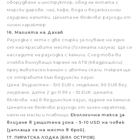
оборудване и инструктор, обяд на яхтата с
морски дарове, чай, кафе, вода и безалкохолни
газирани напитки. Цената не включва: разходи от
личен характер.
16. Магията на Дахаб
Разходка с яхта с две спирки за плуване на едно
от най-красивите места (Голямата лагуна). Ще се
насладите на разходка с камили. След това ви
очаква вълнуващо каране на АТВ (квадроцикли)
през живописен каньон с цветни скали. Накрая ще
се отправите към бедуински оазис.
Цена: Възрастен - 100 EUR с гмуркане, 90 EUR без
гмуркане; Дете 2 до 11.99 г - 55 EUR. Цената
включва: чай в бедуинския оазис, яздене на камила.
Цената не включва: разходи от личен характер,
наем на маски и плавници.
Екологична такса за
влизане в защитена зона - 5-10 USD на човек
(заплаща се на място в брой).
17. ПИРАТСКА ЛОДКА (БЯЛ ОСТРОВ)