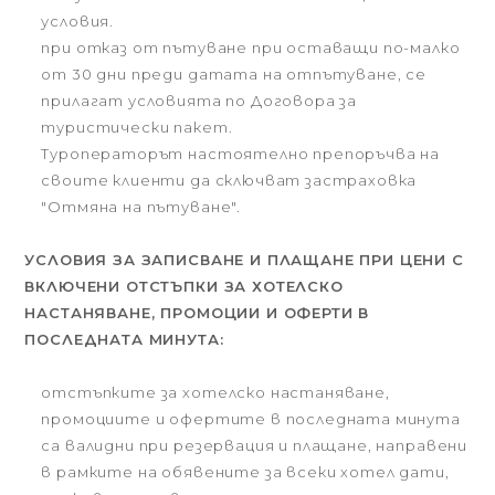
условия.
при отказ от пътуване при оставащи по-малко
от 30 дни преди датата на отпътуване, се
прилагат условията по Договора за
туристически пакет.
Туроператорът настоятелно препоръчва на
своите клиенти да сключват застраховка
"Отмяна на пътуване".
УСЛОВИЯ ЗА ЗАПИСВАНЕ И ПЛАЩАНЕ ПРИ ЦЕНИ С
ВКЛЮЧЕНИ ОТСТЪПКИ ЗА ХОТЕЛСКО
НАСТАНЯВАНЕ, ПРОМОЦИИ И ОФЕРТИ В
ПОСЛЕДНАТА МИНУТА:
отстъпките за хотелско настаняване,
промоциите и офертите в последната минута
са валидни при резервация и плащане, направени
в рамките на обявените за всеки хотел дати,