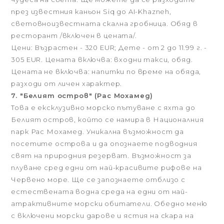
през известния каньон Siq до AI-Khazneh,
световноизвестната скална гробница. Обяд в
ресторант /включен в цената/.
Цени: Възрастен - 320 EUR; Дете - от 2 до 11.99 г. -
305 EUR. Цената включва: входни такси, обяд.
Цената не включва: напитки по време на обяда,
разходи от личен характер.
7. "Белият остров" (Рас Мохамед)
Това е ексклузивно морско пътуване с яхта до
Белият остров, който се намира в Националния
парк Рас Мохамед. Уникална възможност да
посетите острова и да опознаете подводния
свят на природния резерват. Възможност за
плуване сред едни от най-красивите рифове на
Червено море. Ще се запознаете отблизо с
естествената водна среда на едни от най-
атрактивните морски обитатели. Обедно меню
с включени морски дарове и ястия на скара на