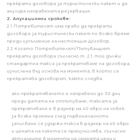
прекрати договора за туристически пакет и да
анулира направената резервация.
2. Анулационни срокове:
2.1 Потребителят има право да прекрати
договора за туристически пакет по всяко време
преди изпълнение на настоящия Договор.
2.2 Когато Потребителят/Пътуващият
прекрати договора съгласно т. 2.1, той дължи
стандартна такса за прекратяване на договора,
изчислена въз основа на момента, в който се
прекратява договорът, както следва:
ако прекратяването е направено до 30 дни
преди датата на отпътуване, таксата за
прекратяване е в размер на 40 евро на човек.
за всяка промяна след първоначалното
записване се удържа такса в размер на 40 евро
и цената на пакета се преизчислява, съгласно
актуалните в момента на смяната цени и