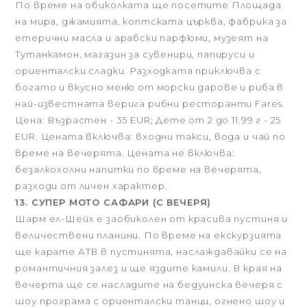
По време на обиколката ще посетите Площада
на мира, джамията, коптската църква, фабрика за
етерични масла и арабски парфюми, музеят на
Тутанкамон, магазин за сувенири, папируси и
ориенталски сладки. Разходката приключва с
богато и вкусно меню от морски дарове и риба в
най-известната верига рибни ресторанти Fares.
Цена: Възрастен - 35 EUR; Дете от 2 до 11.99 г - 25
EUR. Цената включва: входни такси, вода и чай по
време на вечерята. Цената не включва:
безалкохолни напитки по време на вечерята,
разходи от личен характер.
13. СУПЕР МОТО САФАРИ (С ВЕЧЕРЯ)
Шарм ел-Шейх е заобиколен от красива пустиня и
величествени планини. По време на екскурзията
ще карате АТВ в пустинята, наслаждавайки се на
романтичния залез и ще яздите камили. В края на
вечерта ще се насладите на бедуинска вечеря с
шоу програма с ориенталски танци, огнено шоу и