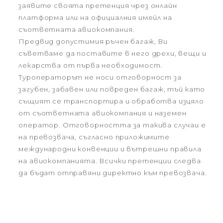
заявите своята претенция чрез онлайн
платформа или на официалния имейл на
съответната авиокомпания.
Предвид допустимия ръчен багаж, Ви
съветваме да поставите в него дрехи, вещи и
лекарства от първа необходимост.
Туроператорът не носи отговорност за
загубен, забавен или повреден багаж, тъй като
същият се транспортира и обработва изцяло
от съответната авиокомпания и наземен
оператор. Отговорността за такива случаи е
на превозвача, съгласно приложимите
международни конвенции и вътрешни правила
на авиокомпанията. Всички претенции следва
да бъдат отправяни директно към превозвача.