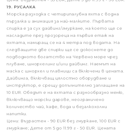
19. РУСАЛКА
Морска разходка с четирипалубна яхта с водна
пързалка и анимация за най-малките. Първата
спирка е за сух дайвинг/гмуркане, на което ще се
насладите през прозореца на първия етаж на
яхтата, намиращ се на 4 метра под водата. На
следващите две спирки ще се докоснете до
подводното богатство на Червено море чрез
плуване, шнорхелинг и/или дайвинг. Наемът на
маска с шнорхел и плавници са включени в цената.
Дайвинга, включващ цялостно оборудване и
инструктор, е срещу допълнително заплащане на
10 EUR. Обядът е на яхтата с разнообразно меню,
включващо морски дарове, неограничено
количество чай, кафе, вода и безалкохолни
напитки.
Цени: Възрастен - 90 EUR без гмуркане, 100 EUR с
гмуркане; Дете от 5 до 11.99 г - 50 EUR. Цената