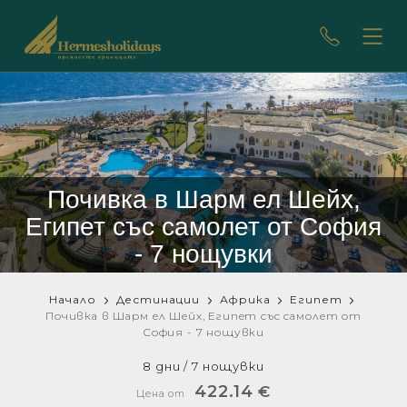
Почивка в Шарм ел Шейх,
Египет със самолет от София
- 7 нощувки
Начало
Дестинации
Африка
Египет
Почивка в Шарм ел Шейх, Египет със самолет от
София - 7 нощувки
8 дни / 7 нощувки
422.14
€
Цена от