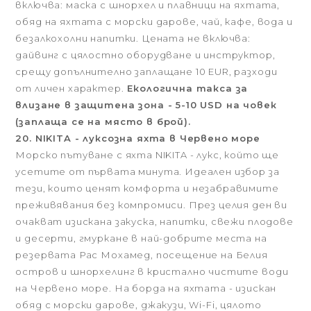
включва: маска с шнорхел и плавници на яхтата,
обяд на яхтата с морски дарове, чай, кафе, вода и
безалкохолни напитки. Цената не включва:
дайвинг с цялостно оборудване и инструктор,
срещу допълнително заплащане 10 EUR, разходи
от личен характер.
Екологична такса за
влизане в защитена зона - 5-10 USD на човек
(заплаща се на място в брой).
20. NIKITA - луксозна яхта в Червено море
Морско пътуване с яхта NIKITA - лукс, който ще
усетите от първата минута. Идеален избор за
тези, които ценят комфорта и незабравимите
преживявания без компромиси. През целия ден ви
очакват изискана закуска, напитки, свежи плодове
и десерти, гмуркане в най-добрите места на
резервата Рас Мохамед, посещение на Белия
остров и шнорхелинг в кристално чистите води
на Червено море. На борда на яхтата - изискан
обяд с морски дарове, джакузи, Wi-Fi, цялото