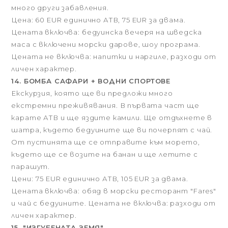
много други забавления.
Цена: 60 EUR единично АТВ, 75 EUR за двама.
Цената включва: бедуинска вечеря на шведска
маса с включени морски дарове, шоу програма.
Цената не включва: напитки и наргиле, разходи от
личен характер.
14. БОМБА САФАРИ + ВОДНИ СПОРТОВЕ
Екскурзия, която ще ви предложи много
екстремни преживявания. В първата част ще
карате АТВ и ще яздите камили. Ще отдъхнете в
шатра, където бедуините ще ви почерпят с чай.
От пустинята ще се отправите към морето,
където ще се возите на банан и ще летите с
парашут.
Цени:
75 EUR единично АТВ, 105 EUR за двама.
Цената включва: обяд в морски ресторант "Fares"
и чай с бедуините. Цената не включва: разходи от
личен характер.
15. "ИЗГУБЕНАТА ЗЕМЯ"