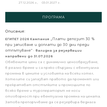
27.12.2026 г., 03.01.2027 г.
ПРОГРАМА
Описание:
„Плати депозит 30 %
ЕГИПЕТ 2026
Кампания
при записване и доплати до 30 дни преди
отпътуване“
-
валидна за резервации
направени до 31.07.2026
Обявените цени са с динамично ценообразуване,
в реално време и са пряко свързани с евентуална
промяна в цените и условията на всеки хотел.
Хотелите си запазват правото да променят или
прекратяват отстъпките и промоциите по
всяко време и туроператорът не носи
отговорност при евентуална промяна на цената.
Затова препоръчваме да се резервира веднага