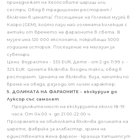
принадлежат на Хеопсовите царици или
сестри. Обяд в традиционен ресторант /
включен в цената/. Посещение на Големия музей в
Кайро (GEM), който пази най-голямата колекция с
антики от времето на фараоните в света. В
музея има 120 000 експоната, покриващи 5000
годишна история. Посещение на магазин за
сувенири.
Цени: Възрастен - 335 EUR; Дете - от 2 до 11.99 г. -
325 EUR. Цената включва: входни такси, обяд в
ресторант. Цената не включва:
виза, напитки по
време на обяда, разходи от личен характер.
5. ДОЛИНАТА НА ФАРАОНИТЕ - екскурзия до
Луксор със самолет
Продължителност на екскурзията около 18-19
часа. От 04:00 ч. до 21:00-22:00 ч.
Програмата на обиколката включва долината на
царете, фабрика за алабастър, храма на
единствената жена фараон - кралица Хатшепсут