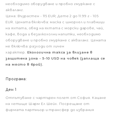
необходимо оборудване и пробно гмуркане с
акваланг.
Цена: Възрастен - 115 EUR; Дете 2 до 11.99 г - 105
EUR. Цената включва: маска с шнорхел и плавници
на яхтата, обяд на яхтата с морски дарове, чай,
кафе, вода и безалкохолни напитки, необходимо
оборудване и пробно гмуркане с акваланг. Цената
не включва: разходи от личен
характер.
Екологична такса за влизане в
защитена зона - 5-10 USD на човек (заплаща се
на място в брой).
Програма:
Ден 1
Отпътуване с чартърен полет от София. Кацане
на летище Шарм Ел Шейх. Посрещане от
фирмата партньор и трансфер до избрания