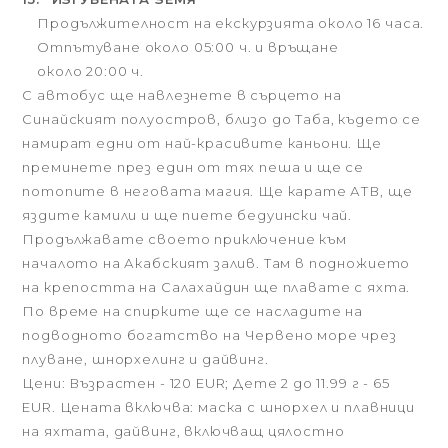
Продължителност на екскурзията около 16 часа.
Отпътуване около 05:00 ч. и връщане
около 20:00 ч.
С автобус ще навлезнете в сърцето на
Синайският полуостров, близо до Таба, където се
намират едни от най-красивите каньони. Ще
преминете през един от тях пеша и ще се
потопите в неговата магия. Ще карате АТВ, ще
яздите камили и ще пиете бедуински чай.
Продължавате своето приключение към
началото на Акабският залив. Там в подножието
на крепостта на Салахайдин ще плавате с яхта.
По време на спирките ще се насладите на
подводното богатство на Червено море чрез
плуване, шнорхелинг и дайвинг.
Цени: Възрастен - 120 EUR; Дете 2 до 11.99 г - 65
EUR. Цената включва: маска с шнорхел и плавници
на яхтата, дайвинг, включващ цялостно