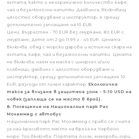
яхтата, както и неограничено количество кафе,
чай и безалкохолни напитки. Дайвинга, включващ
цялостно оборудване и инструктор, е срещу
допълнително заплащане на 10 EUR.
Цени: Възрастен - 70 EUR без гмуркане, 80 EUR с
гмуркане; Дете от 2 до 11.99 г - 45 EUR. Цената
включва: обяд с морски дарове и ястия на скара на
яхтата, кафе, чай и безалкохолни напитки. Цената
не включва: наем на маска с шнорхел и/или
плавници, дайвинг с цялостно оборудване и
инструктор, срещу допълнително заплащане 10
EUR, разходи от личен характер.
Екологична
такса за влизане в защитена зона - 5-10 USD на
човек (заплаща се на място в брой).
8. Посещение на Националния парк Рас
Мохаммед с автобус
Националния парк Рас Мохаммед с право се счита
за най-красивото място на брега на Червено
море. Той включва: Портата Аллах, мангрови гори,