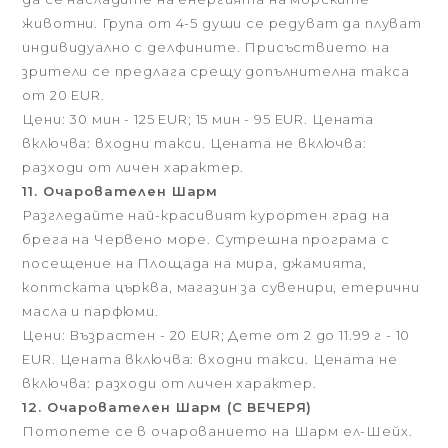
животни. Група от 4-5 души се редуват да плуват
индивидуално с делфините. Присъствието на
зрители се предлага срещу допълнителна такса
от 20 EUR.
Цени: 30 мин - 125 EUR; 15 мин - 95 EUR. Цената
включва: входни такси. Цената не включва:
разходи от личен характер.
11. Очарователен Шарм
Разгледайте най-красивият курортен град на
брега на Червено море. Сутрешна програма с
посещение на Площада на мира, джамията,
коптската църква, магазин за сувенири, етерични
масла и парфюми.
Цени: Възрастен - 20 EUR; Дете от 2 до 11.99 г - 10
EUR. Цената включва: входни такси. Цената не
включва: разходи от личен характер.
12. Очарователен Шарм (С ВЕЧЕРЯ)
Потопете се в очарованието на Шарм ел-Шейх.