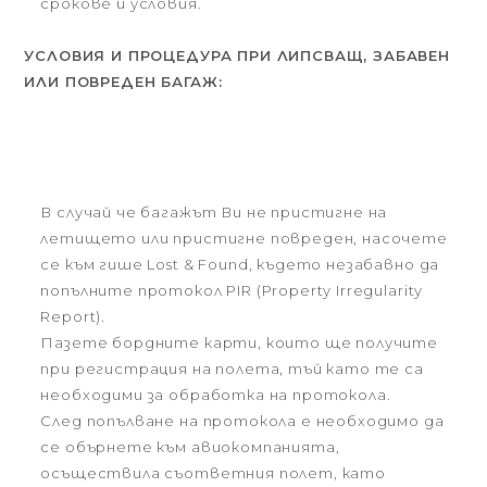
срокове и условия.
УСЛОВИЯ И ПРОЦЕДУРА ПРИ ЛИПСВАЩ, ЗАБАВЕН
ИЛИ ПОВРЕДЕН БАГАЖ:
В случай че багажът Ви не пристигне на
летището или пристигне повреден, насочете
се към гише Lost & Found, където незабавно да
попълните протокол PIR (Property Irregularity
Report).
Пазете бордните карти, които ще получите
при регистрация на полета, тъй като те са
необходими за обработка на протокола.
След попълване на протокола е необходимо да
се обърнете към авиокомпанията,
осъществила съответния полет, като