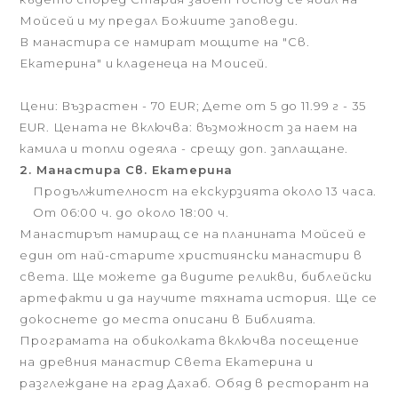
Мойсей и му предал Божиите заповеди.
В манастира се намират мощите на "Св.
Екатерина" и кладенеца на Моисей.
Цени: Възрастен - 70 EUR; Дете от 5 до 11.99 г - 35
EUR. Цената не включва: възможност за наем на
камила и топли одеяла - срещу доп. заплащане.
2. Манастира Св. Екатерина
Продължителност на екскурзията около 13 часа.
От 06:00 ч. до около 18:00 ч.
Манастирът намиращ се на планината Мойсей е
един от най-старите християнски манастири в
света. Ще можете да видите реликви, библейски
артефакти и да научите тяхната история. Ще се
докоснете до места описани в Библията.
Програмата на обиколката включва посещение
на древния манастир Света Екатерина и
разглеждане на град Дахаб. Обяд в ресторант на