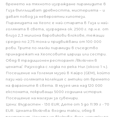
времето на тяхното изграждане пирамидите в
Гиза въплъщават древността, мистерията – и
дават повод за невероятни хипотези.
Пирамидата на Хеопс е най-старата в Гиза и най-
голямата в света, изградена ок. 2500 г. пр.н.е. от
близо 2,3 милиона варовикови блокове, тежащи
средно по 2,75 тона и придвижвани от 100 000
роби. Трите по-малки пирамиди в съседство
принадлежат на Хеопсовите царици или сестри.
Обяд в традиционен ресторант /включен в
цената/. Разгходка с лодка по река Нил (около 1 ч.).
Посещение на Големия музей в Кайро (GEM), който
пази най-голямата колекция с антики от времето
на фараоните в света. В музея има над 120 000
експоната, покриващи 5000 годишна история.
Посещение на магазин за сувенири.
Цени: Възрастен - 130 EUR; Дете от 5 до 11.99 г - 70
EUR. Цената включва: входни такси, обяд в
ресторант. Цената не включва:
виза, напитки по