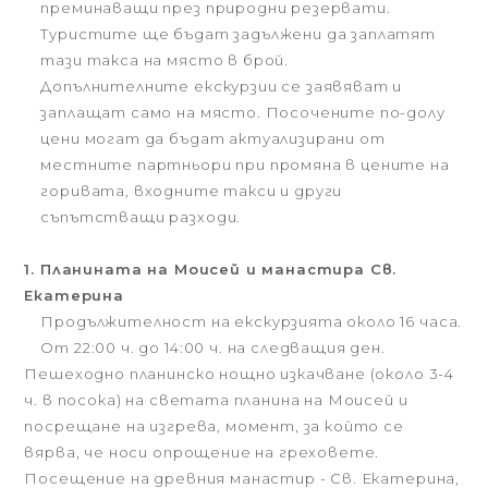
преминаващи през природни резервати.
Туристите ще бъдат задължени да заплатят
тази такса на място в брой.
Допълнителните екскурзии се заявяват и
заплащат само на място. Посочените по-долу
цени могат да бъдат актуализирани от
местните партньори при промяна в цените на
горивата, входните такси и други
съпътстващи разходи.
1. Планината на Моисей и манастира Св.
Екатерина
Продължителност на екскурзията около 16 часа.
От 22:00 ч. до 14:00 ч. на следващия ден.
Пешеходно планинско нощно изкачване (около 3-4
ч. в посока) на светата планина на Моисей и
посрещане на изгрева, момент, за който се
вярва, че носи опрощение на греховете.
Посещение на древния манастир - Св. Екатерина,