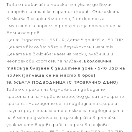
Това е необичайно морско пътуване до Белия
остров с истински пиратски кораб. Обиколката
включва 3 спирки в морето, 2 от които за
гмуркане с шнорхел, третата е за посещение на
Белия остров.
Цена: Възрастен - 95 EUR; Дете 5 до 11.99 г - 50 EUR.
Цената включва: обяд и безалкохолни напитки.
Цената не включва: наем на маски, плавници и
неопренови костюми за плуване.
Екологична
такса за влизане в защитена зона - 5-10 USD на
човек (заплаща се на място в брой).
18. ЖЪЛТА ПОДВОДНИЦА (С ПРОЗРАЧНО ДЪНО)
Това е страхотна възможност да видите
красотата на Червено море, без да си намокрите
краката. Насладете се на подводната флора и
фауна през специалното стъкло на подводницата
на 6 метра дълбочина, разглеждайки в детайли
уникалните видове риби и коралови рифове.
Цена: Възрастен - 55 EUR; Дете 5 до 11.99 г - 30 EUR.