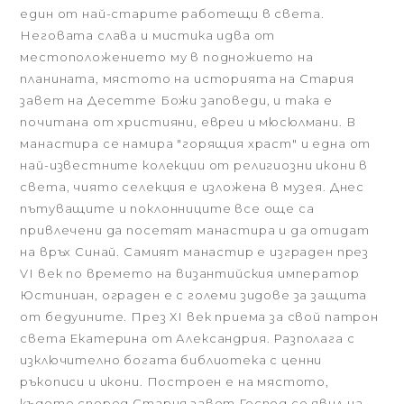
един от най-старите работещи в света.
Неговата слава и мистика идва от
местоположението му в подножието на
планината, мястото на историята на Стария
завет на Десетте Божи заповеди, и така е
почитана от християни, евреи и мюсюлмани. В
манастира се намира "горящия храст" и една от
най-известните колекции от религиозни икони в
света, чиято селекция е изложена в музея. Днес
пътуващите и поклонниците все още са
привлечени да посетят манастира и да отидат
на връх Синай. Самият манастир е изграден през
VІ век по времето на византийския император
Юстиниан, ограден е с големи зидове за защита
от бедуините. През ХІ век приема за свой патрон
света Екатерина от Александрия. Разполага с
изключително богата библиотека с ценни
ръкописи и икони. Построен е на мястото,
където според Стария завет Господ се явил на