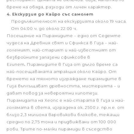
време на обяда, разходи от личен характер.
4. Екскурзия до Кайро със самолет
Продължителност на екскурзията около 19 часа.
От 04:00 ч. до около 22:00 ч.
Посещение на Пирамидите – едно от Седемте
чудеса на Древния свят и Сфинкса в Гиза – най-
големият, най-старият и най-известният от
безбройните запазени сфинксове в
Египет
.
Пирамидите в Гиза от дълго време са
най-посещаваната атракция около Кайро. От
времето на тяхното изграждане пирамидите в
Гиза въплъщават древността, мистерията – и
дават повод за невероятни хипотези.
Пирамидата на Хеопс е най-старата в Гиза и най-
голямата в света, изградена ок. 2500 г. пр.н.е. от
близо 2,3 милиона варовикови блокове, тежащи
средно по 2,75 тона и придвижвани от 100 000
роби. Трите по-малки пирамиди в съседство