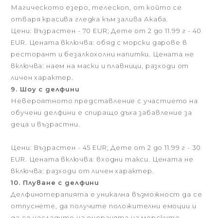
Магическото езеро, телескоп, от който се
отваря красива гледка към залива Акаба.
Цени: Възрастен - 70 EUR; Дете от 2 до 11.99 г - 40
EUR. Цената включва: обяд с морски дарове в
ресторант и безалкохолни напитки. Цената не
включва: наем на маски и плавници, разходи от
личен характер.
9. Шоу с делфини
Невероятното представление с участието на
обучени делфини е спиращо дъха забавление за
деца и възрастни.
Цени: Възрастен - 45 EUR; Дете от 2 до 11.99 г - 30
EUR. Цената включва: входни такси. Цената не
включва: разходи от личен характер.
10. Плуване с делфини
Делфинотерапията е уникална възможност да се
отпуснете, да получите положителни емоции и
да се насладите на енергията на морските