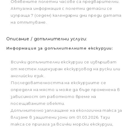
Обявените полетни часове са предварителни.
Актуална информация с полетни детайли се
изпраща 7 (седем) календарни дни преди датата
на отпътуване.
Описание / допълнителни услуги:
Информация за допълнителните екскурзии:
Всички допълнителни екскурзии се извършват
от местен лицензиран екскурзовод на руски или
английски език.
Последователността на екскурзиите се
определя на място и може да бъде променена в
зависимост от работното време на
посещаваните обекти.
Допълнително заплащане на екологична такса за
влизане в защитени зони от 01.03.2026. Тази
такса се прилага за всички морски екскурзии,