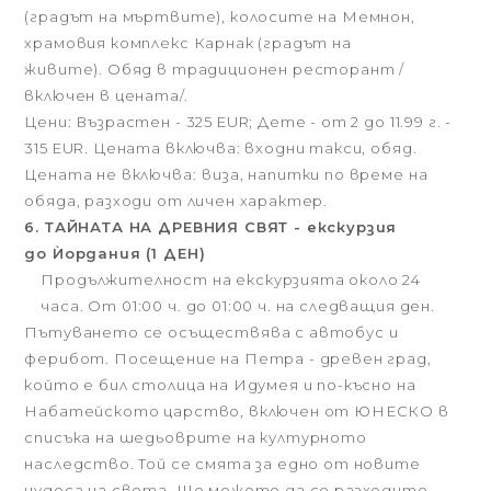
(градът на мъртвите), колосите на Мемнон,
храмовия комплекс Карнак (градът на
живите). Обяд в традиционен ресторант /
включен в цената/.
Цени: Възрастен - 325 EUR; Дете - от 2 до 11.99 г. -
315 EUR. Цената включва: входни такси, обяд.
Цената не включва:
виза, напитки по време на
обяда, разходи от личен характер.
6. ТАЙНАТА НА ДРЕВНИЯ СВЯТ - екскурзия
до Ѝордания (1 ДЕН)
Продължителност на екскурзията около 24
часа. От 01:00 ч. до 01:00 ч. на следващия ден.
Пътуването се осъществява с автобус и
ферибот. Посещение на Петра - древен град,
който е бил столица на Идумея и по-късно на
Набатейското царство, включен от ЮНЕСКО в
списъка на шедьоврите на културното
наследство. Той се смята за едно от новите
чудеса на света. Ще можете да се разходите