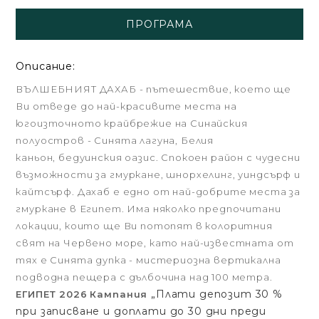
ПРОГРАМА
Описание:
ВЪЛШЕБНИЯТ ДАХАБ - пътешествие, което ще
Ви отведе до най-красивите места на
югоизточното крайбрежие на Синайския
полуостров - Синята лагуна, Белия
каньон, бедуинския оазис. Спокоен район с чудесни
възможности за гмуркане, шнорхелинг, уиндсърф и
кайтсърф. Дахаб е едно от най-добрите места за
гмуркане в Египет. Има няколко предпочитани
локации, които ще Ви потопят в колоритния
свят на Червено море, като най-известната от
тях е Синята дупка - мистериозна вертикална
подводна пещера с дълбочина над 100 метра.
„Плати депозит 30 %
ЕГИПЕТ 2026
Кампания
при записване и доплати до 30 дни преди