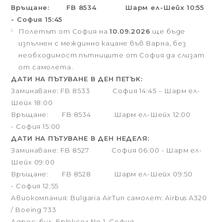
Връщане: FB 8534 Шарм ел-Шейх 10:55
- София 15:45
Полетът от София на
10.09.2026
ще бъде
изпълнен с междинно кацане във Варна, без
необходимост пътниците от София да слизат
от самолета.
ДАТИ НА ПЪТУВАНЕ В ДЕН
ПЕТЪК:
Заминаване: FB 8533 София 14:45 – Шарм ел-
Шейх 18:00
Връщане: FB 8534 Шарм ел-Шейх 12:00
- София 15:00
ДАТИ НА ПЪТУВАНЕ В ДЕН НЕДЕЛЯ:
Заминаване: FB 8527 София 06:00 - Шарм ел-
Шейх 09:00
Връщане: FB 8528 Шарм ел-Шейх 09:50
- София 12:55
Авиокомпания: Bulgaria AirТип самолет: Airbus A320
/ Boeing 733
Адрес: бул. Брюксел No.1, София