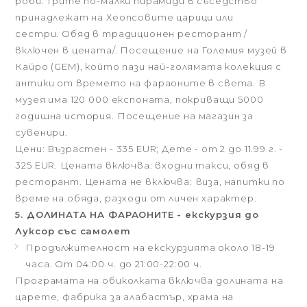
роби. Трите по-малки пирамиди в съседство
принадлежат на Хеопсовите царици или
сестри. Обяд в традиционен ресторант /
включен в цената/. Посещение на Големия музей в
Кайро (GEM), който пази най-голямата колекция с
антики от времето на фараоните в света. В
музея има 120 000 експоната, покриващи 5000
годишна история. Посещение на магазин за
сувенири.
Цени: Възрастен - 335 EUR; Дете - от 2 до 11.99 г. -
325 EUR. Цената включва: входни такси, обяд в
ресторант. Цената не включва:
виза, напитки по
време на обяда, разходи от личен характер.
5. ДОЛИНАТА НА ФАРАОНИТЕ - екскурзия до
Луксор със самолет
Продължителност на екскурзията около 18-19
часа. От 04:00 ч. до 21:00-22:00 ч.
Програмата на обиколката включва долината на
царете, фабрика за алабастър, храма на