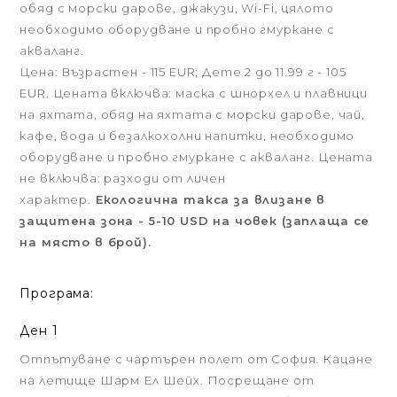
обяд с морски дарове, джакузи, Wi-Fi, цялото
необходимо оборудване и пробно гмуркане с
акваланг.
Цена: Възрастен - 115 EUR; Дете 2 до 11.99 г - 105
EUR. Цената включва: маска с шнорхел и плавници
на яхтата, обяд на яхтата с морски дарове, чай,
кафе, вода и безалкохолни напитки, необходимо
оборудване и пробно гмуркане с акваланг. Цената
не включва: разходи от личен
характер.
Екологична такса за влизане в
защитена зона - 5-10 USD на човек (заплаща се
на място в брой).
Програма:
Ден 1
Отпътуване с чартърен полет от София. Кацане
на летище Шарм Ел Шейх. Посрещане от