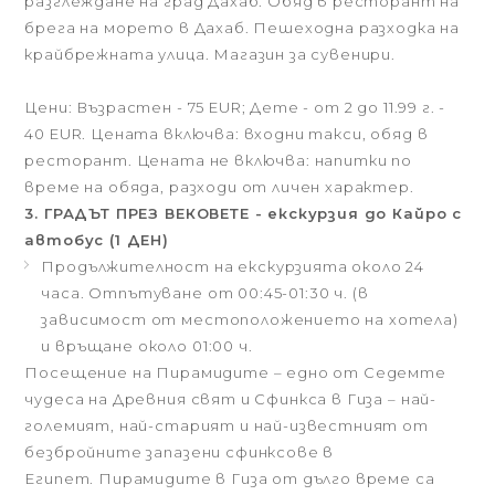
разглеждане на град Дахаб. Обяд в ресторант на
брега на морето в Дахаб. Пешеходна разходка на
крайбрежната улица. Магазин за сувенири.
Цени: Възрастен - 75 EUR; Дете - от 2 до 11.99 г. -
40 EUR. Цената включва: входни такси, обяд в
ресторант. Цената не включва: напитки по
време на обяда, разходи от личен характер.
3. ГРАДЪТ ПРЕЗ ВЕКОВЕТЕ - екскурзия до Кайро с
автобус (1 ДЕН)
Продължителност на екскурзията около 24
часа. Отпътуване от 00:45-01:30 ч. (в
зависимост от местоположението на хотела)
и връщане около 01:00 ч.
Посещение на Пирамидите – едно от Седемте
чудеса на Древния свят и Сфинкса в Гиза – най-
големият, най-старият и най-известният от
безбройните запазени сфинксове в
Египет. Пирамидите в Гиза от дълго време са