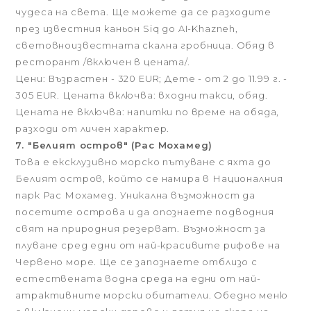
чудеса на света. Ще можете да се разходите
през известния каньон Siq до AI-Khazneh,
световноизвестната скална гробница. Обяд в
ресторант /включен в цената/.
Цени: Възрастен - 320 EUR; Дете - от 2 до 11.99 г. -
305 EUR. Цената включва: входни такси, обяд.
Цената не включва: напитки по време на обяда,
разходи от личен характер.
7. "Белият остров" (Рас Мохамед)
Това е ексклузивно морско пътуване с яхта до
Белият остров, който се намира в Националния
парк Рас Мохамед. Уникална възможност да
посетите острова и да опознаете подводния
свят на природния резерват. Възможност за
плуване сред едни от най-красивите рифове на
Червено море. Ще се запознаете отблизо с
естествената водна среда на едни от най-
атрактивните морски обитатели. Обедно меню