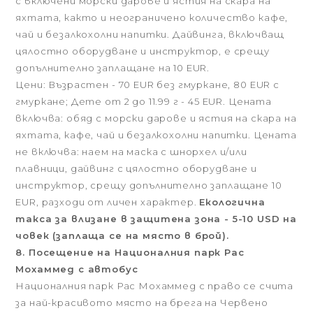
с включени морски дарове и ястия на скара на
яхтата, както и неограничено количество кафе,
чай и безалкохолни напитки. Дайвинга, включващ
цялостно оборудване и инструктор, е срещу
допълнително заплащане на 10 EUR.
Цени: Възрастен - 70 EUR без гмуркане, 80 EUR с
гмуркане; Дете от 2 до 11.99 г - 45 EUR. Цената
включва: обяд с морски дарове и ястия на скара на
яхтата, кафе, чай и безалкохолни напитки. Цената
не включва: наем на маска с шнорхел и/или
плавници, дайвинг с цялостно оборудване и
инструктор, срещу допълнително заплащане 10
EUR, разходи от личен характер.
Екологична
такса за влизане в защитена зона - 5-10 USD на
човек (заплаща се на място в брой).
8. Посещение на Националния парк Рас
Мохаммед с автобус
Националния парк Рас Мохаммед с право се счита
за най-красивото място на брега на Червено