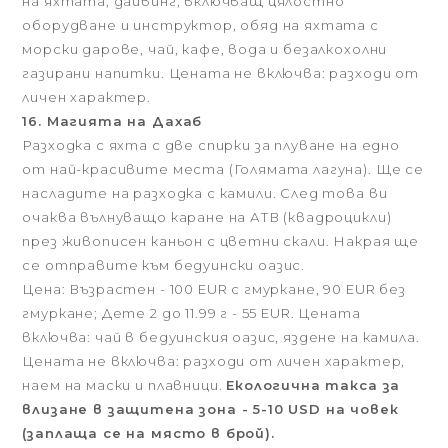
на яхтата, дайвинг, включващ цялостно
оборудване и инструктор, обяд на яхтата с
морски дарове, чай, кафе, вода и безалкохолни
газирани напитки. Цената не включва: разходи от
личен характер.
16. Магията на Дахаб
Разходка с яхта с две спирки за плуване на едно
от най-красивите места (Голямата лагуна). Ще се
насладите на разходка с камили. След това ви
очаква вълнуващо каране на АТВ (квадроцикли)
през живописен каньон с цветни скали. Накрая ще
се отправите към бедуински оазис.
Цена: Възрастен - 100 EUR с гмуркане, 90 EUR без
гмуркане; Дете 2 до 11.99 г - 55 EUR. Цената
включва: чай в бедуинския оазис, яздене на камила.
Цената не включва: разходи от личен характер,
наем на маски и плавници.
Екологична такса за
влизане в защитена зона - 5-10 USD на човек
(заплаща се на място в брой).