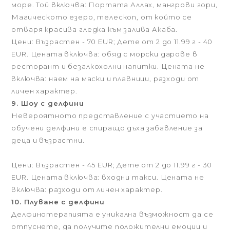
море. Той включва: Портата Аллах, мангрови гори,
Магическото езеро, телескоп, от който се
отваря красива гледка към залива Акаба.
Цени: Възрастен - 70 EUR; Дете от 2 до 11.99 г - 40
EUR. Цената включва: обяд с морски дарове в
ресторант и безалкохолни напитки. Цената не
включва: наем на маски и плавници, разходи от
личен характер.
9. Шоу с делфини
Невероятното представление с участието на
обучени делфини е спиращо дъха забавление за
деца и възрастни.
Цени: Възрастен - 45 EUR; Дете от 2 до 11.99 г - 30
EUR. Цената включва: входни такси. Цената не
включва: разходи от личен характер.
10. Плуване с делфини
Делфинотерапията е уникална възможност да се
отпуснете, да получите положителни емоции и