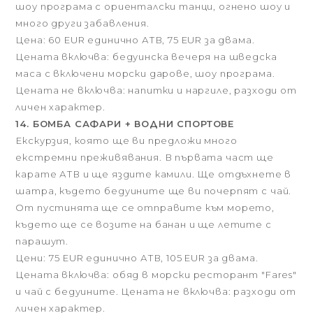
шоу програма с ориенталски танци, огнено шоу и
много други забавления.
Цена: 60 EUR единично АТВ, 75 EUR за двама.
Цената включва: бедуинска вечеря на шведска
маса с включени морски дарове, шоу програма.
Цената не включва: напитки и наргиле, разходи от
личен характер.
14. БОМБА САФАРИ + ВОДНИ СПОРТОВЕ
Екскурзия, която ще ви предложи много
екстремни преживявания. В първата част ще
карате АТВ и ще яздите камили. Ще отдъхнете в
шатра, където бедуините ще ви почерпят с чай.
От пустинята ще се отправите към морето,
където ще се возите на банан и ще летите с
парашут.
Цени:
75 EUR единично АТВ, 105 EUR за двама.
Цената включва: обяд в морски ресторант "Fares"
и чай с бедуините. Цената не включва: разходи от
личен характер.