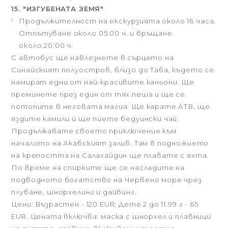
15. "ИЗГУБЕНАТА ЗЕМЯ"
Продължителност на екскурзията около 16 часа.
Отпътуване около 05:00 ч. и връщане
около 20:00 ч.
С автобус ще навлезнете в сърцето на
Синайският полуостров, близо до Таба, където се
намират едни от най-красивите каньони. Ще
преминете през един от тях пеша и ще се
потопите в неговата магия. Ще карате АТВ, ще
яздите камили и ще пиете бедуински чай.
Продължавате своето приключение към
началото на Акабският залив. Там в подножието
на крепостта на Салахайдин ще плавате с яхта.
По време на спирките ще се насладите на
подводното богатство на Червено море чрез
плуване, шнорхелинг и дайвинг.
Цени: Възрастен - 120 EUR; Дете 2 до 11.99 г - 65
EUR. Цената включва: маска с шнорхел и плавници