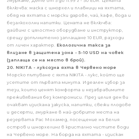
гмуркане; Дете от 5 до 11.99 г - 50 EUR. Цената
включва: маска с шнорхел и плавници на яхтата,
обяд на яхтата с морски дарове, чай, кафе, вода и
безалкохолни напитки. Цената не включва:
дайвинг с цялостно оборудване и инструктор,
срещу допълнително заплащане 10 EUR, разходи
от личен характер.
Екологична такса за
влизане в защитена зона - 5-10 USD на човек
(заплаща се на място в брой).
20. NIKITA - луксозна яхта в Червено море
Морско пътуване с яхта NIKITA - лукс, който ще
усетите от първата минута. Идеален избор за
тези, които ценят комфорта и незабравимите
преживявания без компромиси. През целия ден ви
очакват изискана закуска, напитки, свежи плодове
и десерти, гмуркане в най-добрите места на
резервата Рас Мохамед, посещение на Белия
остров и шнорхелинг в кристално чистите води
на Червено море. На борда на яхтата - изискан