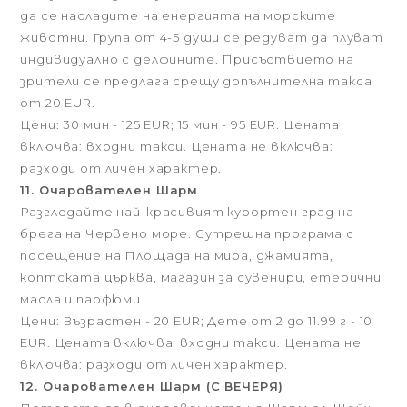
да се насладите на енергията на морските
животни. Група от 4-5 души се редуват да плуват
индивидуално с делфините. Присъствието на
зрители се предлага срещу допълнителна такса
от 20 EUR.
Цени: 30 мин - 125 EUR; 15 мин - 95 EUR. Цената
включва: входни такси. Цената не включва:
разходи от личен характер.
11. Очарователен Шарм
Разгледайте най-красивият курортен град на
брега на Червено море. Сутрешна програма с
посещение на Площада на мира, джамията,
коптската църква, магазин за сувенири, етерични
масла и парфюми.
Цени: Възрастен - 20 EUR; Дете от 2 до 11.99 г - 10
EUR. Цената включва: входни такси. Цената не
включва: разходи от личен характер.
12. Очарователен Шарм (С ВЕЧЕРЯ)