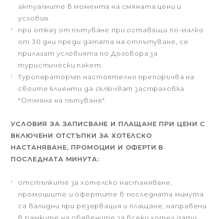
актуалните в момента на смяната цени и
условия.
при отказ от пътуване при оставащи по-малко
от 30 дни преди датата на отпътуване, се
прилагат условията по Договора за
туристически пакет.
Туроператорът настоятелно препоръчва на
своите клиенти да сключват застраховка
"Отмяна на пътуване".
УСЛОВИЯ ЗА ЗАПИСВАНЕ И ПЛАЩАНЕ ПРИ ЦЕНИ С
ВКЛЮЧЕНИ ОТСТЪПКИ ЗА ХОТЕЛСКО
НАСТАНЯВАНЕ, ПРОМОЦИИ И ОФЕРТИ В
ПОСЛЕДНАТА МИНУТА:
отстъпките за хотелско настаняване,
промоциите и офертите в последната минута
са валидни при резервация и плащане, направени
в рамките на обявените за всеки хотел дати,