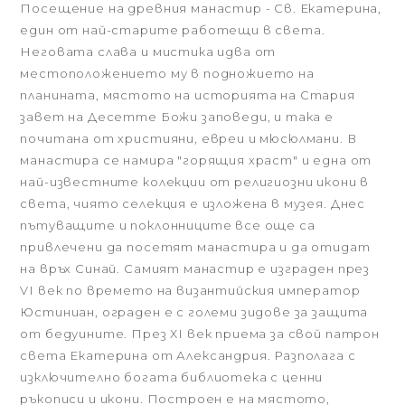
Посещение на древния манастир - Св. Екатерина,
един от най-старите работещи в света.
Неговата слава и мистика идва от
местоположението му в подножието на
планината, мястото на историята на Стария
завет на Десетте Божи заповеди, и така е
почитана от християни, евреи и мюсюлмани. В
манастира се намира "горящия храст" и една от
най-известните колекции от религиозни икони в
света, чиято селекция е изложена в музея. Днес
пътуващите и поклонниците все още са
привлечени да посетят манастира и да отидат
на връх Синай. Самият манастир е изграден през
VІ век по времето на византийския император
Юстиниан, ограден е с големи зидове за защита
от бедуините. През ХІ век приема за свой патрон
света Екатерина от Александрия. Разполага с
изключително богата библиотека с ценни
ръкописи и икони. Построен е на мястото,