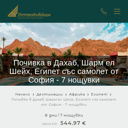
Почивка в Дахаб, Шарм ел
Шейх, Египет със самолет от
София - 7 нощувки
Начало
Дестинации
Африка
Египет
Почивка в Дахаб, Шарм ел Шейх, Египет със самолет
от София - 7 нощувки
8 дни / 7 нощувки
544.97
€
Цена от