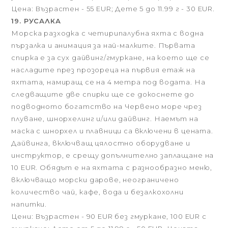
Цена: Възрастен - 55 EUR; Дете 5 до 11.99 г - 30 EUR.
19. РУСАЛКА
Морска разходка с четирипалубна яхта с водна
пързалка и анимация за най-малките. Първата
спирка е за сух дайвинг/гмуркане, на което ще се
насладите през прозореца на първия етаж на
яхтата, намиращ се на 4 метра под водата. На
следващите две спирки ще се докоснете до
подводното богатство на Червено море чрез
плуване, шнорхелинг и/или дайвинг. Наемът на
маска с шнорхел и плавници са включени в цената.
Дайвинга, включващ цялостно оборудване и
инструктор, е срещу допълнително заплащане на
10 EUR. Обядът е на яхтата с разнообразно меню,
включващо морски дарове, неограничено
количество чай, кафе, вода и безалкохолни
напитки.
Цени: Възрастен - 90 EUR без гмуркане, 100 EUR с