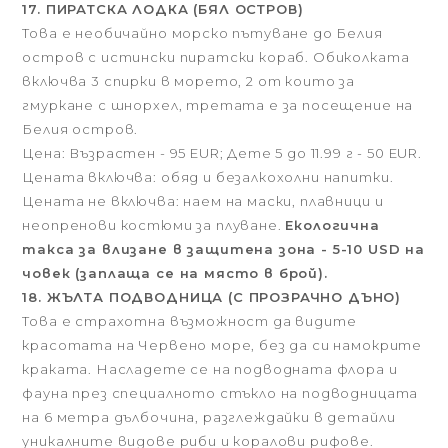
17. ПИРАТСКА ЛОДКА (БЯЛ ОСТРОВ)
Това е необичайно морско пътуване до Белия
остров с истински пиратски кораб. Обиколката
включва 3 спирки в морето, 2 от които за
гмуркане с шнорхел, третата е за посещение на
Белия остров.
Цена: Възрастен - 95 EUR; Дете 5 до 11.99 г - 50 EUR.
Цената включва: обяд и безалкохолни напитки.
Цената не включва: наем на маски, плавници и
неопренови костюми за плуване.
Екологична
такса за влизане в защитена зона - 5-10 USD на
човек (заплаща се на място в брой).
18. ЖЪЛТА ПОДВОДНИЦА (С ПРОЗРАЧНО ДЪНО)
Това е страхотна възможност да видите
красотата на Червено море, без да си намокрите
краката. Насладете се на подводната флора и
фауна през специалното стъкло на подводницата
на 6 метра дълбочина, разглеждайки в детайли
уникалните видове риби и коралови рифове.