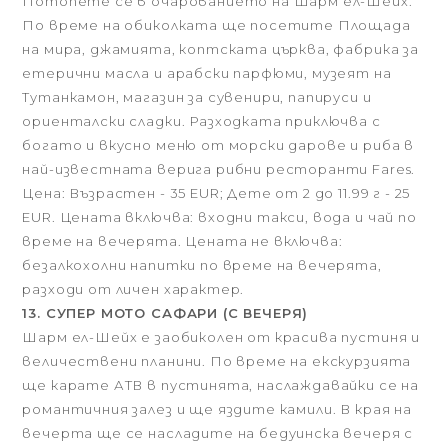
Потопете се в очарованието на Шарм ел-Шейх.
По време на обиколката ще посетите Площада
на мира, джамията, коптската църква, фабрика за
етерични масла и арабски парфюми, музеят на
Тутанкамон, магазин за сувенири, папируси и
ориенталски сладки. Разходката приключва с
богато и вкусно меню от морски дарове и риба в
най-известната верига рибни ресторанти Fares.
Цена: Възрастен - 35 EUR; Дете от 2 до 11.99 г - 25
EUR. Цената включва: входни такси, вода и чай по
време на вечерята. Цената не включва:
безалкохолни напитки по време на вечерята,
разходи от личен характер.
13. СУПЕР МОТО САФАРИ (С ВЕЧЕРЯ)
Шарм ел-Шейх е заобиколен от красива пустиня и
величествени планини. По време на екскурзията
ще карате АТВ в пустинята, наслаждавайки се на
романтичния залез и ще яздите камили. В края на
вечерта ще се насладите на бедуинска вечеря с