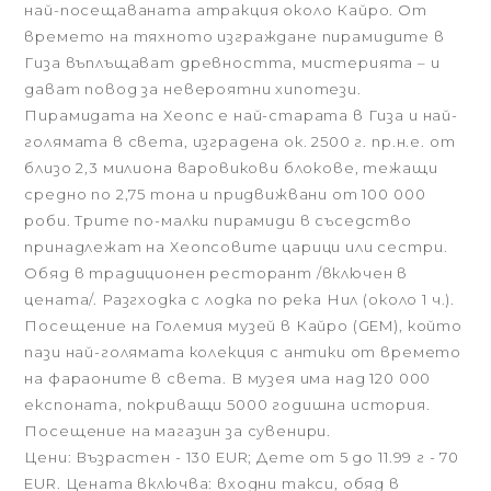
най-посещаваната атракция около Кайро. От
времето на тяхното изграждане пирамидите в
Гиза въплъщават древността, мистерията – и
дават повод за невероятни хипотези.
Пирамидата на Хеопс е най-старата в Гиза и най-
голямата в света, изградена ок. 2500 г. пр.н.е. от
близо 2,3 милиона варовикови блокове, тежащи
средно по 2,75 тона и придвижвани от 100 000
роби. Трите по-малки пирамиди в съседство
принадлежат на Хеопсовите царици или сестри.
Обяд в традиционен ресторант /включен в
цената/. Разгходка с лодка по река Нил (около 1 ч.).
Посещение на Големия музей в Кайро (GEM), който
пази най-голямата колекция с антики от времето
на фараоните в света. В музея има над 120 000
експоната, покриващи 5000 годишна история.
Посещение на магазин за сувенири.
Цени: Възрастен - 130 EUR; Дете от 5 до 11.99 г - 70
EUR. Цената включва: входни такси, обяд в