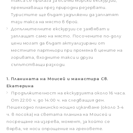
такса се прилага за всички морски екскурзии,
преминаващи през природни резервати.
Туристите ще бъдат задължени да заплатят
тази такса на място в брой.
Допълнителните екскурзии се заявяват и
заплащат само на място. Посочените по-долу
цени могат да бъдат актуализирани от
местните партньори при промяна в цените на
горивата, входните такси и други
съпътстващи разходи.
1. Планината на Моисей и манастира Св.
Екатерина
Продължителност на екскурзията около 16 часа.
От 22:00 ч. до 14:00 ч. на следващия ден.
Пешеходно планинско нощно изкачване (около 3-4
ч. в посока) на светата планина на Моисей и
посрещане на изгрева, момент, за който се
вярва, че носи опрощение на греховете.