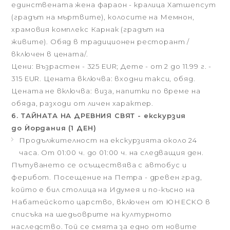
единствената жена фараон - кралица Хатшепсут
(градът на мъртвите), колосите на Мемнон,
храмовия комплекс Карнак (градът на
живите). Обяд в традиционен ресторант /
включен в цената/.
Цени: Възрастен - 325 EUR; Дете - от 2 до 11.99 г. -
315 EUR. Цената включва: входни такси, обяд.
Цената не включва:
виза, напитки по време на
обяда, разходи от личен характер.
6. ТАЙНАТА НА ДРЕВНИЯ СВЯТ - екскурзия
до Ѝордания (1 ДЕН)
Продължителност на екскурзията около 24
часа. От 01:00 ч. до 01:00 ч. на следващия ден.
Пътуването се осъществява с автобус и
ферибот. Посещение на Петра - древен град,
който е бил столица на Идумея и по-късно на
Набатейското царство, включен от ЮНЕСКО в
списъка на шедьоврите на културното
наследство. Той се смята за едно от новите