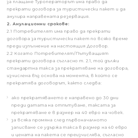
за плащане Туроператорът има право да
прекрати договора за туристически пакет и да
анулира направената резервация.
2. Анулационни срокове:
2.1 Потребителят има право да прекрати
договора за туристически пакет по всяко време
преди изпълнение на настоящия Договор.
2.2 Когато Потребителят/Пътуващият
прекрати договора съгласно т. 2.1, той дължи
стандартна такса за прекратяване на договора,
изчислена въз основа на момента, в който се
прекратява договорът, както следва:
ако прекратяването е направено до 30 дни
преди датата на отпътуване, таксата за
прекратяване е в размер на 40 евро на човек.
за всяка промяна след първоначалното
записване се удържа такса в размер на 40 евро
и цената на пакета се преизчислява, съгласно