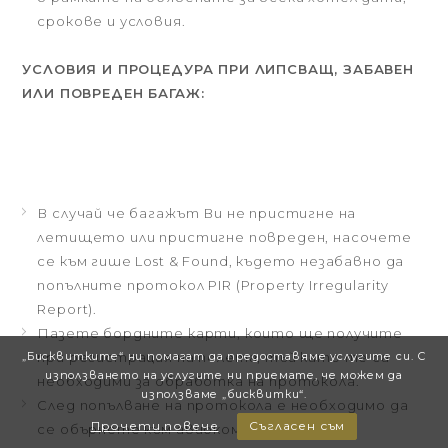
срокове и условия.
УСЛОВИЯ И ПРОЦЕДУРА ПРИ ЛИПСВАЩ, ЗАБАВЕН
ИЛИ ПОВРЕДЕН БАГАЖ:
В случай че багажът Ви не пристигне на
летището или пристигне повреден, насочете
се към гише Lost & Found, където незабавно да
попълните протокол PIR (Property Irregularity
Report).
Пазете бордните карти, които ще получите
„Бисквитките“ ни помагат да предоставяме услугите си. С
при регистрация на полета, тъй като те са
използването на услугите ни приемате, че можем да
необходими за обработка на протокола.
използваме „бисквитки“.
След попълване на протокола е необходимо да
Прочети повече
Съгласен съм
се обърнете към авиокомпанията,