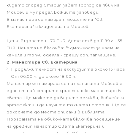
където според Стария завет Господ се явил на
Мойсей и му предал Божиите заповеди.
В манастира се намират мощите на "Св.
Екатерина" и кладенеца на Моисей.
Цени: Възрастен - 70 EUR; Дете от 5 до 11.99 г - 35
EUR. Цената не включва: възможност за наем на
камила и топли одеяла - срещу доп. заплащане.
2. Манастира Св. Екатерина
Продължителност на екскурзията около 13 часа.
От 06:00 ч. до около 18:00 ч.
Манастирът намиращ се на планината Мойсей е
един от най-старите християнски манастири в
света. Ще можете да видите реликви, библейски
артефакти и да научите тяхната история. Ще се
докоснете до места описани в Библията.
Програмата на обиколката включва посещение
на древния манастир Света Екатерина и