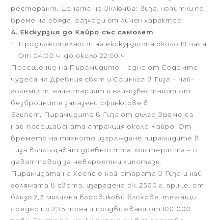
ресторант. Цената не включва:
виза, напитки по
време на обяда, разходи от личен характер.
4. Екскурзия до Кайро със самолет
Продължителност на екскурзията около 19 часа.
От 04:00 ч. до около 22:00 ч.
Посещение на Пирамидите – едно от Седемте
чудеса на Древния свят и Сфинкса в Гиза – най-
големият, най-старият и най-известният от
безбройните запазени сфинксове в
Египет
.
Пирамидите в Гиза от дълго време са
най-посещаваната атракция около Кайро. От
времето на тяхното изграждане пирамидите в
Гиза въплъщават древността, мистерията – и
дават повод за невероятни хипотези.
Пирамидата на Хеопс е най-старата в Гиза и най-
голямата в света, изградена ок. 2500 г. пр.н.е. от
близо 2,3 милиона варовикови блокове, тежащи
средно по 2,75 тона и придвижвани от 100 000