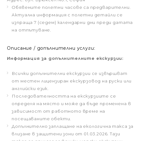
Обявените полетни часове са предварителни.
Актуална информация с полетни детайли се
изпраща 7 (седем) календарни дни преди датата
на отпътуване.
Описание / допълнителни услуги:
Информация за допълнителните екскурзии:
Всички допълнителни екскурзии се извършват
от местен лицензиран екскурзовод на руски или
английски език.
Последователността на екскурзиите се
определя на място и може да бъде променена в
зависимост от работното време на
посещаваните обекти.
Допълнително заплащане на екологична такса за
влизане в защитени зони от 01.03.2026. Тази