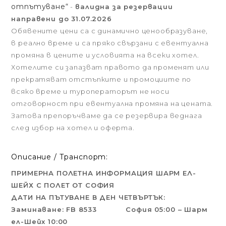
отпътуване“
-
валидна за резервации
направени до 31.07.2026
Обявените цени са с динамично ценообразуване,
в реално време и са пряко свързани с евентуална
промяна в цените и условията на всеки хотел.
Хотелите си запазват правото да променят или
прекратяват отстъпките и промоциите по
всяко време и туроператорът не носи
отговорност при евентуална промяна на цената.
Затова препоръчваме да се резервира веднага
след избор на хотел и оферта.
Описание / Транспорт:
ПРИМЕРНА ПОЛЕТНА ИНФОРМАЦИЯ ШАРМ ЕЛ-
ШЕЙХ С ПОЛЕТ ОТ СОФИЯ
ДАТИ НА ПЪТУВАНЕ В ДЕН ЧЕТВЪРТЪК:
Заминаване: FB 8533 София 05:00 – Шарм
ел-Шейх 10:00