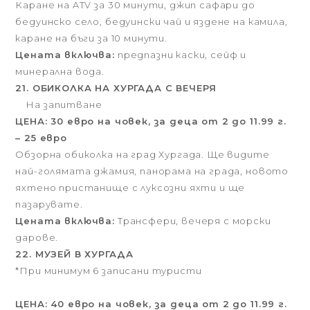
Каране на ATV за 30 минути, джип сафари до
бедуинско село, бедуински чай и яздене на камила,
каране на бъги за 10 минути.
Цената включва:
предпазни каски, сейф и
минерална вода.
21. ОБИКОЛКА НА ХУРГАДА С ВЕЧЕРЯ
На запитване
ЦЕНА: 30 евро на човек, за деца от 2 до 11.99 г.
– 25 евро
Обзорна обиколка на град Хургада. Ще видите
най-голямата джамия, панорама на града, новото
яхтено пристанище с луксозни яхти и ще
пазарувате.
Цената включва:
Трансфери, вечеря с морски
дарове.
22. МУЗЕЙ В ХУРГАДА
*При минимум 6 записани туристи
ЦЕНА: 40 евро на човек, за деца от 2 до 11.99 г.