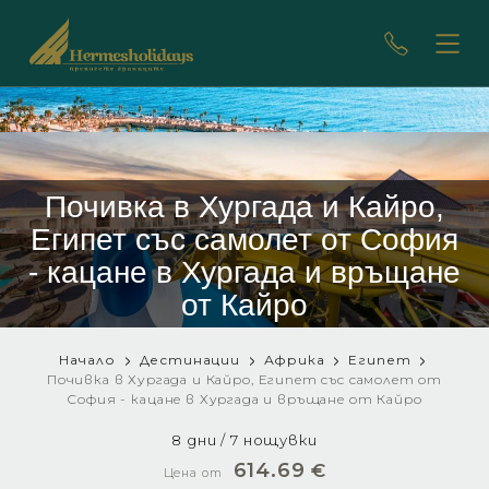
Почивка в Хургада и Кайро,
Египет със самолет от София
- кацане в Хургада и връщане
от Кайро
Начало
Дестинации
Африка
Египет
Почивка в Хургада и Кайро, Египет със самолет от
София - кацане в Хургада и връщане от Кайро
8 дни / 7 нощувки
614.69
€
Цена от