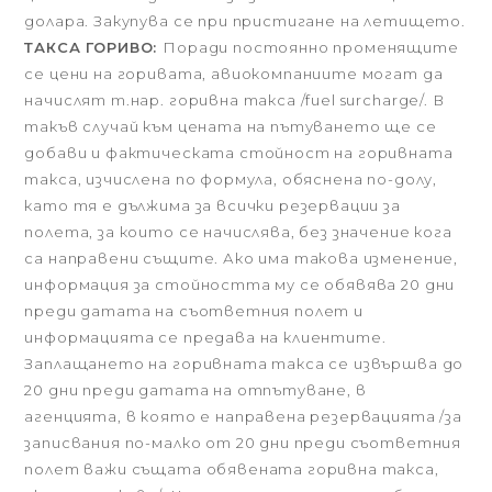
долара. Закупува се при пристигане на летището.
ТАКСА ГОРИВО:
Поради постоянно променящите
се цени на горивата, авиокомпаниите могат да
начислят т.нар. горивна такса /fuel surcharge/. В
такъв случай към цената на пътуването ще се
добави и фактическата стойност на горивната
такса, изчислена по формула, обяснена по-долу,
като тя е дължима за всички резервации за
полета, за които се начислява, без значение кога
са направени същите. Ако има такова изменение,
информация за стойността му се обявява 20 дни
преди датата на съответния полет и
информацията се предава на клиентите.
Заплащането на горивната такса се извършва до
20 дни преди датата на отпътуване, в
агенцията, в която е направена резервацията /за
записвания по-малко от 20 дни преди съответния
полет важи същата обявената горивна такса,