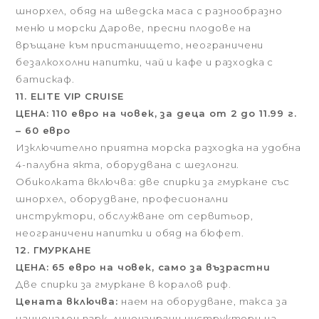
шнорхел, обяд на шведска маса с разнообразно
меню и морски Дарове, пресни плодове на
връщане към пристанището, неограничени
безалкохолни напитки, чай и кафе и разходка с
батискаф.
11. ELITE VIP CRUISE
ЦЕНА: 110 евро на човек, за деца от 2 до 11.99 г.
– 60 евро
Изключително приятна морска разходка на удобна
4-палубна якта, оборудвана с шезлонги.
Обиколката включва: две спирки за гмуркане със
шнорхел, оборудване, професионални
инструктори, обслужване от сервитьор,
неограничени напитки и обяд на бюфет.
12. ГМУРКАНЕ
ЦЕНА: 65 евро на човек, само за възрастни
Две спирки за гмуркане в коралов риф.
Цената включва:
наем на оборудване, такса за
национален парк, лицензирани инструктори на