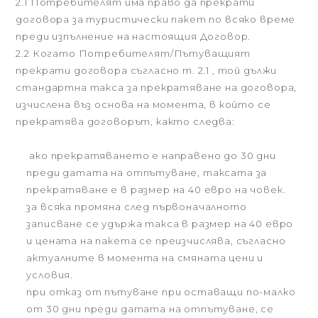
2.1 Потребителят има право да прекрати
договора за туристически пакет по всяко време
преди изпълнение на настоящия Договор.
2.2 Когато Потребителят/Пътуващият
прекрати договора съгласно т. 2.1 , той дължи
стандартна такса за прекратяване на договора,
изчислена въз основа на момента, в който се
прекратява договорът, както следва:
ако прекратяването е направено до 30 дни
преди датата на отпътуване, таксата за
прекратяване е в размер на 40 евро на човек.
за всяка промяна след първоначалното
записване се удържа такса в размер на 40 евро
и цената на пакета се преизчислява, съгласно
актуалните в момента на смяната цени и
условия.
при отказ от пътуване при оставащи по-малко
от 30 дни преди датата на отпътуване, се