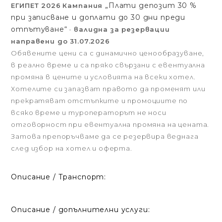
„Плати депозит 30 %
ЕГИПЕТ 2026
Кампания
при записване и доплати до 30 дни преди
отпътуване“
-
валидна за резервации
направени до 31.07.2026
Обявените цени са с динамично ценообразуване,
в реално време и са пряко свързани с евентуална
промяна в цените и условията на всеки хотел.
Хотелите си запазват правото да променят или
прекратяват отстъпките и промоциите по
всяко време и туроператорът не носи
отговорност при евентуална промяна на цената.
Затова препоръчваме да се резервира веднага
след избор на хотел и оферта.
Описание / Транспорт:
Описание / допълнителни услуги: