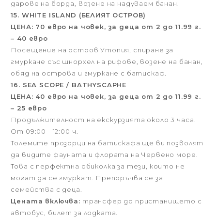
дарове на борда, возене на надуваем банан.
15. WHITE ISLAND (БЕЛИЯТ ОСТРОВ)
ЦЕНА: 70 евро на човек, за деца от 2 до 11.99 г.
– 40 евро
Посещение на остров Утопия, спиране за
гмуркане със шнорхел на рифове, возене на банан,
обяд нa острова и гмуркане с батискаф.
16. SEA SCOPE / BATHYSCAPHE
ЦЕНА: 40 евро на човек, за деца от 2 до 11.99 г.
– 25 евро
Продължителност на екскурзията около 3 часа.
От 09:00 - 12:00 ч.
Толемите прозорци на батискафа ще ви позволят
да видите фауната и флората на Червено море.
Това с перфектна обиколка за тези, които не
могат да се гмуркат. Препоръчва се за
семейства с деца.
Цената включва:
трансфер до пристанището с
автобус, билет за лодката.