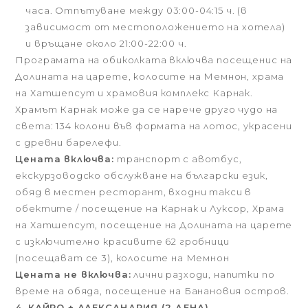
часа. Отпътуване между 03:00-04:15 ч. (в
зависимост от местоположението на хотела)
и връщане около 21:00-22:00 ч.
Програмата на обиколката включва посещенис на
Долината на царете, колосите на Мемнон, храма
на Хатшепсут и храмовия комплекс Карнак.
Храмът Карнак може да се нарече друго чудо на
света: 134 колони във формата на лотос, украсени
с древни барелефи.
Цената включва:
транспорт с авотбус,
екскурзоводско обслужване на български език,
обяд в местен ресторант, входни такси в
обектите / посещение на Карнак и Луксор, Храма
на Хатшепсут, посещение на Долината на царете
с изключително красивите 62 гробници
(посещават се 3), колосите на Мемнон
Цената не включва:
лични разходи, напитки по
време на обяда, посещение на Банановия остров.
4. КАЙРО + АЛЕКСАНДРИЯ (2 ДЕНА)