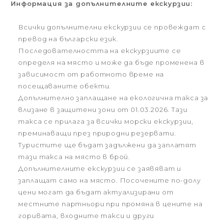
Информация за допълнителните екскурзии:
Всички допълнителни екскурзии се провеждат с
превод на български език.
Последователността на екскурзиите се
определя на място и може да бъде променена в
зависимост от работното време на
посещаваните обекти.
Допълнително заплащане на екологична такса за
влизане в защитени зони от 01.03.2026. Тази
такса се прилага за всички морски екскурзии,
преминаващи през природни резервати.
Туристите ще бъдат задължени да заплатят
тази такса на място в брой.
Допълнителните екскурзии се заявяват и
заплащат само на място. Посочените по-долу
цени могат да бъдат актуализирани от
местните партньори при промяна в цените на
горивата, входните такси и други