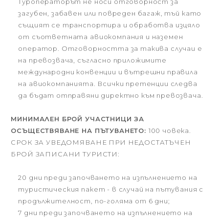
Туроператорът не носи отговорност за
загубен, забавен или повреден багаж, тъй като
същият се транспортира и обработва изцяло
от съответната авиокомпания и наземен
оператор. Отговорността за такива случаи е
на превозвача, съгласно приложимите
международни конвенции и вътрешни правила
на авиокомпанията. Всички претенции следва
да бъдат отправяни директно към превозвача.
МИНИМАЛЕН БРОЙ УЧАСТНИЦИ ЗА
ОСЪЩЕСТВЯВАНЕ НА ПЪТУВАНЕТО:
100 човека.
СРОК ЗА УВЕДОМЯВАНЕ ПРИ НЕДОСТАТЪЧЕН
БРОЙ ЗАПИСАНИ ТУРИСТИ:
20 дни преди започването на изпълнението на
туристическия пакет - в случай на пътувания с
продължителност, по-голяма от 6 дни;
7 дни преди започването на изпълнението на