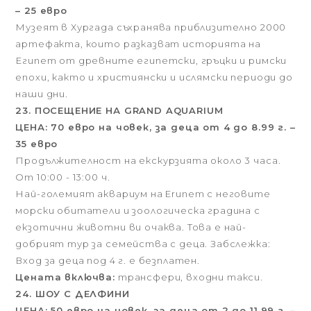
– 25 евро
Музеят в Хургада съхранява приблизително 2000
артефакта, които разказват историята на
Египет от древните египетски, гръцки и римски
епохи, както и християнски и ислямски периоди до
наши дни.
23. ПОСЕЩЕНИЕ НА GRAND AQUARIUM
ЦЕНА: 70 евро на човек, за деца от 4 до 8.99 г. –
35 евро
Продължителност на екскурзията около 3 часа.
От 10:00 - 13:00 ч.
Най-големият аквариум на Eruneт с неговите
морски обитатели и зоологическа градина с
екзотични животни ви очаква. Това е най-
добрият тур за семейства с деца. Забслежка:
Вход за деца под 4 г. е безплатен.
Цената включва:
трансфери, входни такси.
24. ШОУ С ДЕЛФИНИ
ЦЕНА: 50 евро на човек, за деца от 2 до 11.99 г. –