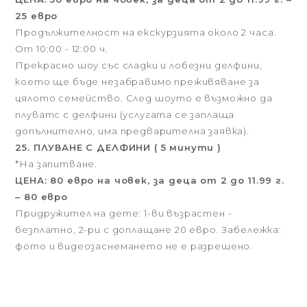
25 евро
Продължителност на екскурзията около 2 часа.
От 10:00 - 12:00 ч.
Прекрасно шоу със сладки и лобезни делфини,
което ще бъде незабравимо преживяване за
цялото семейство. След шоуто е възможно да
плуватс с делфини (услугата се заплаща
допълнително, има предварителна заявка).
25. ПЛУВАНЕ С ДЕЛФИНИ ( 5 минути )
*На запитване.
ЦЕНА: 80 евро на човек, за деца от 2 до 11.99 г.
– 80 евро
Придружител на дете: 1-ви възрастен -
безплатно, 2-ри с доплащане 20 евро. Забележка:
фото и видеозаснемането не е разрешено.