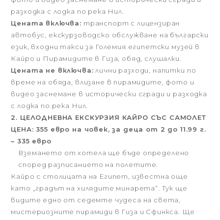
разходка с лодка по река Нил.
Цената включва:
транспорт с лицензиран
автобус, екскурзоводско обслужване на български
език, входни такси за Големия египетски музей в
Кайро и Пирамидите в Гиза, обяд, слушалки.
Цената не включва:
лични разходи, напитки по
време на обяда, влизане в пирамидите, фото и
видео заснемане в исторически сгради и разходка
с лодка по река Нил.
2. ЦЕЛОДНЕВНА ЕКСКУРЗИЯ КАЙРО СЪС САМОЛЕТ
ЦЕНА: 355 евро на човек, за деца от 2 до 11.99 г.
– 335 евро
Вземането от хотела ще бъде определено
според разписанието на полетите.
Кайро с столицата на Египет, известна още
като „градът на хилядите минарета“. Тук ще
видите едно от седемте чудеса на света,
мистериозните пирамиди в Гиза и Сфинкса. Ще