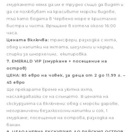
гмуркането няма да им е трудно също да видят и
да се полюбуват на красивите морски видове,
тъй като водата в Червено море е кристално
бистра и чиста. Връщане в хотела около 16:00
часа.
Цената включва:
трансфери, разходка с яхта,
обяд и напитки на яхтата, шезлонги и чадъри,
спирки за шнорхелинг, екипировка.
7. EMERALD VIP (гмуркане + посещение на
остров)
ЦЕНА: 85 евро на човек, за деца от 2 до 11.99 г. –
45 евро
Ще прекарате време на уютна яхта,
наслаждавайки се на слънцето. В цената на
скскурзията сa включени: обяд с морски дарове,
неограничени безалкохолни напитки и сок, 1
гмуркане, посещение на острова, разходка на
банан.
8. ЦЕЛОДНЕВНА ЕКСКУРЗИЯ ДО РАЙСКИЯ ОСТРОВ