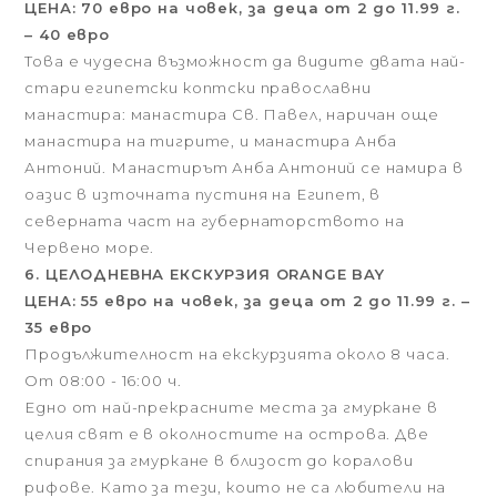
ЦЕНА: 70 евро на човек, за деца от 2 до 11.99 г.
– 40 евро
Това е чудесна възможност да видите двата най-
стари египетски коптски православни
манастира: манастира Св. Павел, наричан още
манастира на тигрите, и манастира Анба
Антоний. Манастирът Анба Антоний се намира в
оазис в източната пустиня на Египет, в
северната част на губернаторството на
Червено море.
6. ЦЕЛОДНЕВНА ЕКСКУРЗИЯ ORANGE BAY
ЦЕНА: 55 евро на човек, за деца от 2 до 11.99 г. –
35 евро
Продължителност на екскурзията около 8 часа.
От 08:00 - 16:00 ч.
Едно от най-прекрасните места за гмуркане в
целия свят е в околностите на острова. Две
спирания за гмуркане в близост до коралови
рифове. Като за тези, които не са любители на