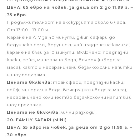
ЦЕНА: 65 евро на човек, за деца от 2 до 11.99 г. –
35 евро
Продължителност на екскурзията около 6 часа.
От 13:00 - 19:00 ч.
Каране на ATV за 40 минути, джип сафари до
бедуинско село, бедуински чай и яздене на камила,
каране на бъги за 10 минути. Включено: предпазни
каски, сейф, минерална вода, вечеря (шведска
маса), както и неограничени безалкохолни напитки
и шоу програма.
Цената включва:
трансфери, предпазни каски,
сейф, минерална вода, вечеря (на шведска маса),
неограничено количество безалкохолни напитки и
шоу програма.
Цената не включва:
лични разходи.
20. FAMILY SAFARI (MINI)
ЦЕНА: 55 евро на човек, за деца от 2 до 11.99 г. –
30 евро