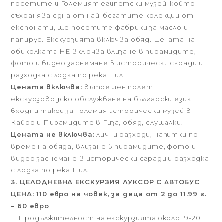
посетите и Големият египетски музей, който
съхранява една от най-богатите колекции от
експонати, ще посетите фабрики за масло и
папирус. Екскурзията включва обяд. Цената на
обиколката НЕ включва влизане в пирамидите,
фото и видео заснемане в исторически сгради и
разходка с лодка по река Нил.
Цената включва:
вътрешен полет,
екскурзоводско обслужване на български език,
входни такси за Големия исторически музей в
Кайро и Пирамидите в Гиза, обяд, слушалки.
Цената не включва:
лични разходи, напитки по
време на обяда, влизане в пирамидите, фото и
видео заснемане в исторически сгради и разходка
с лодка по река Нил.
3. ЦЕЛОДНЕВНА ЕКСКУРЗИЯ ЛУКСОР С АВТОБУС
ЦЕНА: 110 евро на човек, за деца от 2 до 11.99 г.
– 60 евро
Продължителност на екскурзията около 19-20