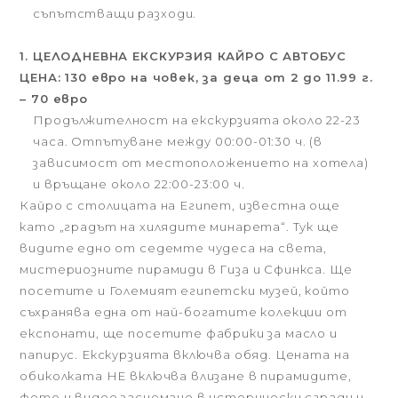
съпътстващи разходи.
1. ЦЕЛОДНЕВНА ЕКСКУРЗИЯ КАЙРО С АВТОБУС
ЦЕНА: 130 евро на човек, за деца от 2 до 11.99 г.
– 70 евро
Продължителност на екскурзията около 22-23
часа. Отпътуване между 00:00-01:30 ч. (в
зависимост от местоположението на хотела)
и връщане около 22:00-23:00 ч.
Кайро с столицата на Египет, известна още
като „градът на хилядите минарета“. Тук ще
видите едно от седемте чудеса на света,
мистериозните пирамиди в Гиза и Сфинкса. Ще
посетите и Големият египетски музей, който
съхранява една от най-богатите колекции от
експонати, ще посетите фабрики за масло и
папирус. Екскурзията включва обяд. Цената на
обиколката НЕ включва влизане в пирамидите,
фото и видео заснемане в исторически сгради и