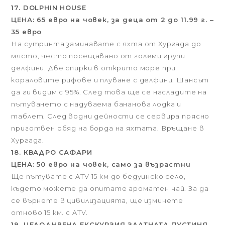
17. DOLPHIN HOUSE
ЦЕНА: 65 евро на човек, за деца от 2 до 11.99 г. –
35 евро
На сутринта заминавате с яхта от Хургада до
място, често посещавано от големи групи
делфини. Две спирки в открито море при
кораловите рифове и плуване с делфини. Шансът
да ги видим с 95%. След това ще се насладите на
пътуването с надуваема бананова лодка и
таблет. След водни дейности се сервира прясно
приготвен обяд на борда на яхтата. Връщане в
Хургада.
18. КВАДРО САФАРИ
ЦЕНА: 50 евро на човек, само за възрастни
Ще пътувате с ATV 15 км до бедуинско село,
където можете да опитате ароматен чай. За да
се върнете в цивилизацията, ще изминете
отново 15 км. с ATV.
19. ЦЕЛОДНВЕНА ЕКСКУРЗИЯ ЗЛАТНАТА ПУСТИНЯ