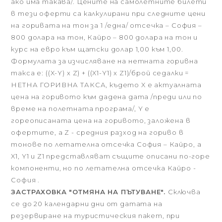
ако има такава/. Цените на самолетните билети
в тези оферти са калкулирани при следните цени
на горивата на тон за 1 /една/ отсечка – София –
800 долара на тон, Кайро – 800 долара на тон и
курс на евро към щатски долар 1,00 към 1,00.
Формулата за изчисляване на нетната горивна
такса е: ((X-Y) x Z) + ((X1-Y1) x Z1)/брой седалки =
НЕТНА ГОРИВНА ТАКСА, където X е актуалната
цена на горивото към дадена дата /преди или по
време на полетната програма/, Y е
гореописаната цена на горивото, заложена в
офертите, а Z - средния разход на гориво в
тонове по летателна отсечка София – Кайро, а
X1, Y1 и Z1 представляват същите описани по-горе
компоненти, но по летателна отсечка Кайро -
София .
ЗАСТРАХОВКА "ОТМЯНА НА ПЪТУВАНЕ".
Сключва
се до 20 календарни дни от датата на
резервиране на туристическия пакет, при