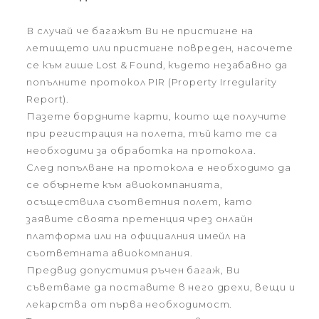
В случай че багажът Ви не пристигне на
летището или пристигне повреден, насочете
се към гише Lost & Found, където незабавно да
попълните протокол PIR (Property Irregularity
Report).
Пазете бордните карти, които ще получите
при регистрация на полета, тъй като те са
необходими за обработка на протокола.
След попълване на протокола е необходимо да
се обърнете към авиокомпанията,
осъществила съответния полет, като
заявите своята претенция чрез онлайн
платформа или на официалния имейл на
съответната авиокомпания.
Предвид допустимия ръчен багаж, Ви
съветваме да поставите в него дрехи, вещи и
лекарства от първа необходимост.