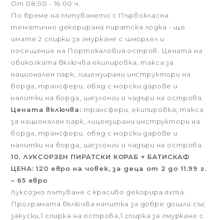
От 08:00 - 16:00 ч.
По време на пътуването с Първокласна
тематично декорирана пиратска лодка - ще
имате 2 спирки за гмуркане с шнорхел и
посещение на Портокаловия остров. Цената на
обиколката включва екипировка, такса за
национален парк, лицензирани инструктори на
борда, трансфери, обяд с морски дарове и
напитки на борда, шезлонги и чадъри на острова.
Цената включва:
трансфери, екипировка, такса
за национален парк, лицензирани инструктори на
борда, трансфери, обяд с морски дарове и
напитки на борда, шезлонги и чадъри на острова.
10. ЛУКСОРЗЕН ПИРАТСКИ КОРАБ + БАТИСКАФ
ЦЕНА: 120 евро на човек, за деца от 2 до 11.99 г.
– 65 евро
Луксозно пътуване с красиво декорира яхта.
Програмата включва напитка за добре дошли със
закуски,1 спирка на острова,1 спирка за гмуркане с