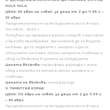
HULA HULA
ЦЕНА: 65 евро на човек, за деца от 2 до 11.99 г. –
35 евро
Продължителност на екскурзията около 8 часа.
От 08:00 - 16:00 ч.
Пътуванс до приказния райски остров с мек пясък
и красиво крайбрежие. Ще можете да ce возите
на банан, да ce гмуркате с шнорхел и да ce
отпуснете нa плажа. Маски, шнорхели, плавници и
обяд са включени в цената на скскурзията.
Цената включва:
трансфери, разходка с яхта,
обяд и напитки на яхтата, маски, шнорхели и
плавници.
Цената не включва:
лични разходи.
9. ПИРАТСКИ КОРАБ
ЦЕНА: 110 евро на човек, за деца от 2 до 11.99 г.
– 65 евро
Продължителност на екскурзията около 8 часа.