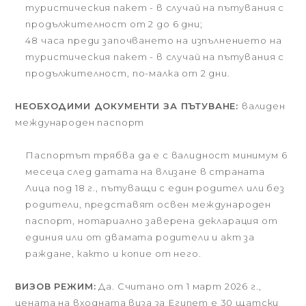
туристическия пакет - в случай на пътувания с
продължителност от 2 до 6 дни;
48 часа преди започването на изпълнението на
туристическия пакет - в случай на пътувания с
продължителност, по-малка от 2 дни.
НЕОБХОДИМИ ДОКУМЕНТИ ЗА ПЪТУВАНЕ:
валиден
международен паспорт
Паспортът трябва да е с валидност минимум 6
месеца след датата на влизане в страната
Лица под 18 г., пътуващи с един родител или без
родители, представят освен международен
паспорт, нотариално заверена декларация от
единия или от двамата родители и акт за
раждане, както и копие от него.
ВИЗОВ РЕЖИМ:
Да. Считано от 1 март 2026 г.,
цената на входната виза за Египет е 30 щатски