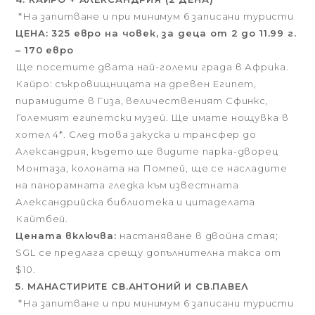
*На запитване и при минимум 6 записани туристи
ЦЕНА: 325 евро на човек, за деца от 2 до 11.99 г.
– 170 евро
Ще посетите двата най-големи града в Африка.
Кайро: съкровищницата на древен Египет,
пирамидите в Гиза, величественият Сфинкс,
Големият египетски музей. Ще имате нощувка в
хотел 4*. След това закуска и трансфер до
Александрия, където ще видите парка-дворец
Монтаза, колоната на Помпей, ще се насладите
на панорамната гледка към известната
Александрийска библиотека и цитаделата
Кайтбей.
Цената включва:
настаняване в двойна стая;
SGL се предлага срещу допълнителна такса от
$10.
5. МАНАСТИРИТЕ СВ.АНТОНИЙ И СВ.ПАВЕЛ
*На запитване и при минимум 6 записани туристи