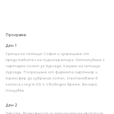
Програма:
Ден 1
Среща на летище София и изпращане от
представител на туроператора. Отпътуване с
чартърен полет за Хургада. Кацане на летище
Хургада. Посрещане от фирмата партньор и
трансфер до избрания хотел. Настаняване в
хотела след 14.00 ч. Свободно време. Вечеря.
Нощувка.
Ден 2
Закуска. Възможност за допълнителна екскурзия