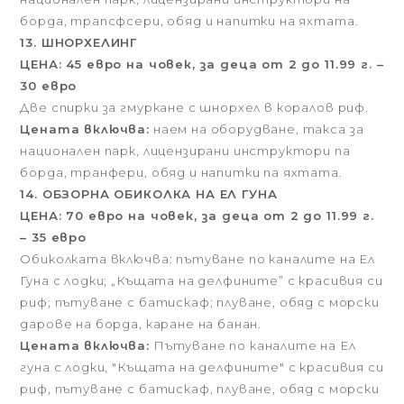
борда, трапсфсери, обяд и напитки на яхтата.
13. ШНОРХЕЛИНГ
ЦЕНА: 45 евро на човек, за деца от 2 до 11.99 г. –
30 евро
Две спирки за гмуркане с шнорхел в коралов риф.
Цената включва:
наем на оборудване, такса за
национален парк, лицензирани инструктори па
борда, транфери, обяд и напитки па яхтата.
14. ОБЗОРНА ОБИКОЛКА НА ЕЛ ГУНА
ЦЕНА: 70 евро на човек, за деца от 2 до 11.99 г.
– 35 евро
Обиколката включва: пътуване по каналите на Ел
Гуна с лодки; „Къщата на делфините” с красивия си
риф; пътуване с батискаф; плуване, обяд с морски
дарове нa борда, каране на банан.
Цената включва:
Пътуване по каналите на Ел
гуна с лодки, "Къщата на делфините" с красивия си
риф, пътуване с батискаф, плуване, обяд с морски