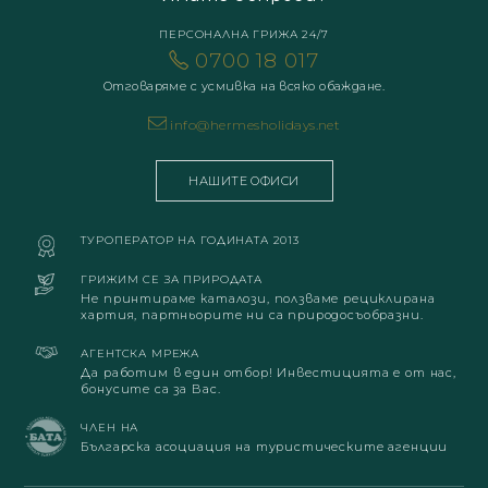
ПЕРСОНАЛНА ГРИЖА 24/7
0700 18 017
Отговаряме с усмивка на всяко обаждане.
info@hermesholidays.net
НАШИТЕ ОФИСИ
ТУРОПЕРАТОР НА ГОДИНАТА 2013
ГРИЖИМ СЕ ЗА ПРИРОДАТА
Не принтираме каталози, ползваме рециклирана
хартия, партньорите ни са природосъобразни.
АГЕНТСКА МРЕЖА
Да работим в един отбор! Инвестицията е от нас,
бонусите са за Вас.
ЧЛЕН НА
Българска асоциация на туристическите агенции