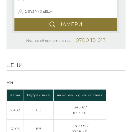
2 ВЪЗР. / 0 ДЕЦА
НАМЕРИ
0700 18 017
Или се свържете с нас
ЦЕНИ
BB
Дата
Изхранване
на човек в двойна стая
845 € /
29.02
BB
1653 лв.
1,420 € /
01.05
BB
2778 лв.