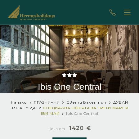
Ibis One Central
Начало
ПРАЗНИЧНИ
Свети Валентин
ДУБАЙ
или АБУ ДАБИ
СПЕЦИАЛНА ОФЕРТА ЗА ТРЕТИ МАРТ И
1ВИ МАЙ
Ibis One Central
1420
€
Цена от