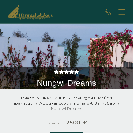
Nungwi Dreams
Начало
ПРАЗНИЧНИ
Великден и Майски
празници
Африканско лято на о-в Занзибар
Nungwi Dreams
2500
€
Цена от