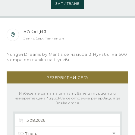
ЗАПИТВАНЕ
ЛОКАЦИЯ
Занзибар, Танзания
Nungwi Dreams by Mantis се намира в Нунгви, на 600
метра от плажа на Нунгви.
РЕЗЕРВИРАЙ СЕГА
Изберете дата на отпътуване и туристи и
намерете цена *изисква се отделна резервация за
всяка стая