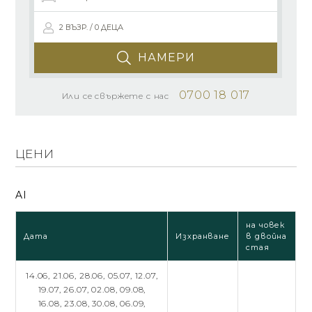
2 ВЪЗР. / 0 ДЕЦА
НАМЕРИ
0700 18 017
Или се свържете с нас
ЦЕНИ
AI
на човек
Дата
Изхранване
в двойна
стая
14.06,
21.06,
28.06,
05.07,
12.07,
19.07,
26.07,
02.08,
09.08,
16.08,
23.08,
30.08,
06.09,