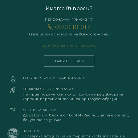
Имате въпроси?
ПЕРСОНАЛНА ГРИЖА 24/7
0700 18 017
Отговаряме с усмивка на всяко обаждане.
info@hermesholidays.net
НАШИТЕ ОФИСИ
ТУРОПЕРАТОР НА ГОДИНАТА 2013
ГРИЖИМ СЕ ЗА ПРИРОДАТА
Не принтираме каталози, ползваме рециклирана
хартия, партньорите ни са природосъобразни.
АГЕНТСКА МРЕЖА
Да работим в един отбор! Инвестицията е от нас,
бонусите са за Вас.
ЧЛЕН НА
Българска асоциация на туристическите агенции