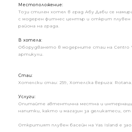
Местоположение:
Този стилен хотел в град Абу Даби се намира
с модерен фитнес център и открит плувен б
района на града.
В хотела:
Оборудването в модерните стаи на Centro Y
артикули.
Стаи:
Хотелски стаи: 259, Хотелска верига: Rotana
Услуги:
Опитайте автентична местна и интернацион
напитки, както и магазин за деликатеси, о
Откритият плувен басейн на Yas Island е з