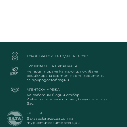
ТУРОПЕРАТОР НА ГОДИНАТА 2013
ГРИЖИМ СЕ ЗА ПРИРОДАТА
Не принтираме каталози, ползваме
рециклирана хартия, партньорите ни
са природосъобразни.
АГЕНТСКА МРЕЖА
Да работим в един отбор!
Инвестицията е от нас, бонусите са за
Вас.
ЧЛЕН НА
Българска асоциация на
туристическите агенции