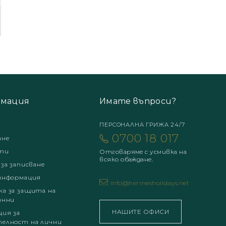
мация
Имате въпроси?
ПЕРСОНАЛНА ГРИЖА 24/7
0700 18 017
ане
ти
Отговаряме с усмивка на
всяко обаждане.
 за записване
информация
info@hermesholidays.net
а за защита на
анни
НАШИТЕ ОФИСИ
ция за
елност на лични