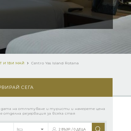
 И 1ВИ МАЙ
Centro Yas Island Rotana
РВИРАЙ СЕГА
 дата на отпътуване и туристи и намерете цена
се отделна резервация за всяка стая
2 ВЪЗР. / 0 ДЕЦА