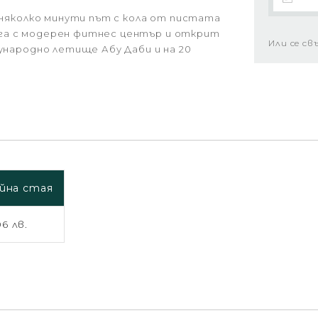
а няколко минути път с кола от пистата
олага с модерен фитнес център и открит
Или се св
дународно летище Абу Даби и на 20
ойна стая
6 лв.