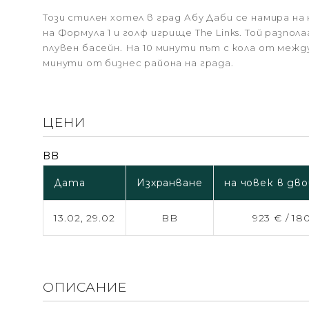
Този стилен хотел в град Абу Даби се намира н
на Формула 1 и голф игрище The Links. Той разп
плувен басейн. На 10 минути път с кола от меж
минути от бизнес района на града.
ЦЕНИ
BB
Дата
Изхранване
на човек в дв
13.02,
29.02
BB
923 € /
180
ОПИСАНИЕ