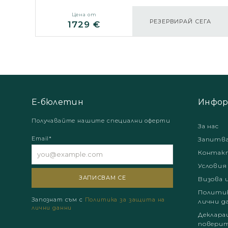
Цена от
РЕЗЕРВИРАЙ СЕГА
1729 €
Е-бюлетин
Инфор
Получавайте нашите специални оферти
За нас
Email*
Запитв
Контак
Условия
Визова 
Политик
Запознат съм с
Политика за защита на
лични д
лични данни
Деклара
поверит