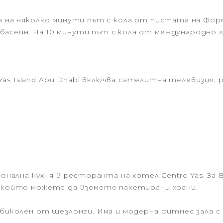
 на няколко минути път с кола от пистата на Форму
асейн. На 10 минути път с кола от международно 
as Island Abu Dhabi включва сателитна телевизия,
.
ална кухня в ресторанта на хотел Centro Yas. За
т който можете да вземете пакетирани храни.
аобиколен от шезлонги. Има и модерна фитнес зала 