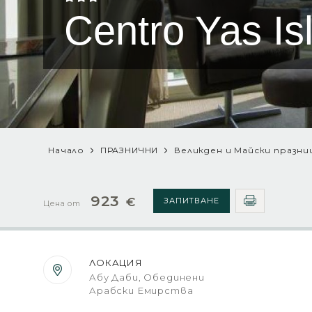
Centro Yas Is
Начало
ПРАЗНИЧНИ
Великден и Майски празн
923
€
ЗАПИТВАНЕ
Цена от
ЛОКАЦИЯ
Абу Даби, Обединени
Арабски Емирства