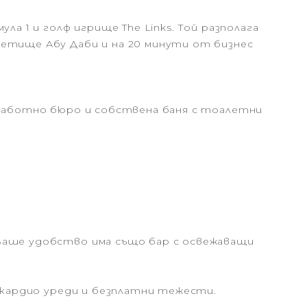
ла 1 и голф игрище The Links. Той разполага
летище Абу Даби и на 20 минути от бизнес
 работно бюро и собствена баня с тоалетни
 Ваше удобство има също бар с освежаващи
с кардио уреди и безплатни тежести.