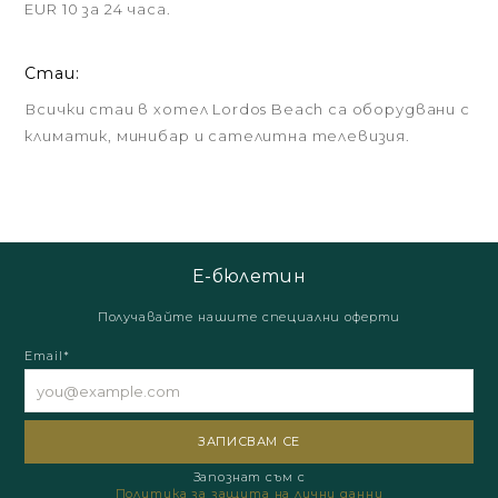
EUR 10 за 24 часа.
Стаи:
Всички стаи в хотел Lordos Beach са оборудвани с
климатик, минибар и сателитна телевизия.
Е-бюлетин
Получавайте нашите специални оферти
Email*
Запознат съм с
Политика за защита на лични данни