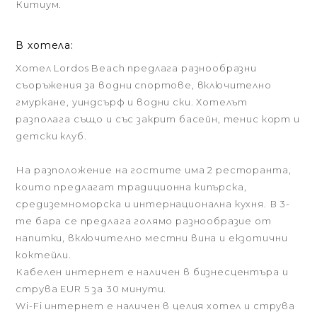
Китиум.
В хотела:
Хотел Lordos Beach предлага разнообразни
съоръжения за водни спортове, включително
гмуркане, уиндсърф и водни ски. Хотелът
разполага също и със закрит басейн, тенис корт и
детски клуб.
На разположение на гостите има 2 ресторанта,
които предлагат традиционна кипърска,
средиземноморска и интернационална кухня. В 3-
те бара се предлага голямо разнообразие от
напитки, включително местни вина и екзотични
коктейли.
Кабелен интернет е наличен в бизнесцентъра и
струва EUR 5 за 30 минути.
Wi-Fi интернет е наличен в целия хотел и струва