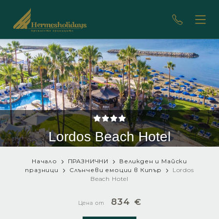
Lordos Beach Hotel
Начало
ПРАЗНИЧНИ
Великден и Майски
празници
Слънчеви емоции в Кипър
Lordos
Beach Hotel
834
€
Цена от