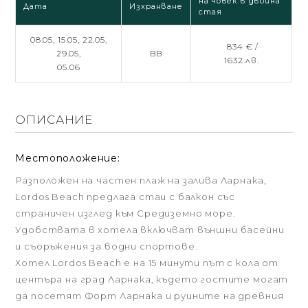
на човек в двойна
Дата
Изхранване
стая
08.05,
15.05,
22.05,
834 € /
29.05,
BB
1632 лв.
05.06
ОПИСАНИЕ
Местоположение:
Разположен на частен плаж на залива Ларнака,
Lordos Beach предлага стаи с балкон със
страничен изглед към Средиземно море.
Удобствата в хотела включват външни басейни
и съоръжения за водни спортове.
Хотел Lordos Beach е на 15 минути път с кола от
центъра на град Ларнака, където гостите могат
да посетят Форт Ларнака и руините на древния