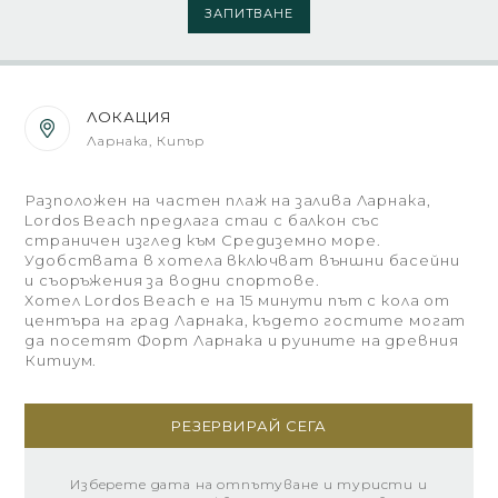
ЗАПИТВАНЕ
ЛОКАЦИЯ
Ларнака, Кипър
Разположен на частен плаж на залива Ларнака,
Lordos Beach предлага стаи с балкон със
страничен изглед към Средиземно море.
Удобствата в хотела включват външни басейни
и съоръжения за водни спортове.
Хотел Lordos Beach е на 15 минути път с кола от
центъра на град Ларнака, където гостите могат
да посетят Форт Ларнака и руините на древния
Китиум.
РЕЗЕРВИРАЙ СЕГА
Изберете дата на отпътуване и туристи и