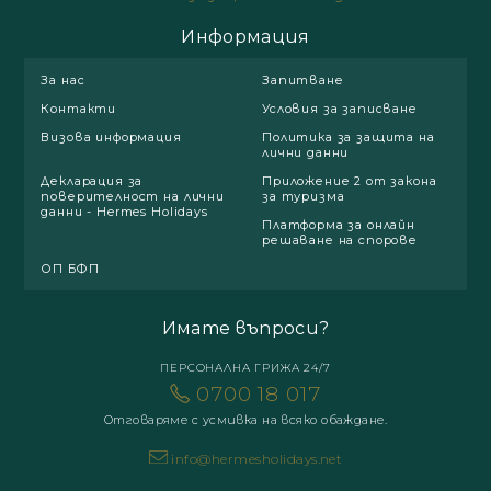
Информация
За нас
Запитване
Контакти
Условия за записване
Визова информация
Политика за защита на
лични данни
Декларация за
Приложение 2 от закона
поверителност на лични
за туризма
данни - Hermes Holidays
Платформа за онлайн
решаване на спорове
ОП БФП
Имате въпроси?
ПЕРСОНАЛНА ГРИЖА 24/7
0700 18 017
Отговаряме с усмивка на всяко обаждане.
info@hermesholidays.net