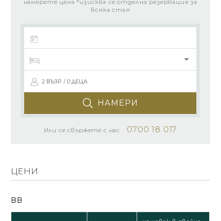
намерете цена *изисква се отделна резервация за
всяка стая
2 ВЪЗР. / 0 ДЕЦА
НАМЕРИ
0700 18 017
Или се свържете с нас
ЦЕНИ
BB