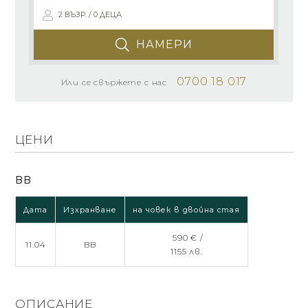
2 ВЪЗР. / 0 ДЕЦА
НАМЕРИ
0700 18 017
Или се свържете с нас
ЦЕНИ
BB
Дата
Изхранване
на човек в двойна стая
590 € /
11.04
BB
1155 лв.
ОПИСАНИЕ