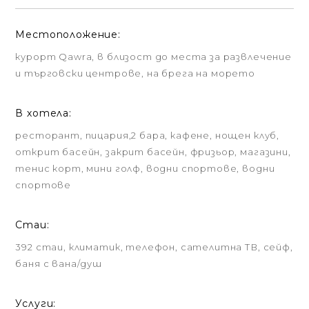
Местоположение:
курорт Qawra, в близост до места за развлечение
и търговски центрове, на брега на морето
В хотела:
ресторант, пицария,2 бара, кафене, нощен клуб,
открит басейн, закрит басейн, фризьор, магазини,
тенис корт, мини голф, водни спортове, водни
спортове
Стаи:
392 стаи, климатик, телефон, сателитна ТВ, сейф,
баня с вана/душ
Услуги: