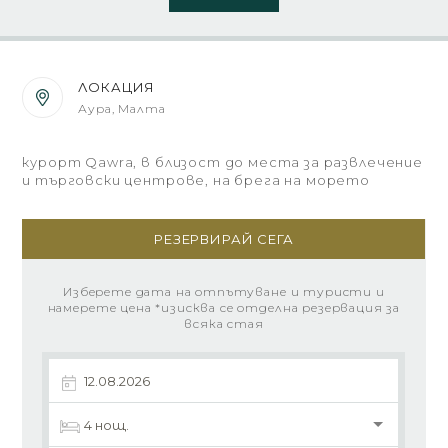
ЛОКАЦИЯ
Аура, Малта
курорт Qawra, в близост до места за развлечение
и търговски центрове, на брега на морето
РЕЗЕРВИРАЙ СЕГА
Изберете дата на отпътуване и туристи и
намерете цена *изисква се отделна резервация за
всяка стая