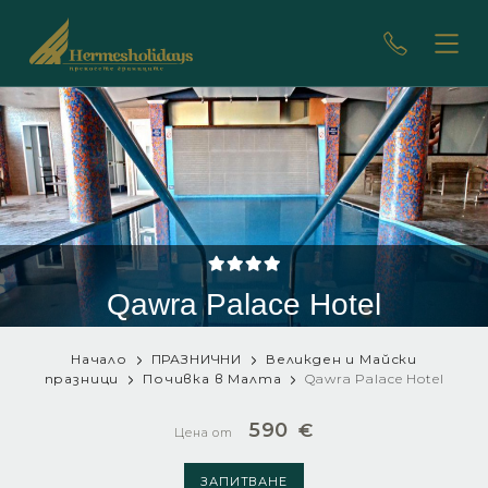
Qawra Palace Hotel
Начало
ПРАЗНИЧНИ
Великден и Майски
празници
Почивка в Малта
Qawra Palace Hotel
590
€
Цена от
ЗАПИТВАНЕ