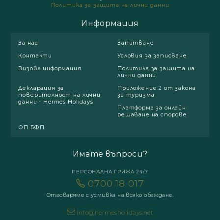
Политика за защита на лични данни
Информация
За нас
Запитване
Контакти
Условия за записване
Визова информация
Политика за защита на
лични данни
Декларация за
Приложение 2 от закона
поверителност на лични
за туризма
данни - Hermes Holidays
Платформа за онлайн
решаване на спорове
ОП БФП
Имате въпроси?
ПЕРСОНАЛНА ГРИЖА 24/7
0700 18 017
Отговаряме с усмивка на всяко обаждане.
info@hermesholidays.net