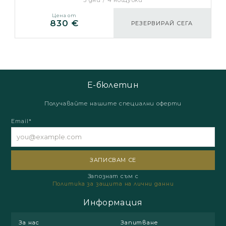
5 дни / 4 нощувки
Цена от
830 €
РЕЗЕРВИРАЙ СЕГА
Е-бюлетин
Получавайте нашите специални оферти
Email*
Запознат съм с
Политика за защита на лични данни
Информация
За нас
Запитване