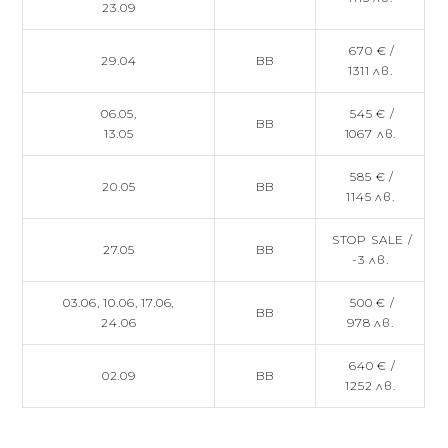
23.09
670 € /
29.04
BB
1311 лв.
06.05,
545 € /
BB
13.05
1067 лв.
585 € /
20.05
BB
1145 лв.
STOP SALE /
27.05
BB
-3 лв.
03.06,
10.06,
17.06,
500 € /
BB
24.06
978 лв.
640 € /
02.09
BB
1252 лв.