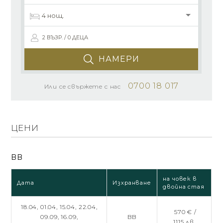
2 ВЪЗР. / 0 ДЕЦА
НАМЕРИ
0700 18 017
Или се свържете с нас
ЦЕНИ
BB
на човек в
Дата
Изхранване
двойна стая
18.04,
01.04,
15.04,
22.04,
570 € /
09.09,
16.09,
BB
1115 лв.