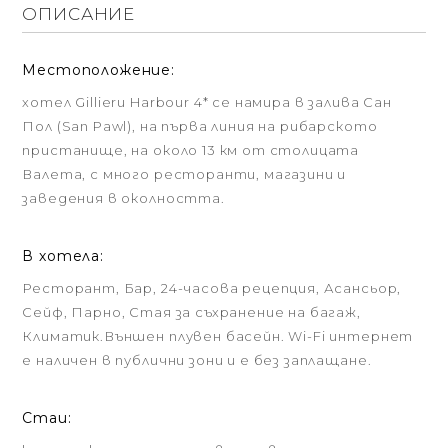
ОПИСАНИЕ
Местоположение:
хотел Gillieru Harbour 4* се намира в залива Сан
Пол (San Pawl), на първа линия на рибарското
пристанище, на около 13 км от столицата
Валета, с много ресторанти, магазини и
заведения в околността.
В хотела:
Ресторант, Бар, 24-часова рецепция, Асансьор,
Сейф, Парно, Стая за съхранение на багаж,
Климатик.Външен плувен басейн. Wi-Fi интернет
е наличен в публични зони и е без заплащане.
Стаи: