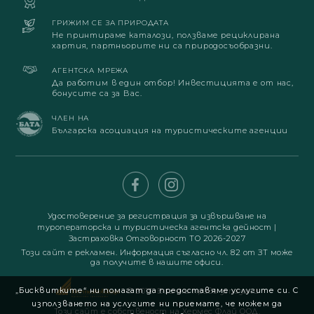
ГРИЖИМ СЕ ЗА ПРИРОДАТА
Не принтираме каталози, ползваме рециклирана
хартия, партньорите ни са природосъобразни.
АГЕНТСКА МРЕЖА
Да работим в един отбор! Инвестицията е от нас,
бонусите са за Вас.
ЧЛЕН НА
Българска асоциация на туристическите агенции
Удостоверение за регистрация за извършване на
туроператорска и туристическа агентска дейност
|
Застраховка Отговорност ТО 2026-2027
Този сайт е рекламен. Информация съгласно чл. 82 от ЗТ може
да получите в нашите офиси.
„Бисквитките“ ни помагат да предоставяме услугите си. С
© 2019. Всички права запазени
използването на услугите ни приемате, че можем да
Този сайт е собственост на Хермес Флай ООД.