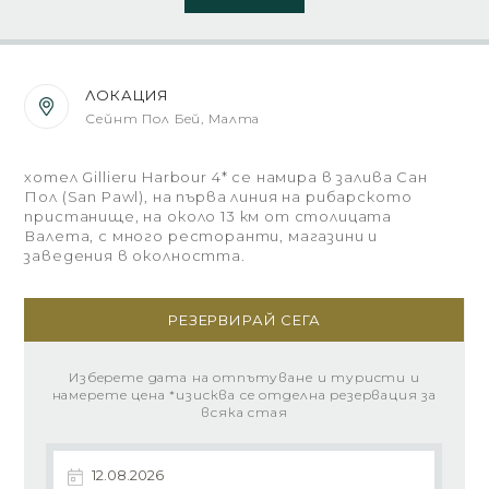
ЛОКАЦИЯ
Сейнт Пол Бей, Малта
хотел Gillieru Harbour 4* се намира в залива Сан
Пол (San Pawl), на първа линия на рибарското
пристанище, на около 13 км от столицата
Валета, с много ресторанти, магазини и
заведения в околността.
РЕЗЕРВИРАЙ СЕГА
Изберете дата на отпътуване и туристи и
намерете цена *изисква се отделна резервация за
всяка стая